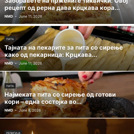
Заборавете на пржените тиквички: Овој
рецепт од рерна дава крцкава кора...
NMD
-
June 11, 2026
ПИТА
Тајната на пекарите за пита со сирење
како од пекарница: Крцкава...
NMD
-
June 11, 2026
ПИТА
Најмеката пита со сирење од готови
кори – една состојка во...
NMD
-
June 8, 2026
РЕЛИГИЈА