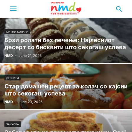
СИТНИ КОЛАЧИ
Брзи ролати без печење: Најлесниот
десерт со бисквити што секогаш успева
NMD
-
June 21, 2026
ДЕСЕРТИ
Стар домашен рецепт за колач со кајсии
што секогаш успева
NMD
-
June 20, 2026
ЗАКУСКА