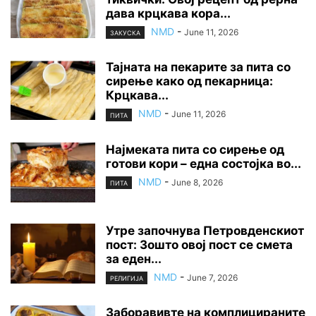
дава крцкава кора...
NMD
-
June 11, 2026
ЗАКУСКА
Тајната на пекарите за пита со
сирење како од пекарница:
Крцкава...
NMD
-
June 11, 2026
ПИТА
Најмеката пита со сирење од
готови кори – една состојка во...
NMD
-
June 8, 2026
ПИТА
Утре започнува Петровденскиот
пост: Зошто овој пост се смета
за еден...
NMD
-
June 7, 2026
РЕЛИГИЈА
Заборавивте на комплицираните