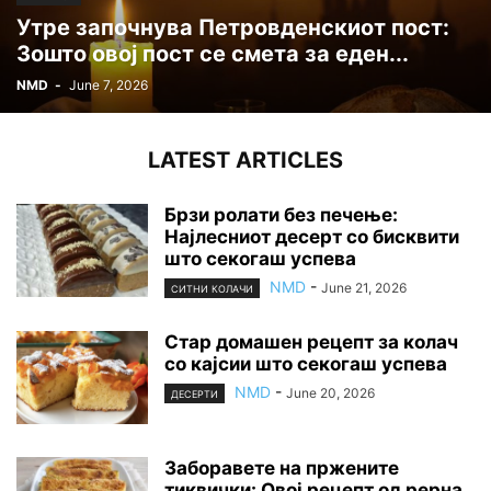
Утре започнува Петровденскиот пост:
Зошто овој пост се смета за еден...
NMD
-
June 7, 2026
LATEST ARTICLES
Брзи ролати без печење:
Најлесниот десерт со бисквити
што секогаш успева
NMD
-
June 21, 2026
СИТНИ КОЛАЧИ
Стар домашен рецепт за колач
со кајсии што секогаш успева
NMD
-
June 20, 2026
ДЕСЕРТИ
Заборавете на пржените
тиквички: Овој рецепт од рерна