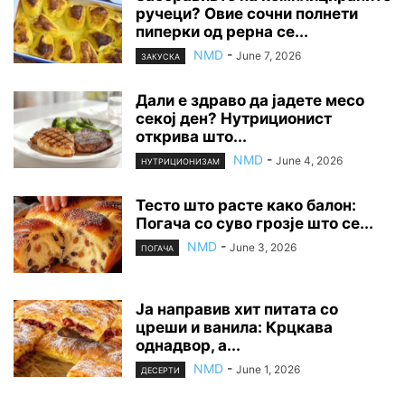
ручеци? Овие сочни полнети
пиперки од рерна се...
NMD
-
June 7, 2026
ЗАКУСКА
Дали е здраво да јадете месо
секој ден? Нутриционист
открива што...
NMD
-
June 4, 2026
НУТРИЦИОНИЗАМ
Тесто што расте како балон:
Погача со суво грозје што се...
NMD
-
June 3, 2026
ПОГАЧА
Ја направив хит питата со
цреши и ванила: Крцкава
однадвор, а...
NMD
-
June 1, 2026
ДЕСЕРТИ