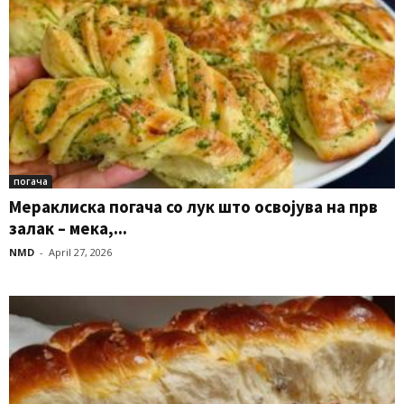
погача
Мераклиска погача со лук што освојува на прв
залак – мека,...
NMD
-
April 27, 2026