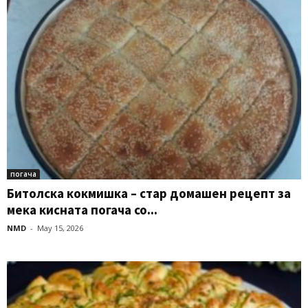
погача
Битолска кокмишка – стар домашен рецепт за
мека кисната погача со...
NMD
-
May 15, 2026