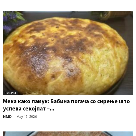
погача
Мека како памук: Бабина погача со сирење што
успева секојпат –...
NMD
-
May 19, 2026