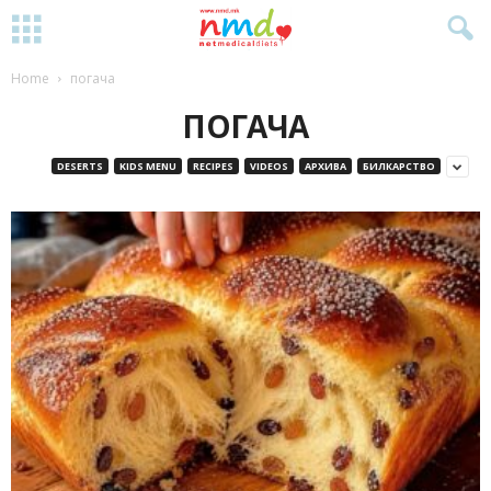
Home
погача
ПОГАЧА
DESERTS
KIDS MENU
RECIPES
VIDEOS
АРХИВА
БИЛКАРСТВО