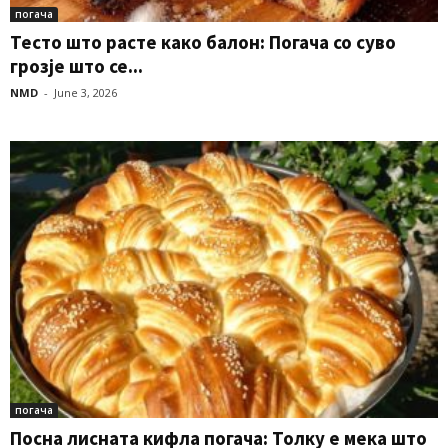
погача
Тесто што расте како балон: Погача со суво
грозје што се...
NMD
-
June 3, 2026
погача
Посна лисната кифла погача: Толку е мека што