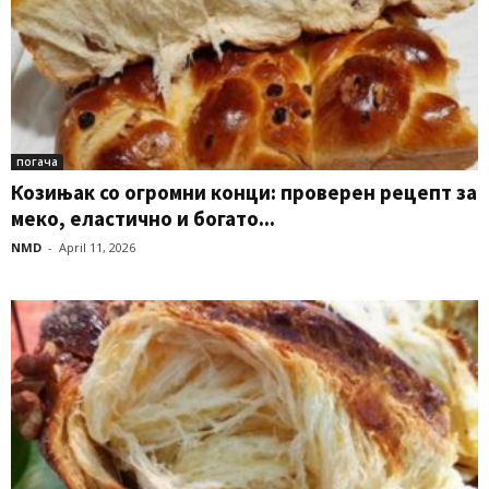
погача
Козињак со огромни конци: проверен рецепт за
меко, еластично и богато...
NMD
-
April 11, 2026