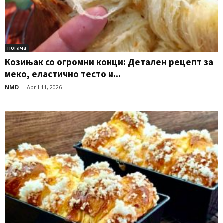
погача
Козињак со огромни конци: Детален рецепт за
меко, еластично тесто и...
NMD
-
April 11, 2026