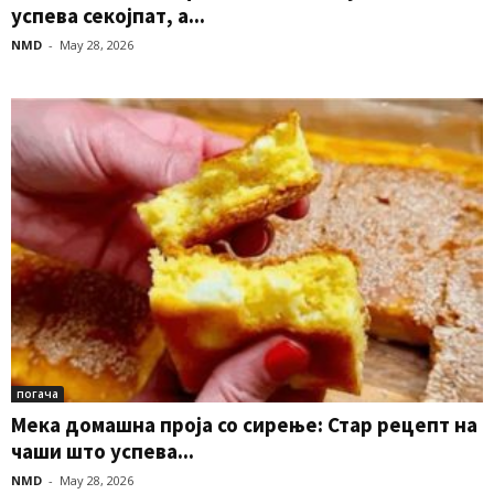
успева секојпат, а...
NMD
-
May 28, 2026
погача
Мека домашна проја со сирење: Стар рецепт на
чаши што успева...
NMD
-
May 28, 2026