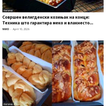
погача
Совршен велигденски козињак на конци:
Техника што гарантира меко и влакнесто...
NMD
-
April 10, 2026
погача