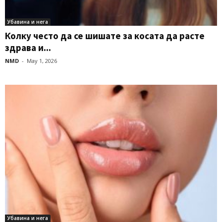
Убавина и нега
Колку често да се шишате за косата да расте
здрава и...
NMD
-
May 1, 2026
Убавина и нега