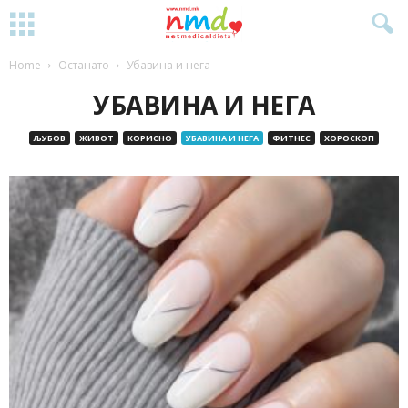
Home
Останато
Убавина и нега
УБАВИНА И НЕГА
ЉУБОВ
ЖИВОТ
КОРИСНО
УБАВИНА И НЕГА
ФИТНЕС
ХОРОСКОП