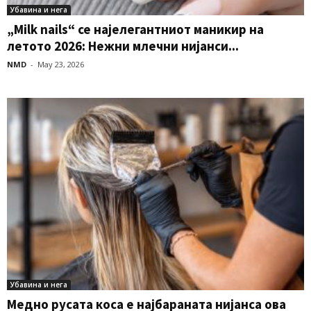
Убавина и нега
„Milk nails“ се најелегантниот маникир на
летото 2026: Нежни млечни нијанси...
NMD
-
May 23, 2026
Убавина и нега
Медно русата коса е најбараната нијанса ова