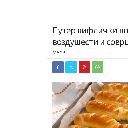
Путер кифлички што
воздушести и соврш
By
NMD
-