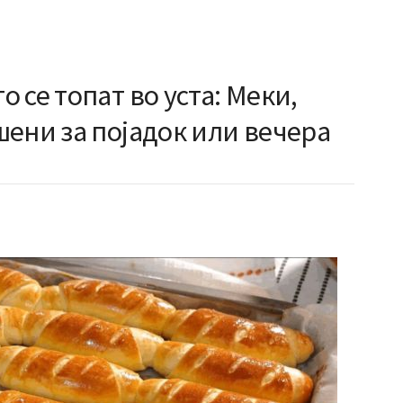
 се топат во уста: Меки,
ени за појадок или вечера