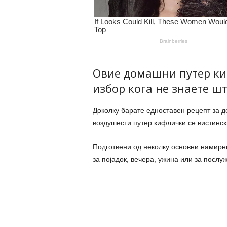
Овие домашни путер ки
избор кога не знаете шт
Доколку барате едноставен рецепт за д
воздушести путер кифлички се вистинск
Подготвени од неколку основни намирни
за појадок, вечера, ужина или за послу