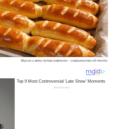
Вкусни и меки путер кифлички – совршенство од тесто.