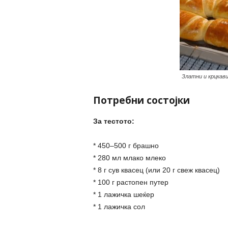
Златни и крцкав
Потребни состојки
За тестото:
* 450–500 г брашно
* 280 мл млако млеко
* 8 г сув квасец (или 20 г свеж квасец)
* 100 г растопен путер
* 1 лажичка шеќер
* 1 лажичка сол