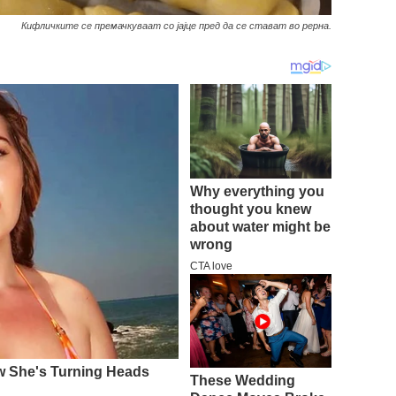
Кифличките се премачкуваат со јајце пред да се стават во рерна.