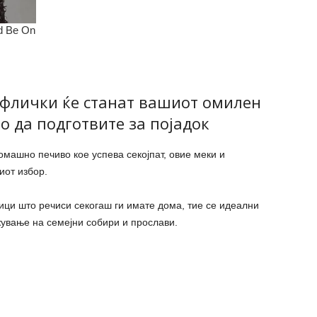
флички ќе станат вашиот омилен
о да подготвите за појадок
омашно печиво кое успева секојпат, овие меки и
иот избор.
ци што речиси секогаш ги имате дома, тие се идеални
жување на семејни собири и прослави.