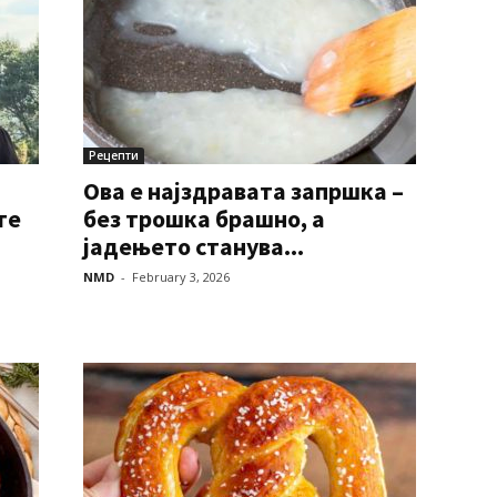
Рецепти
Ова е најздравата запршка –
те
без трошка брашно, а
јадењето станува...
NMD
-
February 3, 2026