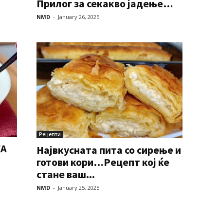
Прилог за секакво јадење…
NMD
-
January 26, 2025
Рецепти
КА
Највкусната пита со сирење и
готови кори…Рецепт кој ќе
стане ваш...
NMD
-
January 25, 2025