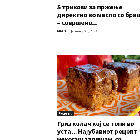
5 трикови за пржење
директно во масло со бра
– совршено...
NMD
-
January 21, 2026
Рецепти
Гриз колач кој се топи во
уста…Најубавиот рецепт
некогаш запишан, со...