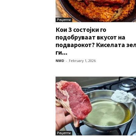
Рецепти
Кои 3 состојки го
подобруваат вкусот на
подварокот? Киселата зе
ги...
NMD
-
February 1, 2026
Рецепти