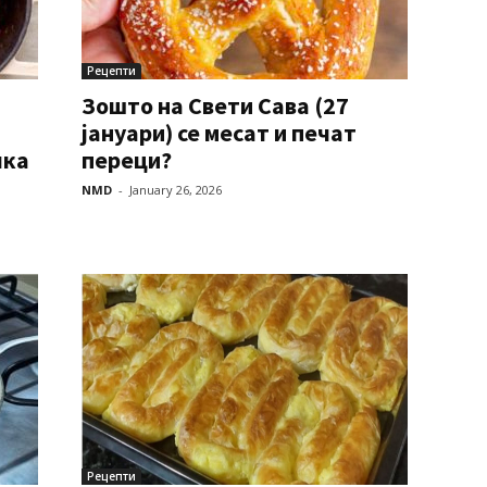
Рецепти
Зошто на Свети Сава (27
јануари) се месат и печат
лка
переци?
NMD
-
January 26, 2026
Рецепти