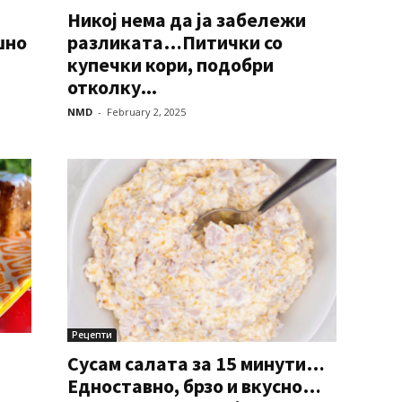
Никој нема да ја забележи
шно
разликата…Питички со
купечки кори, подобри
отколку...
NMD
-
February 2, 2025
Рецепти
Сусам салата за 15 минути…
Едноставно, брзо и вкусно…