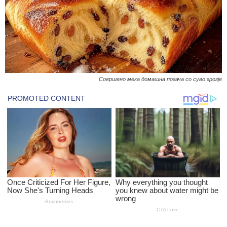
Совршено мека домашна погача со суво грозје