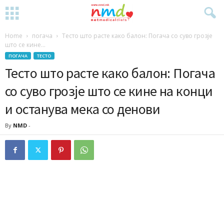
Home
погача
Тесто што расте како балон: Погача со суво грозје
што се кине...
ПОГАЧА
ТЕСТО
Тесто што расте како балон: Погача
со суво грозје што се кине на конци
и останува мека со денови
By
NMD
-