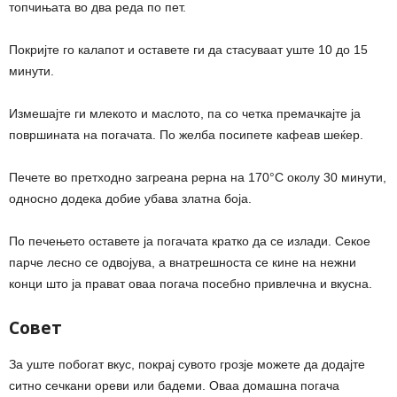
топчињата во два реда по пет.
Покријте го калапот и оставете ги да стасуваат уште 10 до 15
минути.
Измешајте ги млекото и маслото, па со четка премачкајте ја
површината на погачата. По желба посипете кафеав шеќер.
Печете во претходно загреана рерна на 170°C околу 30 минути,
односно додека добие убава златна боја.
По печењето оставете ја погачата кратко да се излади. Секое
парче лесно се одвојува, а внатрешноста се кине на нежни
конци што ја прават оваа погача посебно привлечна и вкусна.
Совет
За уште побогат вкус, покрај сувото грозје можете да додајте
ситно сечкани ореви или бадеми. Оваа домашна погача