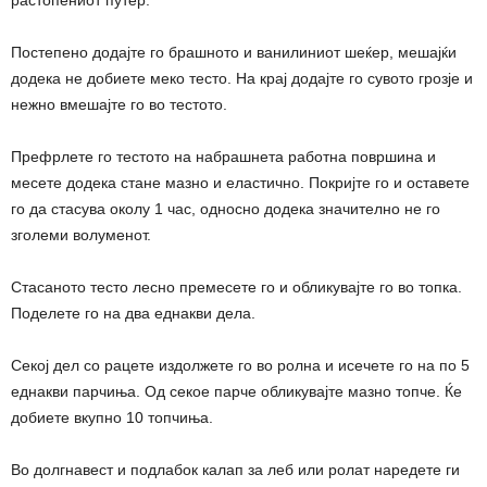
растопениот путер.
Постепено додајте го брашното и ванилиниот шеќер, мешајќи
додека не добиете меко тесто. На крај додајте го сувото грозје и
нежно вмешајте го во тестото.
Префрлете го тестото на набрашнета работна површина и
месете додека стане мазно и еластично. Покријте го и оставете
го да стасува околу 1 час, односно додека значително не го
зголеми волуменот.
Стасаното тесто лесно премесете го и обликувајте го во топка.
Поделете го на два еднакви дела.
Секој дел со рацете издолжете го во ролна и исечете го на по 5
еднакви парчиња. Од секое парче обликувајте мазно топче. Ќе
добиете вкупно 10 топчиња.
Во долгнавест и подлабок калап за леб или ролат наредете ги