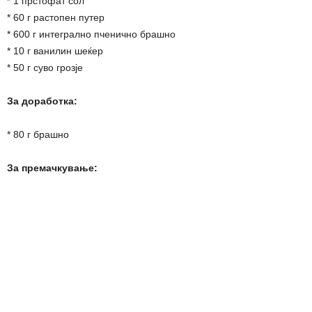
* 1 прстофат сол
* 60 г растопен путер
* 600 г интегрално пченично брашно
* 10 г ванилин шеќер
* 50 г суво грозје
За доработка:
* 80 г брашно
За премачкување: