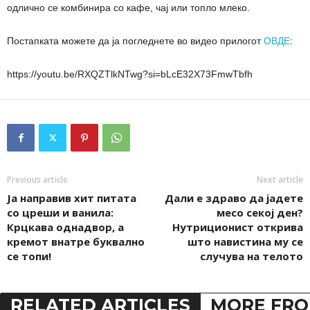
одлично се комбинира со кафе, чај или топло млеко.
Постапката можете да ја погледнете во видео прилогот
ОВДЕ
:
https://youtu.be/RXQZTlkNTwg?si=bLcE32X73FmwTbfh
Previous article
Next article
Ја направив хит питата
Дали е здраво да јадете
со цреши и ванила:
месо секој ден?
Крцкава однадвор, а
Нутриционист открива
кремот внатре буквално
што навистина му се
се топи!
случува на телото
RELATED ARTICLES
MORE FRO