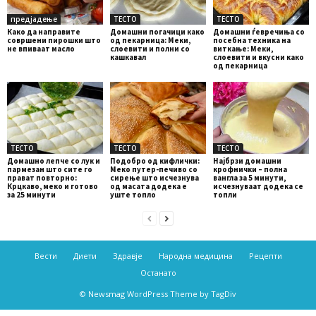
предјадење
ТЕСТО
ТЕСТО
Како да направите
Домашни погачици како
Домашни ѓевречиња со
совршени пирошки што
од пекарница: Меки,
посебна техника на
не впиваат масло
слоевити и полни со
виткање: Меки,
кашкавал
слоевити и вкусни како
од пекарница
ТЕСТО
ТЕСТО
ТЕСТО
Домашно лепче со лук и
Подобро од кифлички:
Најбрзи домашни
пармезан што сите го
Меко путер-печиво со
крофнички – полна
прават повторно:
сирење што исчезнува
вангла за 5 минути,
Крцкаво, меко и готово
од масата додека е
исчезнуваат додека се
за 25 минути
уште топло
топли
Вести
Диети
Здравје
Народна медицина
Рецепти
Останато
© Newsmag WordPress Theme by TagDiv