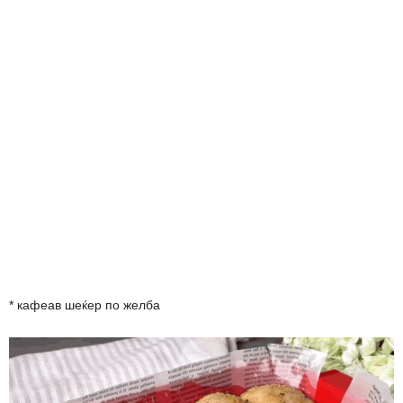
* кафеав шеќер по желба