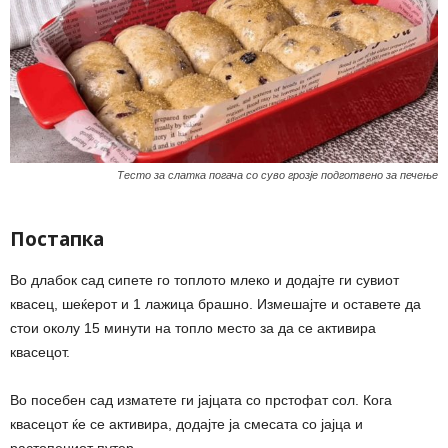
Тесто за слатка погача со суво грозје подготвено за печење
Постапка
Во длабок сад сипете го топлото млеко и додајте ги сувиот
квасец, шеќерот и 1 лажица брашно. Измешајте и оставете да
стои околу 15 минути на топло место за да се активира
квасецот.
Во посебен сад изматете ги јајцата со прстофат сол. Кога
квасецот ќе се активира, додајте ја смесата со јајца и