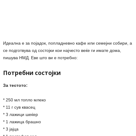
Идеална е за појадок, попладневно кафе или семејни собири, а
се подготвува од состојки кои најчесто веќе ги имате дома,
пишува НМД. Еве што ви е потребно:
Потребни состојки
За тестото:
* 250 мл топло млеко
* 11 г сув квасец
* 3 лажици шеќер
* 1 лажица брашно
* 3 јајца