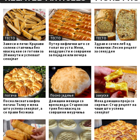
ТЕСТО
ТЕСТО
ТЕСТО
Замеси и печи: Крцкави
Путер кифлички што се
Здрав и сочен леб од
солени стапчиња без
топат во уста: Меки,
тиквички: Лесен рецепт
квасец кои се готови за
воздушести и совршени
за секој ден
20 минути и успеваат
за појадок или вечера
секојпат
погача
Посно јадење
закуска
Посна лисната кифла
Домашни мекици со
Мека домашна проја со
погача: Толку е мека
врела вода: Старински
сирење: Стар рецепт на
што успева секојпат, а
трик без квасец за
чаши што успева
се прави без мака
совршени меурчиња
секојпат