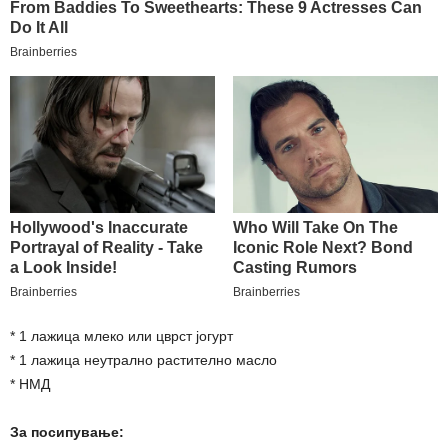
* 1 лажица млеко или цврст јогурт
* 1 лажица неутрално растително масло
* НМД
За посипување: