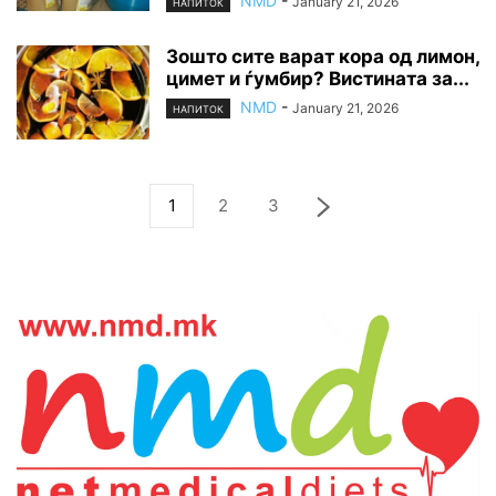
NMD
-
January 21, 2026
НАПИТОК
Зошто сите варат кора од лимон,
цимет и ѓумбир? Вистината за...
NMD
-
January 21, 2026
НАПИТОК
1
2
3