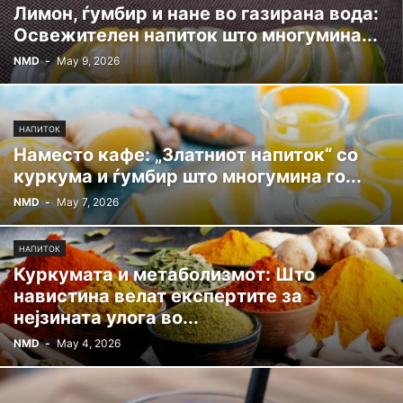
Лимон, ѓумбир и нане во газирана вода:
Освежителен напиток што многумина...
NMD
-
May 9, 2026
НАПИТОК
Наместо кафе: „Златниот напиток“ со
куркума и ѓумбир што многумина го...
NMD
-
May 7, 2026
НАПИТОК
Куркумата и метаболизмот: Што
навистина велат експертите за
нејзината улога во...
NMD
-
May 4, 2026