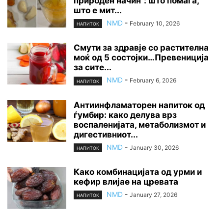
природен начин“: што помага,
што е мит...
NMD
-
February 10, 2026
НАПИТОК
Смути за здравје со растителна
моќ од 5 состојки…Превениција
за сите...
NMD
-
February 6, 2026
НАПИТОК
Антиинфламаторен напиток од
ѓумбир: како делува врз
воспаленијата, метаболизмот и
дигестивниот...
NMD
-
January 30, 2026
НАПИТОК
Како комбинацијата од урми и
кефир влијае на цревата
NMD
-
January 27, 2026
НАПИТОК