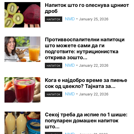
Напиток што го олеснува црниот
дроб
NMD
-
January 25, 2026
НАПИТОК
Противвоспалителни напитоци
што можете сами да ги
подготвите: нутриционистка
открива зошто...
NMD
-
January 22, 2026
НАПИТОК
Кога е најдобро време за пиење
сок од цвекло? Тајната за...
NMD
-
January 22, 2026
НАПИТОК
Секој треба да испие по 1 шише:
популарен домашен напиток
што...