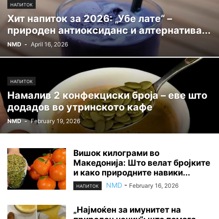
НАПИТОК
Хит напиток за 2026: „Убе лате“ –
природен антиоксиданс и алтернатива...
NMD
-
April 16, 2026
НАПИТОК
Намалив 2 конфекциски броја – еве што
додадов во утринското кафе
NMD
-
February 19, 2026
Вишок килограми во
Македонија: Што велат бројките
и како природните навики...
NMD
-
February 16, 2026
НАПИТОК
„Најмоќен за имунитет на