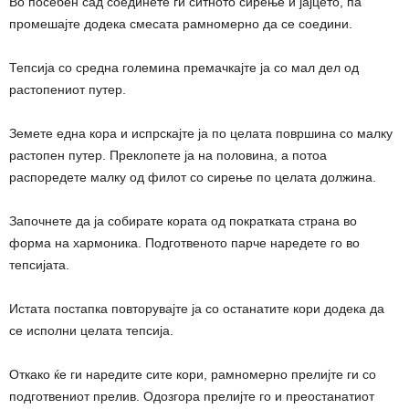
Во посебен сад соединете ги ситното сирење и јајцето, па
промешајте додека смесата рамномерно да се соедини.
Тепсија со средна големина премачкајте ја со мал дел од
растопениот путер.
Земете една кора и испрскајте ја по целата површина со малку
растопен путер. Преклопете ја на половина, а потоа
распоредете малку од филот со сирење по целата должина.
Започнете да ја собирате кората од пократката страна во
форма на хармоника. Подготвеното парче наредете го во
тепсијата.
Истата постапка повторувајте ја со останатите кори додека да
се исполни целата тепсија.
Откако ќе ги наредите сите кори, рамномерно прелијте ги со
подготвениот прелив. Одозгора прелијте го и преостанатиот