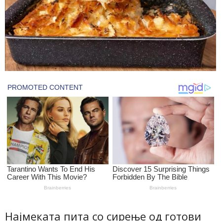
Најмеката пита со сирење од готови