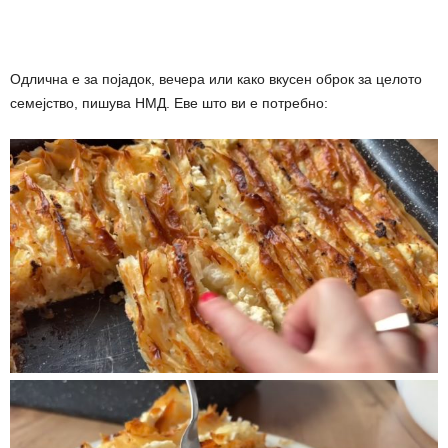
Одлична е за појадок, вечера или како вкусен оброк за целото
семејство, пишува НМД. Еве што ви е потребно: