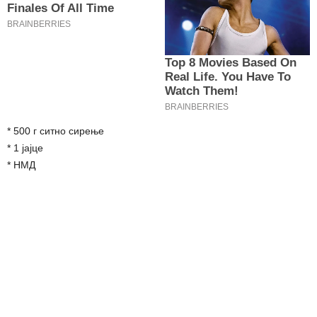
* 500 г ситно сирење
* 1 јајце
* НМД