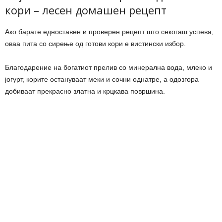
кори – лесен домашен рецепт
Ако барате едноставен и проверен рецепт што секогаш успева,
оваа пита со сирење од готови кори е вистински избор.
Благодарение на богатиот прелив со минерална вода, млеко и
јогурт, корите остануваат меки и сочни однатре, а одозгора
добиваат прекрасно златна и крцкава површина.