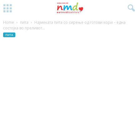
Home
пита
Најмеката пита со сирење од готови кори – една
состојка во преливот...
ПИТА