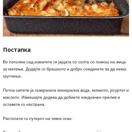
Постапка
Во поголем сад изматете ги јајцата со солта со помош на жица
за матење. Додајте го брашното и добро соединете за да нема
грутчиња.
Потоа сипете ја газираната минерална вода, млекото, јогуртот и
маслото. Измешајте додека да добиете изедначен прелив и
оставете го настрана.
Растопете го путерот на тивок оган.