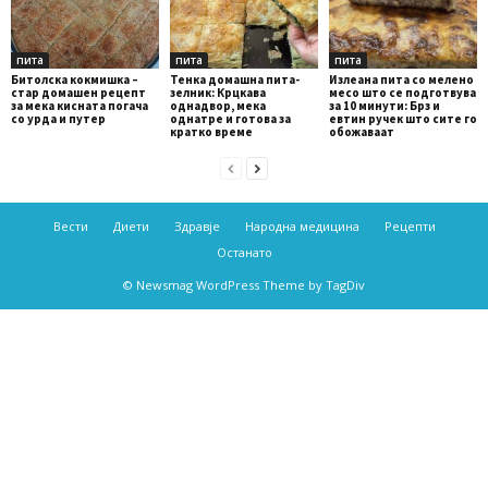
пита
пита
пита
Битолска кокмишка –
Тенка домашна пита-
Излеана пита со мелено
стар домашен рецепт
зелник: Крцкава
месо што се подготвува
за мека кисната погача
однадвор, мека
за 10 минути: Брз и
со урда и путер
однатре и готова за
евтин ручек што сите го
кратко време
обожаваат
Вести
Диети
Здравје
Народна медицина
Рецепти
Останато
© Newsmag WordPress Theme by TagDiv