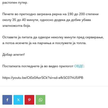
растопен путер.
Печете во претходно загреана рерна на 190 до 200 степени
околу 35 до 40 минути, односно додека да добие убава
златножолта боја.
Оставете ја питата да одмори неколку минути пред сервирање,
а потоа исечете ја на парчиња и послужете ја топла.
Добар апетит!
Постапката погледнете ја во видео прилогот
ОВДЕ
:
https://youtu.be/Ct0z0AorSCk?si=sd-efkSC07hU5IPB