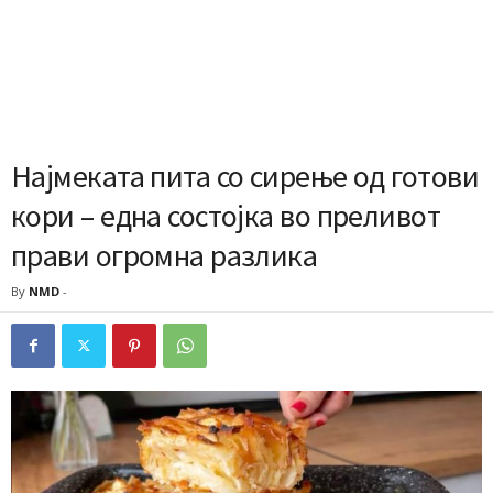
Најмеката пита со сирење од готови
кори – една состојка во преливот
прави огромна разлика
By
NMD
-