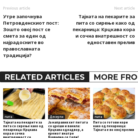
Previous article
Next article
Утре започнува
Тајната на пекарите за
Петровденскиот пост:
пита со сирење како од
Зошто овој пост се
пекарница: Крцкава кора
смета за еден од
и сочна внатрешност со
најрадосните во
едноставен прелив
православната
традиција?
RELATED ARTICLES
MORE FRO
пита
Десерти
пита
Тајната на пекарите за
Ја направив хит питата
Пита со готови кори
пита со сирење како од
со цреши и ванила:
како од пекарница:
пекарница: Крцкава
Крцкава однадвор, а
Тајната е во овој прелив
кора и сочна
кремот внатре
внатрешност со
буквално се топи!