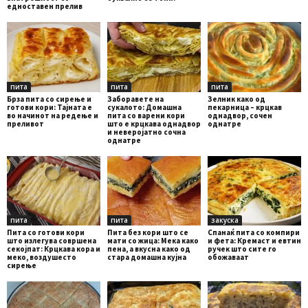
едноставен прелив
пита
пита
пита
Брза пита со сирење и
Заборавете на
Зелник како од
готови кори: Тајната е
сyкалото: Домашна
пекарница – крцкав
во начинот на редење и
пита со варени кори
однадвор, сочен
преливот
што е крцкава однадвор
однатре
и неверојатно сочна
однатре
пита
пита
закуска
Пита со готови кори
Пита без кори што се
Спанаќ пита со компири
што излегува совршена
мати со жица: Мека како
и фета: Кремаст и евтин
секојпат: Крцкава кора и
пена, а вкусна како од
ручек што сите го
меко, воздушесто
стара домашна кујна
обожаваат
сирење