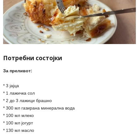
Потребни состојки
За преливот:
* 3 јајца
* 1 лажичка сол
* 2 до 3 лажици брашно
* 300 мл газирана минерална вода
* 100 мл млеко
* 100 мл јогурт
* 130 мл масло