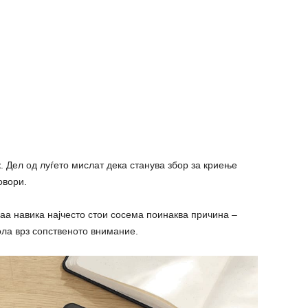
 Дел од луѓето мислат дека станува збор за криење
овори.
ваа навика најчесто стои сосема поинаква причина –
ола врз сопственото внимание.