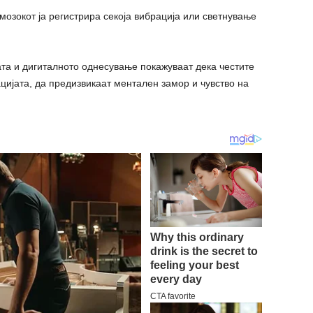
мозокот ја регистрира секоја вибрација или светнување
та и дигиталното однесување покажуваат дека честите
цијата, да предизвикаат ментален замор и чувство на