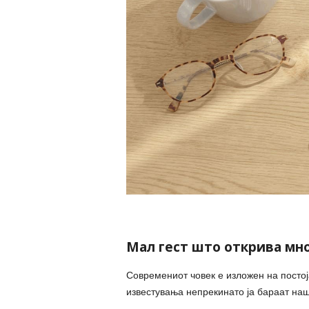
Мал гест што открива мно
Современиот човек е изложен на постој
известувања непрекинато ја бараат наш