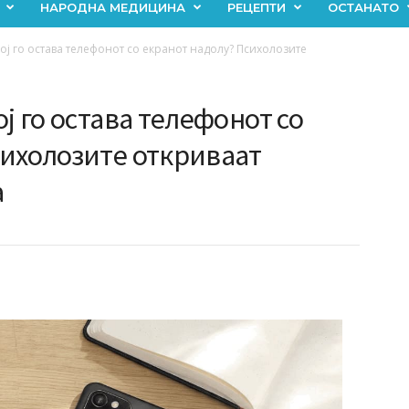
НАРОДНА МЕДИЦИНА
РЕЦЕПТИ
ОСТАНАТО
ој го остава телефонот со екранот надолу? Психолозите
ј го остава телефонот со
сихолозите откриваат
а