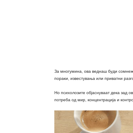
За многумина, ова веднаш буди сомнеж.
пораки, известувања или приватни разг
Но психолозите објаснуваат дека зад о
потреба од мир, концентрација и контр