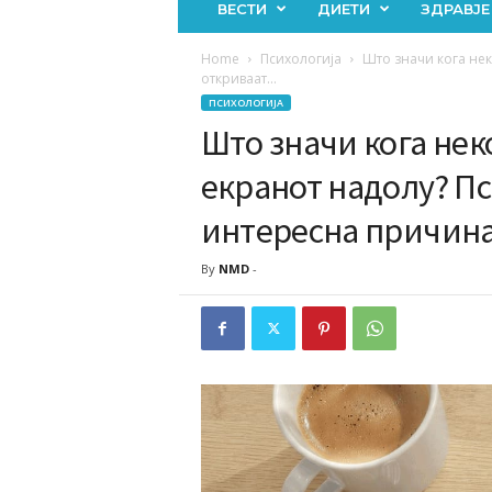
ВЕСТИ
ДИЕТИ
ЗДРАВЈЕ
Home
Психологија
Што значи кога нек
откриваат...
ПСИХОЛОГИЈА
Што значи кога неко
екранот надолу? П
интересна причин
By
NMD
-