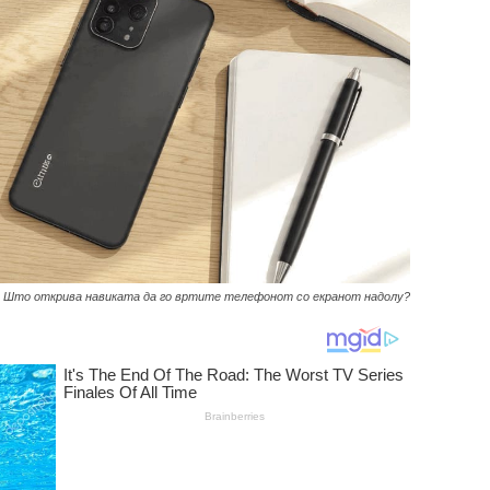
Што открива навиката да го вртите телефонот со екранот надолу?