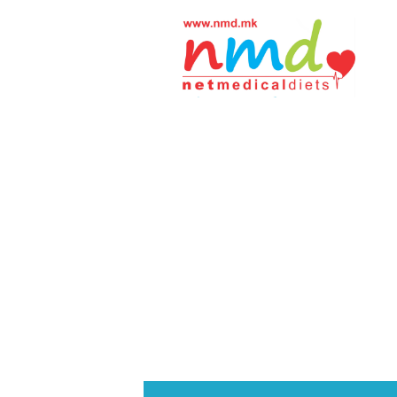
Н
М
Д