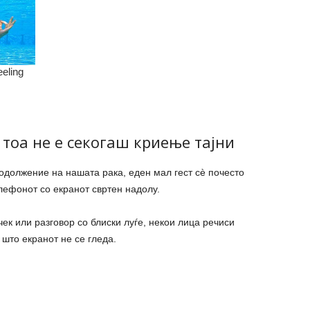
 тоа не е секогаш криење тајни
одолжение на нашата рака, еден мал гест сè почесто
лефонот со екранот свртен надолу.
чек или разговор со блиски луѓе, некои лица речиси
што екранот не се гледа.