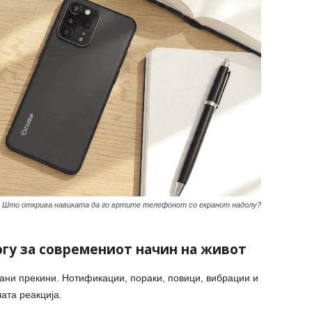
Што открива навиката да го вртите телефонот со екранот надолу?
гу за современиот начин на живот
ани прекини. Нотификации, пораки, повици, вибрации и
ата реакција.