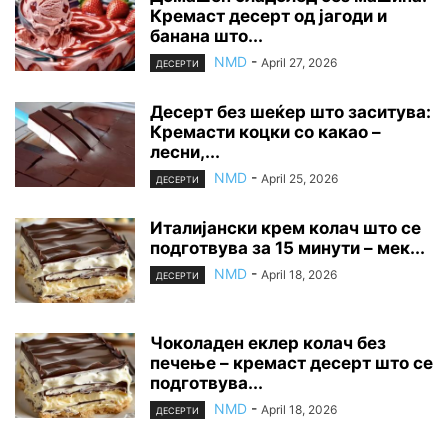
Кремаст десерт од јагоди и
банана што...
NMD
-
April 27, 2026
ДЕСЕРТИ
Десерт без шеќер што заситува:
Кремасти коцки со какао –
лесни,...
NMD
-
April 25, 2026
ДЕСЕРТИ
Италијански крем колач што се
подготвува за 15 минути – мек...
NMD
-
April 18, 2026
ДЕСЕРТИ
Чоколаден еклер колач без
печење – кремаст десерт што се
подготвува...
NMD
-
April 18, 2026
ДЕСЕРТИ