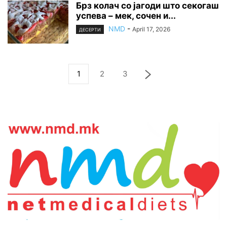
Брз колач со јагоди што секогаш
успева – мек, сочен и...
NMD
-
April 17, 2026
ДЕСЕРТИ
1
2
3