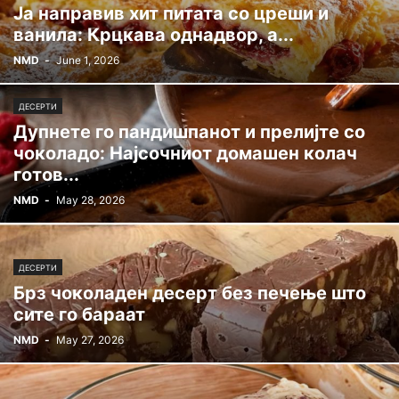
Ја направив хит питата со цреши и
ванила: Крцкава однадвор, а...
NMD
-
June 1, 2026
ДЕСЕРТИ
Дупнете го пандишпанот и прелијте со
чоколадо: Најсочниот домашен колач
готов...
NMD
-
May 28, 2026
ДЕСЕРТИ
Брз чоколаден десерт без печење што
сите го бараат
NMD
-
May 27, 2026