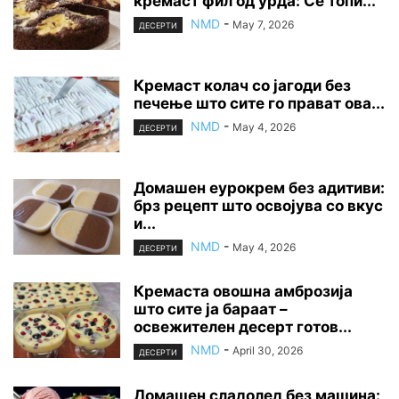
кремаст фил од урда: Се топи...
NMD
-
May 7, 2026
ДЕСЕРТИ
Кремаст колач со јагоди без
печење што сите го прават ова...
NMD
-
May 4, 2026
ДЕСЕРТИ
Домашен еурокрем без адитиви:
брз рецепт што освојува со вкус
и...
NMD
-
May 4, 2026
ДЕСЕРТИ
Кремаста овошна амброзија
што сите ја бараат –
освежителен десерт готов...
NMD
-
April 30, 2026
ДЕСЕРТИ
Домашен сладолед без машина: