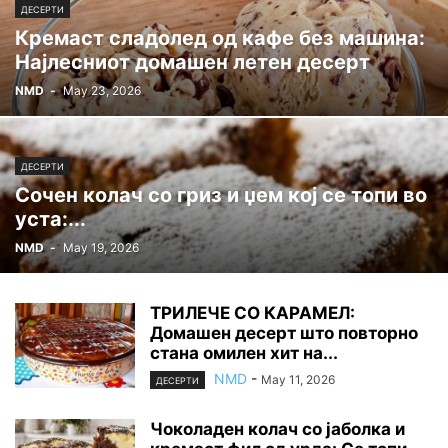
ДЕСЕРТИ
Кремаст сладолед од кафе без машина:
Најлесниот домашен летен десерт
NMD
-
May 23, 2026
ДЕСЕРТИ
Сочен колач со гриз и џем кој се топи во
уста:...
NMD
-
May 19, 2026
ТРИЛЕЧЕ СО КАРАМЕЛ:
Домашен десерт што повторно
стана омилен хит на...
NMD
-
May 11, 2026
ДЕСЕРТИ
Чоколаден колач со јаболка и