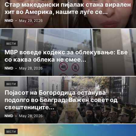
Стар македонски пијалак стана вирален
хит во Америка, нашите луѓе се...
NMD
-
May 29, 2026
ВЕСТИ
МВР воведе кодекс за облекување: Еве
со каква облека не смее...
NMD
-
May 28, 2026
ВЕСТИ
Појасот на Богородица останува
подолго во Белград: Важен совет од
свештениците...
NMD
-
May 28, 2026
ВЕСТИ