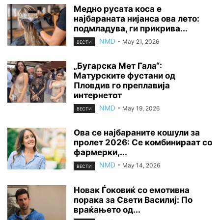
Медно русата коса е
најбараната нијанса ова лето:
подмладува, ги прикрива...
NMD
-
May 21, 2026
ВЕСТИ
„Бугарска Мет Гала“:
Матурските фустани од
Пловдив го преплавија
интернетот
NMD
-
May 19, 2026
ВЕСТИ
Ова се најбараните кошули за
пролет 2026: Се комбинираат со
фармерки,...
NMD
-
May 14, 2026
ВЕСТИ
Новак Ѓоковиќ со емотивна
порака за Свети Василиј: По
враќањето од...