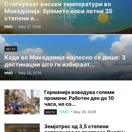
Стигнуваат високи температури во
Македонија: Времето носи летни 35
степени и...
NMD
-
May 27, 2026
ВЕСТИ
Каде во Македонија најлесно се дише: 3
дестинации што ги избираат...
NMD
-
May 26, 2026
Германија воведува големи
промени: Работен ден до 10
часа, но со...
NMD
-
May 26, 2026
ВЕСТИ
Земјотрес од 3,5 степени