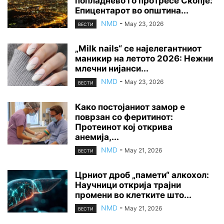
попладнево го протресе Скопје:
Епицентарот во општина...
NMD
-
May 23, 2026
ВЕСТИ
„Milk nails“ се најелегантниот
маникир на летото 2026: Нежни
млечни нијанси...
NMD
-
May 23, 2026
ВЕСТИ
Како постојаниот замор е
поврзан со феритинот:
Протеинот кој открива
анемија,...
NMD
-
May 21, 2026
ВЕСТИ
Црниот дроб „памети“ алкохол:
Научници открија трајни
промени во клетките што...
NMD
-
May 21, 2026
ВЕСТИ