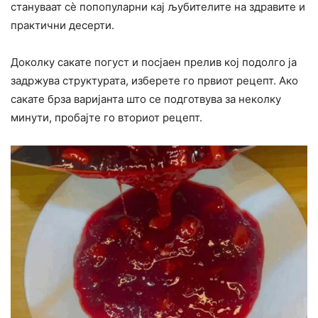
стануваат сѐ попопуларни кај љубителите на здравите и
практични десерти.
Доколку сакате погуст и посјаен прелив кој подолго ја
задржува структурата, изберете го првиот рецепт. Ако
сакате брза варијанта што се подготвува за неколку
минути, пробајте го вториот рецепт.