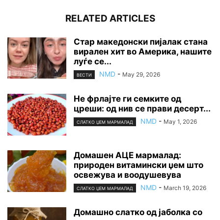
RELATED ARTICLES
Стар македонски пијалак стана
вирален хит во Америка, нашите
луѓе се...
NMD
-
May 29, 2026
ВЕСТИ
Не фрлајте ги семките од
цреши: од нив се прави десерт...
NMD
-
May 1, 2026
СЛАТКО ЏЕМ МАРМАЛАД
Домашен АЦЕ мармалад:
природен витамински џем што
освежува и воодушевува
NMD
-
March 19, 2026
СЛАТКО ЏЕМ МАРМАЛАД
Домашно слатко од јаболка со