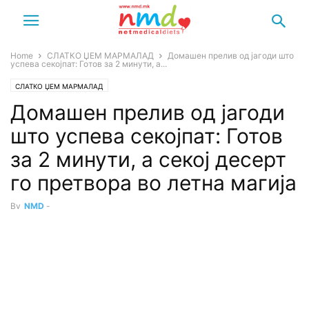
Home
СЛАТКО ЏЕМ МАРМАЛАД
Домашен прелив од јагоди што
успева секојпат: Готов за 2 минути, а...
СЛАТКО ЏЕМ МАРМАЛАД
Домашен прелив од јагоди
што успева секојпат: Готов
за 2 минути, а секој десерт
го претвора во летна магија
By
NMD
-