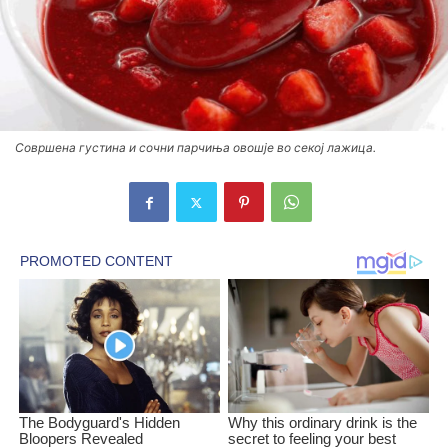
Совршена густина и сочни парчиња овошје во секој лажица.