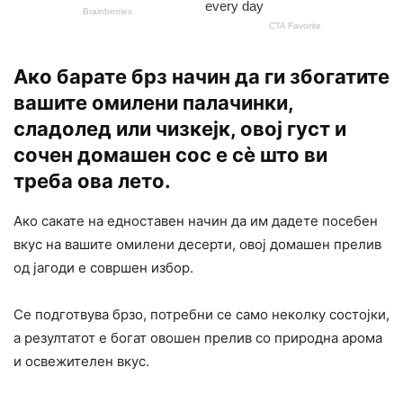
Ако барате брз начин да ги збогатите
вашите омилени палачинки,
сладолед или чизкејк, овој густ и
сочен домашен сос е сè што ви
треба ова лето.
Ако сакате на едноставен начин да им дадете посебен
вкус на вашите омилени десерти, овој домашен прелив
од јагоди е совршен избор.
Се подготвува брзо, потребни се само неколку состојки,
а резултатот е богат овошен прелив со природна арома
и освежителен вкус.