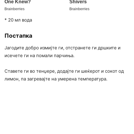
* 20 мл вода
Постапка
Јагодите добро измијте ги, отстранете ги дршките и
исечете ги на помали парчиња.
Ставете ги во тенџере, додајте ги шеќерот и сокот од
лимон, па загревајте на умерена температура.