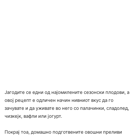
Јагодите се едни од најомилените сезонски плодови, а
овој рецепт е одличен начин нивниот вкус да го
зачувате и да уживате во него со палачинки, сладолед,
чизкејк, вафли или јогурт.
Покрај тоа, домашно подготвените овошни преливи