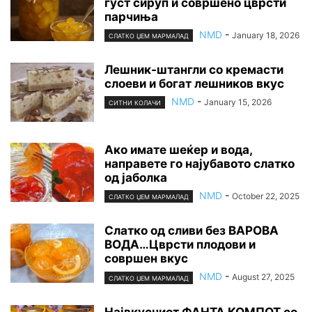
густ сируп и совршено цврсти
парчиња
NMD
-
January 18, 2026
СЛАТКО ЏЕМ МАРМАЛАД
Лешник-штaнгли со кремасти
слоеви и богат лешников вкус
NMD
-
January 15, 2026
СИТНИ КОЛАЧИ
Ако имате шеќер и вода,
направете го најубавото слатко
од јаболка
NMD
-
October 22, 2025
СЛАТКО ЏЕМ МАРМАЛАД
Слатко од сливи без ВАРОВА
ВОДА…Цврсти плодови и
совршен вкус
NMD
-
August 27, 2025
СЛАТКО ЏЕМ МАРМАЛАД
Највкусниот ФАНТА КОМПОТ со