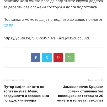
решение кога сакате брзо да подготвите вкусен додаток
за десерти без сложени состојки и долга подготовка.
Постапката можете да ја погледнете во видео прилогот
ОВДЕ
:
https://youtu.be/rJ-0Rk957-I?si=axEjvl32cuqc5u2E
Previous article
Next article
Путер кифлички што се
Замеси и печи: Крцкави
топат во уста: Меки,
солени стапчиња без
воздушести и совршени за
квасец кои се готови за 20
појадок или вечера
минути и успеваат секојпат