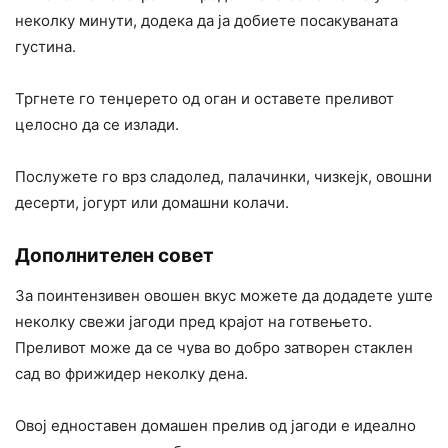
неколку минути, додека да ја добиете посакуваната
густина.
Тргнете го тенџерето од оган и оставете преливот
целосно да се излади.
Послужете го врз сладолед, палачинки, чизкејк, овошни
десерти, јогурт или домашни колачи.
Дополнителен совет
За поинтензивен овошен вкус можете да додадете уште
неколку свежи јагоди пред крајот на готвењето.
Преливот може да се чува во добро затворен стаклен
сад во фрижидер неколку дена.
Овој едноставен домашен прелив од јагоди е идеално