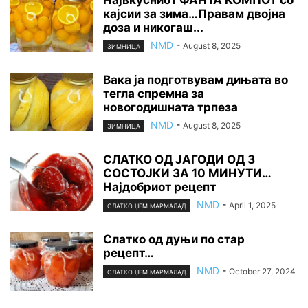
кајсии за зима…Правам двојна
доза и никогаш...
NMD
-
August 8, 2025
ЗИМНИЦА
Вака ја подготвувам дињата во
тегла спремна за
новогодишната трпеза
NMD
-
August 8, 2025
ЗИМНИЦА
СЛАТКО ОД ЈАГОДИ ОД 3
СОСТОЈКИ ЗА 10 МИНУТИ…
Најдобриот рецепт
NMD
-
April 1, 2025
СЛАТКО ЏЕМ МАРМАЛАД
Слатко од дуњи по стар
рецепт…
NMD
-
October 27, 2024
СЛАТКО ЏЕМ МАРМАЛАД