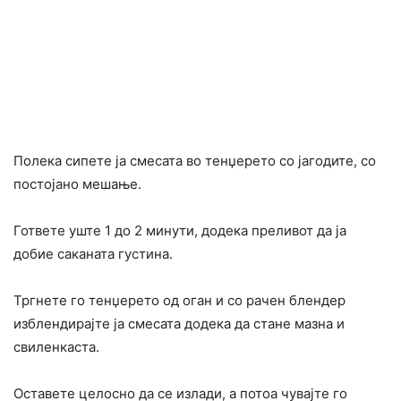
Полека сипете ја смесата во тенџерето со јагодите, со
постојано мешање.
Гответе уште 1 до 2 минути, додека преливот да ја
добие саканата густина.
Тргнете го тенџерето од оган и со рачен блендер
изблендирајте ја смесата додека да стане мазна и
свиленкаста.
Оставете целосно да се излади, а потоа чувајте го