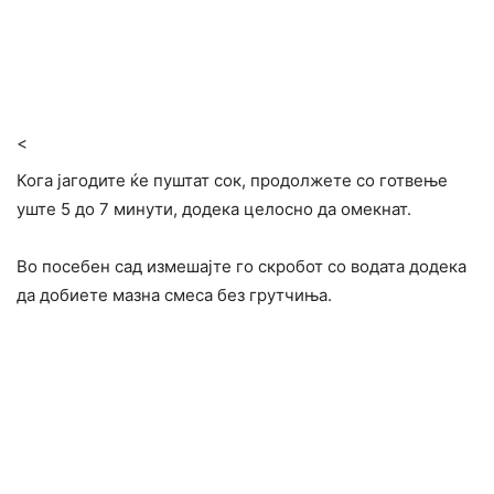
<
Кога јагодите ќе пуштат сок, продолжете со готвење
уште 5 до 7 минути, додека целосно да омекнат.
Во посебен сад измешајте го скробот со водата додека
да добиете мазна смеса без грутчиња.