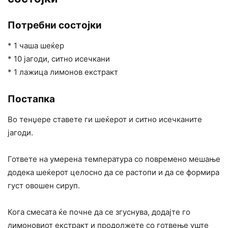
Потребни состојки
* 1 чаша шеќер
* 10 јагоди, ситно исечкани
* 1 лажица лимонов екстракт
Постапка
Во тенџере ставете ги шеќерот и ситно исечканите
јагоди.
Гответе на умерена температура со повремено мешање
додека шеќерот целосно да се растопи и да се формира
густ овошен сируп.
Кога смесата ќе почне да се згуснува, додајте го
лимоновиот екстракт и продолжете со готвење уште