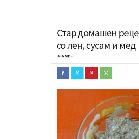
Стар домашен рецеп
со лен, сусам и мед
By
NMD
-