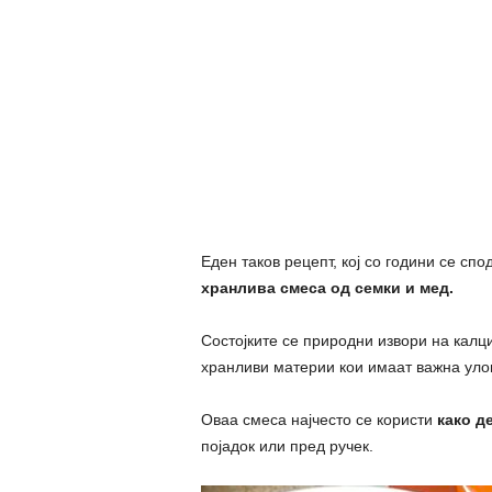
Еден таков рецепт, кој со години се сп
хранлива смеса од семки и мед.
Состојките се природни извори на калц
хранливи материи кои имаат важна улог
Оваа смеса најчесто се користи
како д
појадок или пред ручек.