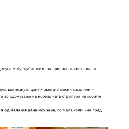
оделува меѓу љубителите на природната исхрана, е
иум, магнезиум, цинк и омега-3 масни киселини –
а во одржување на нормалната структура на коските.
ел од балансирана исхрана
, со мала количина пред