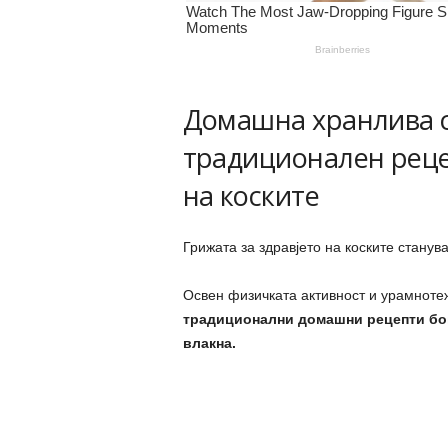
Домашна хранлива с
традиционален реце
на коските
Грижата за здравјето на коските станува
Освен физичката активност и урамнотеж
традиционални домашни рецепти бог
влакна.