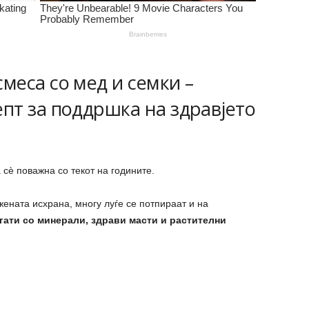
меса со мед и семки –
пт за поддршка на здравјето
 сѐ поважна со текот на годините.
ената исхрана, многу луѓе се потпираат и на
ати со минерали, здрави масти и растителни