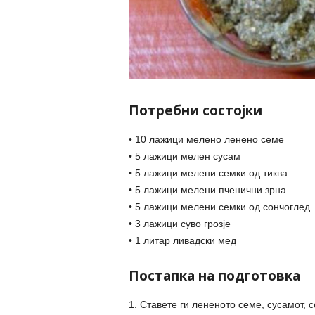
Потребни состојки
• 10 лажици мелено ленено семе
• 5 лажици мелен сусам
• 5 лажици мелени семки од тиква
• 5 лажици мелени пченични зрна
• 5 лажици мелени семки од сончоглед
• 3 лажици суво грозје
• 1 литар ливадски мед
Постапка на подготовка
1. Ставете ги лененото семе, сусамот, 