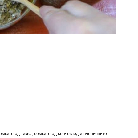
семките од тиква, семките од сончоглед и пченичните