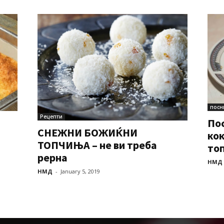
посн
Рецепти
Пос
СНЕЖНИ БОЖИЌНИ
ко
ТОПЧИЊА – не ви треба
топ
рерна
НМД
НМД
-
January 5, 2019