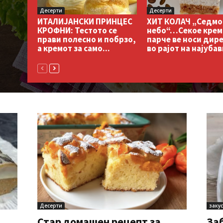
Десерти
Десерти
ХИТ КОЛАЧ „Седмо
ИТАЛИЈАНСКИ ПРИНЦЕС
небо“…Секое крем
КРОФНИ: Тестото се
парче ве носи дир
прави полесно и побрзо,
во рајот на најубав
а кремот за само...
Десерти
заку
Стар домашен рецепт за
За