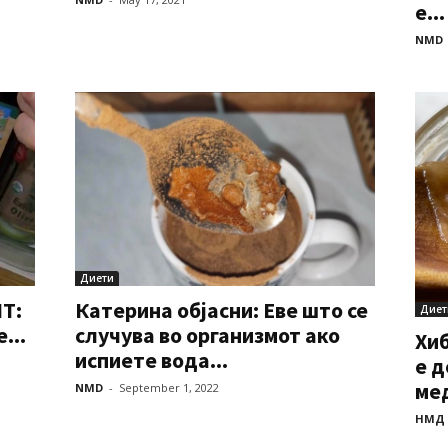
е...
NMD
Диети
Т:
Катерина објасни: Еве што се
Диет
...
случува во организмот ако
Хи
испиете вода...
е д
мед
NMD
-
September 1, 2022
НМД