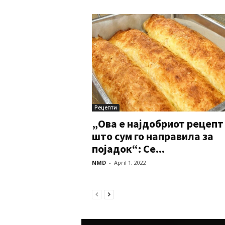
Рецепти
„Ова е најдобриот рецепт
што сум го направила за
појадок“: Се...
NMD
-
April 1, 2022