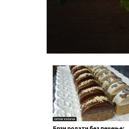
ситни колачи
Брзи ролати без печење: