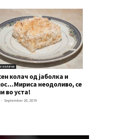
и колачи
ен колач од јаболка и
кос…Мириса неодоливо, се
и во уста!
-
September 20, 2019