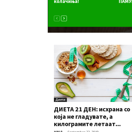
колачиња!
ПАМУ
Диети
ДИЕТА 21 ДЕН: исхрана со
која не гладувате, а
килограмите летаат...
НМД
-
September 22, 2019