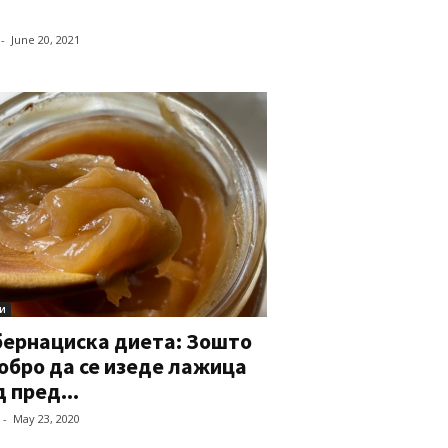
-
June 20, 2021
и
бернациска диета: Зошто
обро да се изеде лажица
 пред...
-
May 23, 2020