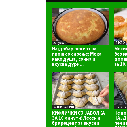
закуска
ТЕСТО
Најдобар рецепт за
Мекиц
проја со сирење: Мека
без м
како душа, сочна и
домаш
вкусна дури...
за 10.
ситни колачи
погача
КИФЛИЧКИ СО ЈАБОЛКА
Не пр
ЗА 10 минути! Лесен и
НАЈД
брз рецепт за вкусни
печи