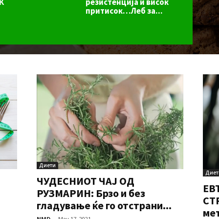
резистенција и висок
К
притисок…Леб за...
Диети
Диет
ЧУДЕСНИОТ ЧАЈ ОД
ЕВ
РУЗМАРИН: Брзо и без
СТР
гладување ќе го отстрани...
мет
NMD
-
May 17, 2021