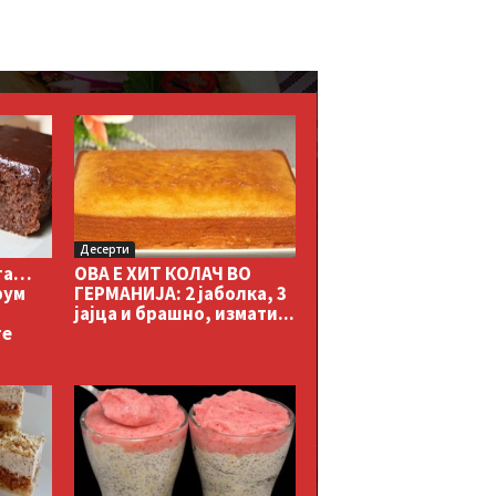
Десерти
та…
ОВА Е ХИТ КОЛАЧ ВО
рум
ГЕРМАНИЈА: 2 јаболка, 3
јајца и брашно, измати...
те