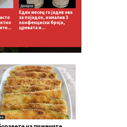
Десерти
Еден месец го јадев ова
асто
за појадок, намалив 3
ектно
конфекциски броја,
ите...
цревата и...
ска
боравете на пржените