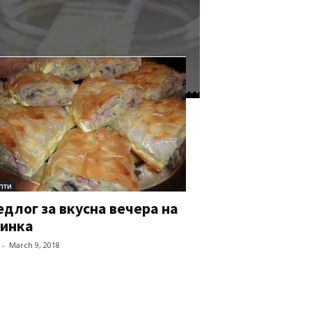
пти
длог за вкусна вечера на
зинка
-
March 9, 2018