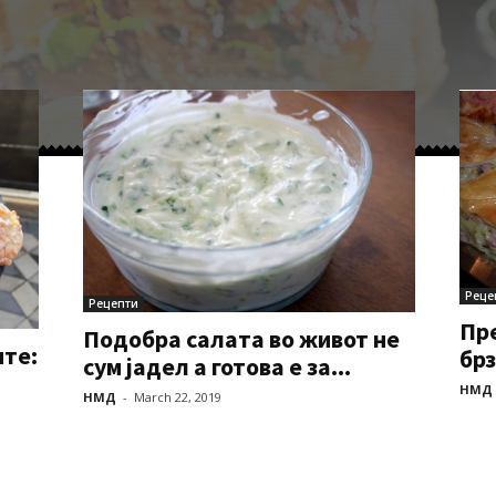
Реце
Рецепти
Пре
Подобра салата во живот не
ите:
бр
сум јадел а готова е за...
НМД
НМД
-
March 22, 2019