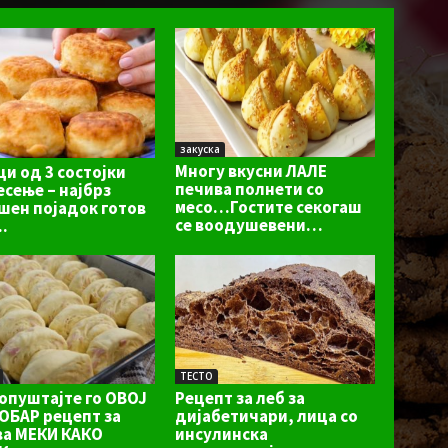
закуска
Многу вкусни ЛАЛЕ
и од 3 состојки
печива полнети со
есење – најбрз
месо…Гостите секогаш
ен појадок готов
се воодушевени…
..
ТЕСТО
Рецепт за леб за
опуштајте го ОВОЈ
дијабетичари, лица со
ОБАР рецепт за
инсулинска
ва МЕКИ КАКО