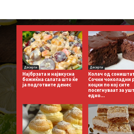
Десерти
Десерти
Колач од соништа
Најбрзата и највкусна
Сочни чоколадни 
божиќна салата што ќе
коцки по кој сите
ја подготвите денес
посегнуваат за уш
едно...