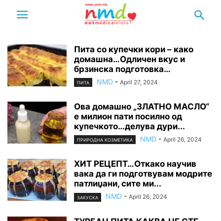
Пита со купечки кори – како
домашна…Одличен вкус и
брзинска подготовка…
NMD
-
April 27, 2024
ПИТА
Ова домашно „ЗЛАТНО МАСЛО“
е милион пати посилно од
купечкото…делува дури...
NMD
-
April 26, 2024
ПРИРОДНА КОЗМЕТИКА
ХИТ РЕЦЕПТ…Откако научив
вака да ги подготвувам модрите
патлиџани, сите ми...
NMD
-
April 26, 2024
ЗАКУСКА