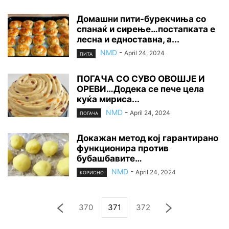
Домашни пити-бурекчиња со
спанаќ и сирење…постапката е
лесна и едноставна, а...
NMD
-
April 24, 2024
ПИТА
ПОГАЧА СО СУВО ОВОШЈЕ И
ОРЕВИ…Додека се пече цела
куќа мириса...
NMD
-
April 24, 2024
ПОГАЧА
Докажан метод кој гарантирано
функционира против
бубашбавите…
NMD
-
April 24, 2024
КОРИСНО
370
371
372