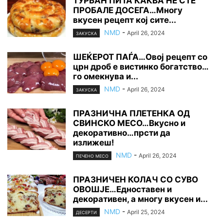
ТУРБАН ПИТА КАКВА НЕ СТЕ
ПРОБАЛЕ ДОСЕГА…Многу
вкусен рецепт кој сите...
NMD
-
April 26, 2024
ЗАКУСКА
ШЕЌЕРОТ ПАЃА…Овој рецепт со
црн дроб е вистинко богатство…
го омекнува и...
NMD
-
April 26, 2024
ЗАКУСКА
ПРАЗНИЧНА ПЛЕТЕНКА ОД
СВИНСКО МЕСО…Вкусно и
декоративно…прсти да
излижеш!
NMD
-
April 26, 2024
ПЕЧЕНО МЕСО
ПРАЗНИЧЕН КОЛАЧ СО СУВО
ОВОШЈЕ…Едноставен и
декоративен, а многу вкусен и...
NMD
-
April 25, 2024
ДЕСЕРТИ