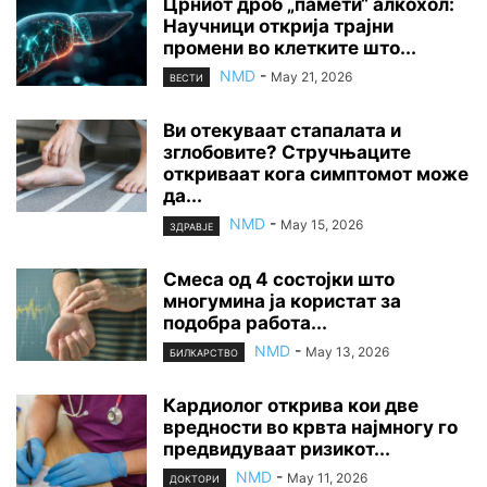
Црниот дроб „памети“ алкохол:
Научници открија трајни
промени во клетките што...
NMD
-
May 21, 2026
ВЕСТИ
Ви отекуваат стапалата и
зглобовите? Стручњаците
откриваат кога симптомот може
да...
NMD
-
May 15, 2026
ЗДРАВЈЕ
Смеса од 4 состојки што
многумина ја користат за
подобра работа...
NMD
-
May 13, 2026
БИЛКАРСТВО
Кардиолог открива кои две
вредности во крвта најмногу го
предвидуваат ризикот...
NMD
-
May 11, 2026
ДОКТОРИ