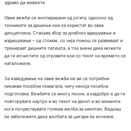
здраво да живеете
Овие вежби се инспирирани од јогата, односно од
техниките за дишење кои се користат во оваа
дисциплина. Станува збор за длабоко вдишување и
издишување – од стомак, со чија помош се развиваат и
тренираат дишните патишта, а тоа значи дека можете
да ги исчистите од отровите кои со текот на времето се
наталожиле.
За изведување на овие вежби не ви се потребни
никакви посебни помагала, ниту некоја посебна
подготовка. Вежбите се многу лесни, а најдобро е да ги
повторувате наутро и во текот на денот и во моменти
кога почувствувате голема желба за никотин. Веднаш
ќе забележите дека желбата за цигари ќе исчезне.