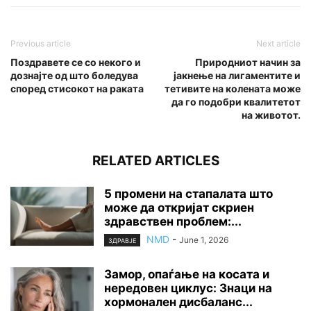
Previous article
Next article
Поздравете се со некого и
Природниот начин за
дознајте од што боледува
јакнење на лигаментите и
според стисокот на раката
тетивите на колената може
да го подобри квалитетот
на животот.
RELATED ARTICLES
5 промени на стапалата што
може да откријат скриен
здравствен проблем:...
NMD
-
June 1, 2026
ЗДРАВЈЕ
Замор, опаѓање на косата и
нередовен циклус: Знаци на
хормонален дисбаланс...