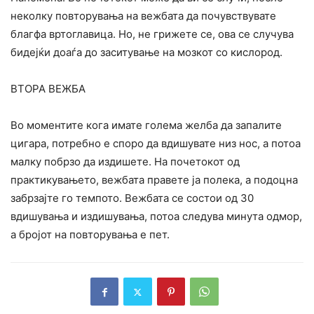
неколку повторувања на вежбата да почувствувате
благфа вртоглавица. Но, не грижете се, ова се случува
бидејќи доаѓа до заситување на мозкот со кислород.
ВТОРА ВЕЖБА
Во моментите кога имате голема желба да запалите
цигара, потребно е споро да вдишувате низ нос, а потоа
малку побрзо да издишете. На почетокот од
практикувањето, вежбата правете ја полека, а подоцна
забрзајте го темпото. Вежбата се состои од 30
вдишувања и издишувања, потоа следува минута одмор,
а бројот на повторувања е пет.