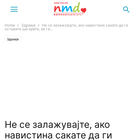
Home
Здравје
Не се залажувајте, ако навистина сакате да ги
оставите цигарите, ќе ги...
Здравје
Не се залажувајте, ако
навистина сакате да ги