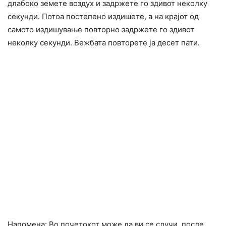
длабоко земете воздух и задржете го здивот неколку
секунди. Потоа постепено издишете, а на крајот од
самото издишување повторно задржете го здивот
неколку секунди. Вежбата повторете ја десет пати.
Напомена: Во почетокот може да ви се случи, после