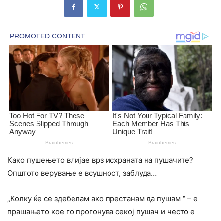
Како пушењето влијае врз исхраната на пушачите?
Општото верување е всушност, заблуда…
„Колку ќе се здебелам ако престанам да пушам “ – е
прашањето кое го прогонува секој пушач и често е