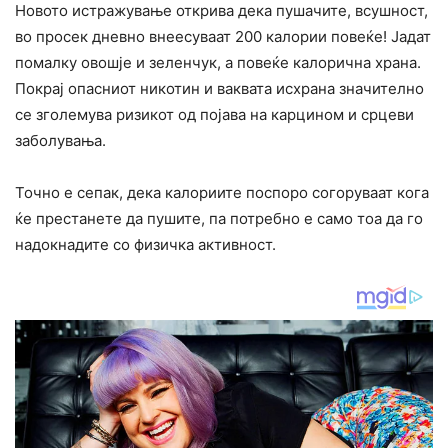
Новото истражување открива дека пушачите, всушност,
во просек дневно внеесуваат 200 калории повеќе! Јадат
помалку овошје и зеленчук, а повеќе калорична храна.
Покрај опасниот никотин и ваквата исхрана значително
се зголемува ризикот од појава на карцином и срцеви
заболувања.
Точно е сепак, дека калориите поспоро согоруваат кога
ќе престанете да пушите, па потребно е само тоа да го
надокнадите со физичка активност.