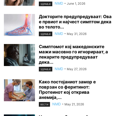
NMD
-
June 1, 2026
ЗДРАВЈЕ
Докторите предупредуваат: Ова
е првиот и најчест симптом дека
во телото...
NMD
-
May 31, 2026
ЗДРАВЈЕ
Симптомот кој македонските
мажи масовно го игнорираат, а
лекарите предупредуваат
дека...
NMD
-
May 27, 2026
ЗДРАВЈЕ
Како постојаниот замор е
поврзан со феритинот:
Протеинот кој открива
анемија,...
NMD
-
May 21, 2026
ВЕСТИ