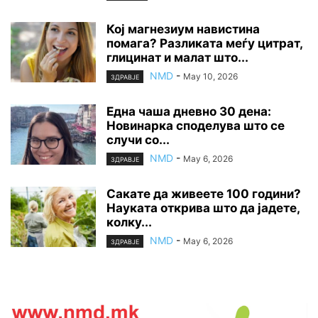
Кој магнезиум навистина
помага? Разликата меѓу цитрат,
глицинат и малат што...
NMD
-
May 10, 2026
ЗДРАВЈЕ
Една чаша дневно 30 дена:
Новинарка споделува што се
случи со...
NMD
-
May 6, 2026
ЗДРАВЈЕ
Сакате да живеете 100 години?
Науката открива што да јадете,
колку...
NMD
-
May 6, 2026
ЗДРАВЈЕ