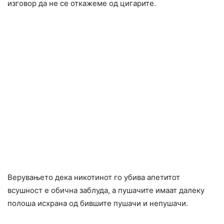
изговор да не се откажеме од цигарите.
Верувањето дека никотинот го убива апетитот
всушност е обична заблуда, а пушачите имаат далеку
полоша исхрана од бившите пушачи и непушачи.