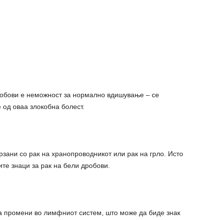
дробови е неможност за нормално вдишување – се
 од оваа злокобна болест.
рзани со рак на хранопроводникот или рак на грло. Исто
те знаци за рак на бели дробови.
а промени во лимфниот систем, што може да биде знак