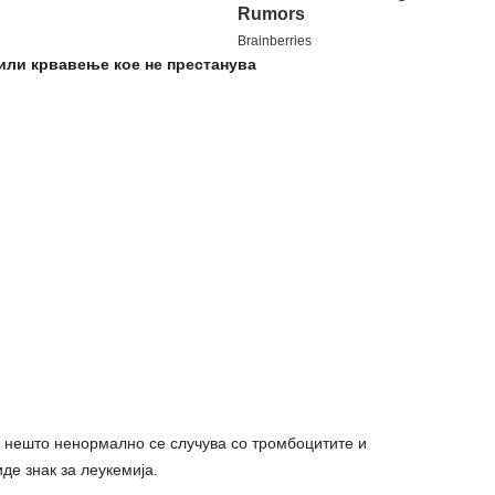
или крвавење кое не престанува
 нешто ненормално се случува со тромбоцитите и
де знак за леукемија.