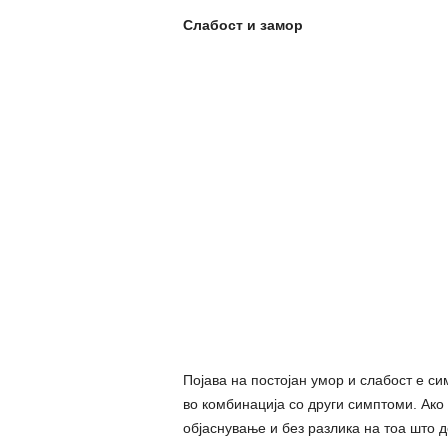
Слабост и замор
Појава на постојан умор и слабост е си
во комбинација со други симптоми. Ако 
објаснување и без разлика на тоа што д