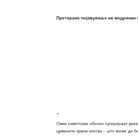
Претерано појавување на модринки 
<
Овие симптоми обично сугерираат дека
црвените крвни клетки – што може да би