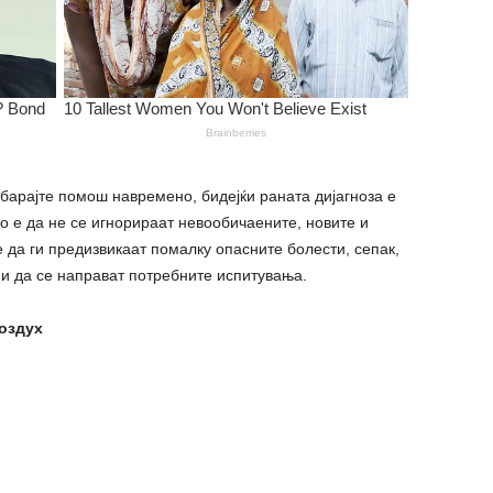
обарајте помош навремено, бидејќи раната дијагноза е
о е да не се игнорираат невообичаените, новите и
 да ги предизвикаат помалку опасните болести, сепак,
р и да се направат потребните испитувања.
оздух