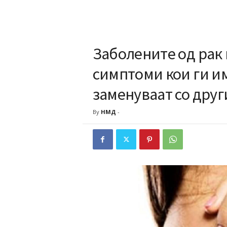
Заболените од рак
симптоми кои ги им
заменуваат со друг
By
НМД
-