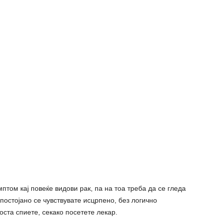
мптом кај повеќе видови рак, па на тоа треба да се гледа
постојано се чувствувате исцрпено, без логично
оста спиете, секако посетете лекар.