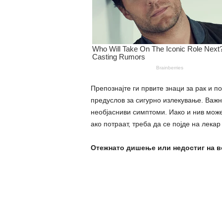
Препознајте ги првите знаци за рак и п
предуслов за сигурно излекување. Важн
необјасниви симптоми. Иако и нив може
ако потраат, треба да се појде на лека
Отежнато дишење или недостиг на в