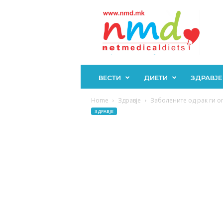
Н
М
Д
ВЕСТИ
ДИЕТИ
ЗДРАВЈЕ
Home
Здравје
Заболените од рак ги оп
ЗДРАВЈЕ