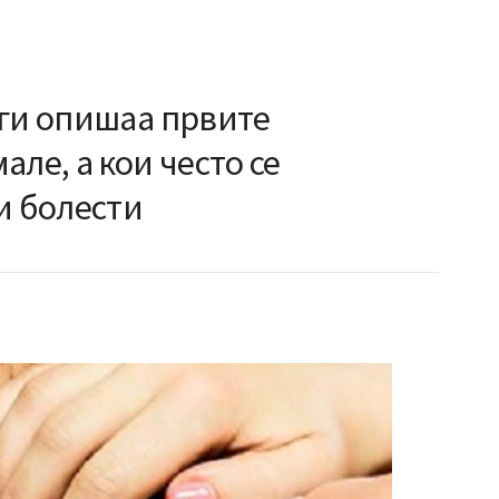
 ги опишаа првите
але, а кои често се
и болести