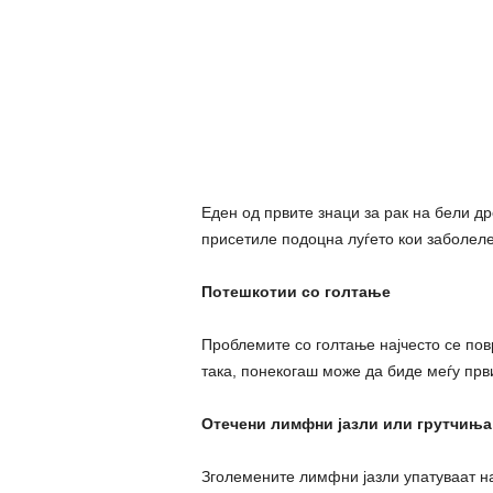
Еден од првите знаци за рак на бели 
присетиле подоцна луѓето кои заболеле
Потешкотии со голтање
Проблемите со голтање најчесто се пов
така, понекогаш може да биде меѓу први
Отечени лимфни јазли или грутчиња
Зголемените лимфни јазли упатуваат н