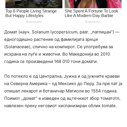
Домат (науч. Solanum lycopersicum, разг. „патлиџан“) —
едногодишно растение од фамилијата зрнци
(Solanaceae), слично на компирот. Се употребува за
исхрана на луѓе и животни. Во Македонија во 2010
година се произведени 168 010 тони домати.
По потекло е од Централна, Јужна и од јужните краеви
на Северна Америка – од Мексико до Перу. За прв пат ја
опишал лекарот и ботаничар Матиоли во 1554 година.
Поимот „домат“ е изведен од ацтечкиот збор томатотл,
навлезен преку неговиот хиспанизиран облик tomate.