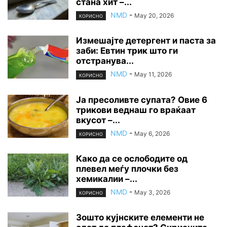
стана хит –...
NMD
-
May 20, 2026
КОРИСНО
Измешајте детергент и паста за
заби: Евтин трик што ги
отстранува...
NMD
-
May 11, 2026
КОРИСНО
Ја пресоливте супата? Овие 6
трикови веднаш го враќаат
вкусот –...
NMD
-
May 6, 2026
КОРИСНО
Како да се ослободите од
плевел меѓу плочки без
хемикалии –...
NMD
-
May 3, 2026
КОРИСНО
Зошто кујнските елементи не