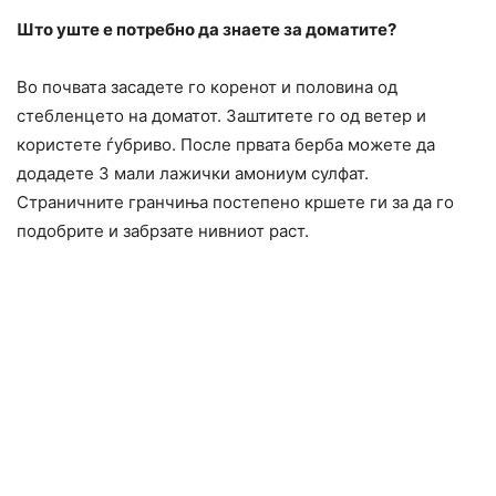
Што уште е потребно да знаете за доматите?
Во почвата засадете го коренот и половина од
стебленцето на доматот. Заштитете го од ветер и
користете ѓубриво. После првата берба можете да
додадете 3 мали лажички амониум сулфат.
Страничните гранчиња постепено кршете ги за да го
подобрите и забрзате нивниот раст.