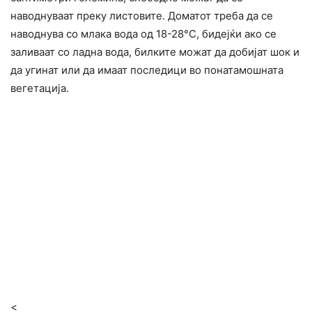
наводнуваат преку листовите. Доматот треба да се
наводнува со млака вода од 18-28°C, бидејќи ако се
заливаат со ладна вода, билките можат да добијат шок и
да угинат или да имаат последици во понатамошната
вегетација.
<