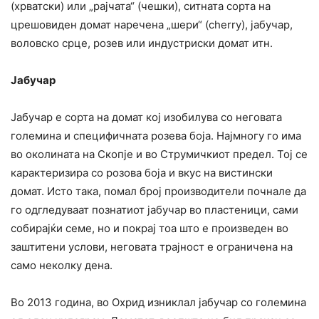
(хрватски) или „рајчата“ (чешки), ситната сорта на
црешовиден домат наречена „шери“ (cherry), јабучар,
воловско срце, розев или индустриски домат итн.
Јабучар
Јабучар е сорта на домат кој изобилува со неговата
големина и специфичната розева боја. Најмногу го има
во околината на Скопје и во Струмичкиот предел. Тој се
карактеризира со розова боја и вкус на вистински
домат. Исто така, помал број производители почнале да
го одгледуваат познатиот јабучар во пластеници, сами
собирајќи семе, но и покрај тоа што е произведен во
заштитени услови, неговата трајност е ограничена на
само неколку дена.
Во 2013 година, во Охрид изниклал јабучар со големина