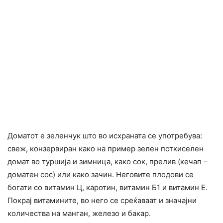
Доматот е зеленчук што во исхраната се употребува:
свеж, конзервиран како на пример зелен поткиселен
домат во туршија и зимница, како сок, прелив (кечап –
доматен сос) или како зачин. Неговите плодови се
богати со витамин Ц, каротин, витамин Б1 и витамин Е.
Покрај витамините, во него се среќаваат и значајни
количества на манган, железо и бакар.