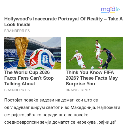
Постојат повеќе видови на домат, кои што се
одгледуваат ширум светот и во Македонија. Најпознати
се: рајско јаболко поради што во повеќе
средноевропски земји доматот се нарекува „рајчица“