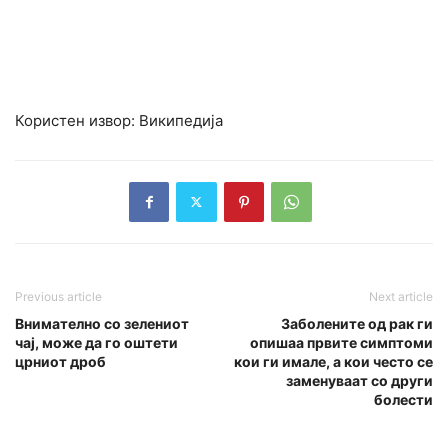
Користен извор: Википедија
Previous article
Next article
Внимателно со зелениот
Заболените од рак ги
чај, може да го оштети
опишаа првите симптоми
црниот дроб
кои ги имале, а кои често се
заменуваат со други
болести