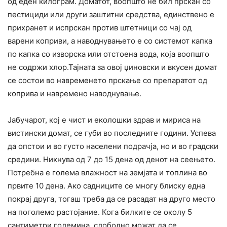
од еден килограм. Доматот, воопшто не бил прскан со
пестициди или други заштитни средства, единствено е
прихранет и испрскан против штетници со чај од
варени коприви, а наводнувањето е со системот капка
по капка со изворска или отстоена вода, која воопшто
не содржи хлор.Тајната за овој џиновски и вкусен домат
се состои во навременето прскање со препаратот од
коприва и навремено наводнување.
Јабучарот, кој е чист и еколошки здрав и мириса на
вистински домат, се губи во последните години. Успева
да опстои и во густо населени подрачја, но и во градски
средини. Никнува од 7 до 15 дена од денот на сеењето.
Потребна е голема влажност на земјата и топлина во
првите 10 дена. Ако садниците се многу блиску една
покрај друга, тогаш треба да се расадат на друго место
на поголемо растојание. Кога билките се околу 5
сантиметри големина, слободно можат да се