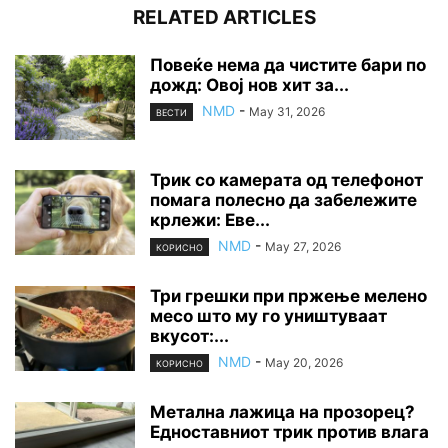
RELATED ARTICLES
Повеќе нема да чистите бари по
дожд: Овој нов хит за...
NMD
-
May 31, 2026
ВЕСТИ
Трик со камерата од телефонот
помага полесно да забележите
крлежи: Еве...
NMD
-
May 27, 2026
КОРИСНО
Три грешки при пржење мелено
месо што му го уништуваат
вкусот:...
NMD
-
May 20, 2026
КОРИСНО
Метална лажица на прозорец?
Едноставниот трик против влага