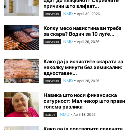
одат до плафонот? Скриените
причини што влијаат...
NMD
-
April 30, 2026
КОРИСНО
Колку месо навистина ви треба
за скара? Водич за 10 луѓе...
NMD
-
April 29, 2026
КОРИСНО
Како да ја исчистите скарата за
неколку минути без хемикалии:
едноставен...
NMD
-
April 28, 2026
КОРИСНО
Навика што носи финансиска
сигурност: Мал чекор што прави
голема разлика
NMD
-
April 18, 2026
ЖИВОТ
Како да ја претворите спалната