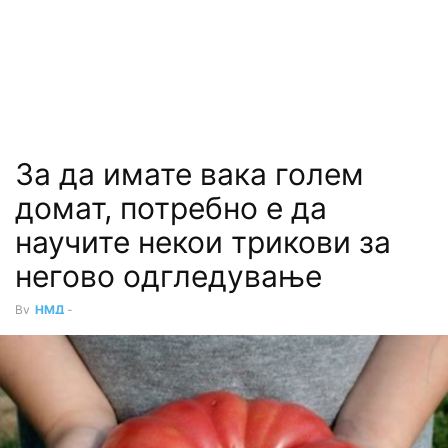
За да имате вака голем
домат, потребно е да
научите некои трикови за
негово одгледување
By
НМД
-