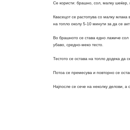
Се користи: брашно, сол, малку шеќер, 
Квасецот се растопува со малку млака 
на топло околу 5-10 минути за да се ак
Во брашното се става едно лажиче сол 
убаво, средно-меко тесто.
Тестото се остава на топло додека да с
Потоа се премесува и повторно се оста
Најпосле се сече на неколку делови, а с