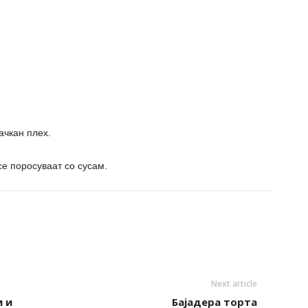
ачкан плех.
се поросуваат со сусам.
Next article
 и
Бајадера торта