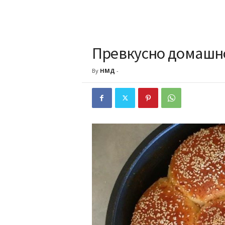
Превкусно домашн
By
НМД
-