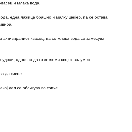
квасец и млака вода.
вода, една лажица брашно и малку шеќер, па се остава
тивира.
и активираниот квасец, па со млака вода се замесува
е удвои, односно да го зголеми својот волумен.
ва да кисне.
екој дел се обликува во топче.