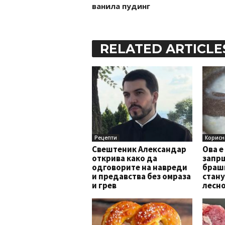
ванила пудинг
RELATED ARTICLE
Рецепти
Корисн
Свештеник Александар
Ова е
открива како да
запрш
одговорите на навреди
брашн
и предавства без омраза
стану
и грев
лесно