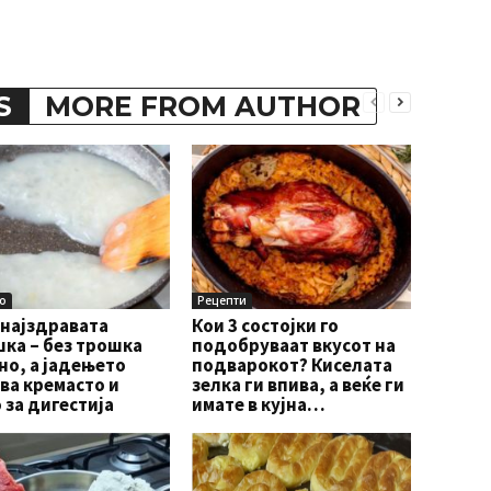
S
MORE FROM AUTHOR
о
Рецепти
 најздравата
Кои 3 состојки го
ка – без трошка
подобруваат вкусот на
о, а јадењето
подварокот? Киселата
ва кремасто и
зелка ги впива, а веќе ги
 за дигестија
имате в кујна…