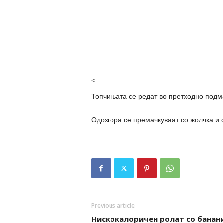
<
Топчињата се редат во претходно подм
Одозгора се премачкуваат со жолчка и 
Previous article
Нискокалоричен ролат со банани