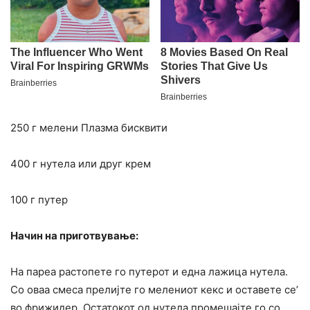
250 г мелени Плазма бисквити
400 г нутела или друг крем
100 г путер
Начин на приготвување:
На пареа растопете го путерот и една лажица нутела.
Со оваа смеса прелијте го мелениот кекс и оставете се’
во фрижидер. Остатокот од нутела промешајте го со