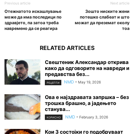
Previous article
Next article
Отежнатото искашлување
Зошто ниските жени
може да има последици по
потешко слабеат и што
здравјето, па затоа треба
можат да преземат околу
навремено да се реагира
тоа
RELATED ARTICLES
Свештеник Александар открива
како да одговорите на навреди и
предавства без...
NMD
-
May 19, 2026
РЕЦЕПТИ
Ова е најздравата запршка – без
трошка брашно, а јадењето
станува...
NMD
-
February 3, 2026
КОРИСНО
Кои 3 состојки го подобруваат