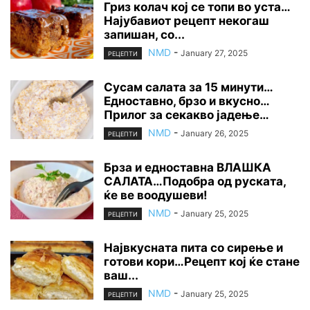
Гриз колач кој се топи во уста…
Најубавиот рецепт некогаш
запишан, со...
NMD
-
January 27, 2025
РЕЦЕПТИ
Сусам салата за 15 минути…
Едноставно, брзо и вкусно…
Прилог за секакво јадење…
NMD
-
January 26, 2025
РЕЦЕПТИ
Брза и едноставна ВЛАШКА
САЛАТА…Подобра од руската,
ќе ве воодушеви!
NMD
-
January 25, 2025
РЕЦЕПТИ
Највкусната пита со сирење и
готови кори…Рецепт кој ќе стане
ваш...
NMD
-
January 25, 2025
РЕЦЕПТИ