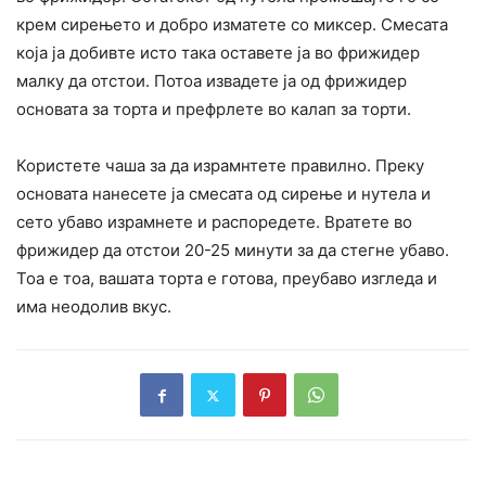
крем сирењето и добро изматете со миксер. Смесата
која ја добивте исто така оставете ја во фрижидер
малку да отстои. Потоа извадете ја од фрижидер
основата за торта и префрлете во калап за торти.
Користете чаша за да израмнтете правилно. Преку
основата нанесете ја смесата од сирење и нутела и
сето убаво израмнете и распоредете. Вратете во
фрижидер да отстои 20-25 минути за да стегне убаво.
Тоа е тоа, вашата торта е готова, преубаво изгледа и
има неодолив вкус.