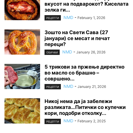
вкусот на подварокот? Киселата
зелка ги...
NMD
-
February 1, 2026
РЕЦЕПТИ
Зошто на Свети Сава (27
јануари) се месат и печат
переци?
NMD
-
January 26, 2026
ОБИЧАИ
5 трикови за пржење директно
во масло со брашно –
совршено...
NMD
-
January 21, 2026
РЕЦЕПТИ
Никој нема да ја забележи
разликата…Питички со купечки
кори, подобри отколку...
NMD
-
February 2, 2025
РЕЦЕПТИ