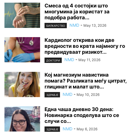
Смеса од 4 состојки што
многумина ја користат за
подобра работа...
NMD
-
May 13, 2026
БИЛКАРСТВО
Кардиолог открива кои две
вредности во крвта најмногу го
предвидуваат ризикот...
NMD
-
May 11, 2026
ДОКТОРИ
Кој магнезиум навистина
помага? Разликата меѓу цитрат,
глицинат и малат што...
NMD
-
May 10, 2026
ЗДРАВЈЕ
Една чаша дневно 30 дена:
Новинарка споделува што се
случи со...
NMD
-
May 6, 2026
ЗДРАВЈЕ