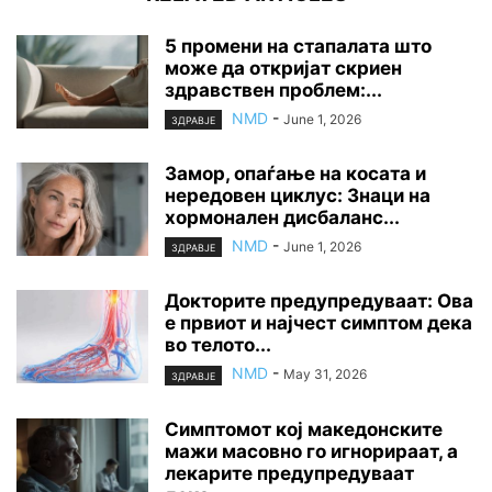
5 промени на стапалата што
може да откријат скриен
здравствен проблем:...
NMD
-
June 1, 2026
ЗДРАВЈЕ
Замор, опаѓање на косата и
нередовен циклус: Знаци на
хормонален дисбаланс...
NMD
-
June 1, 2026
ЗДРАВЈЕ
Докторите предупредуваат: Ова
е првиот и најчест симптом дека
во телото...
NMD
-
May 31, 2026
ЗДРАВЈЕ
Симптомот кој македонските
мажи масовно го игнорираат, а
лекарите предупредуваат