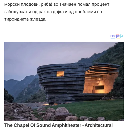
морски плодови, риба) во значаен помал процент
заболуваат и од рак на дојка и од проблеми со
тироидната жлезда.