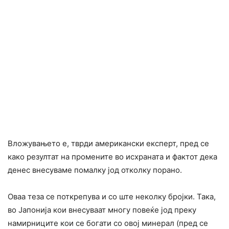
Вложувањето е, тврди американски експерт, пред се
како резултат на промените во исхраната и фактот дека
денес внесуваме помалку јод отколку порано.
Оваа теза се поткрепува и со ште неколку бројки. Така,
во Јапонија кои внесуваат многу повеќе јод преку
намирниците кои се богати со овој минерал (пред се