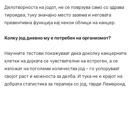
Делотворноста на јодот, не се поврзува само со здрава
тироидеа, туку значајно место зазема и неговата
превентивна функција кај некои облици на канцер.
Колку јод дневно му е потребен на организмот?
Научните тестови покажуваат дека доколку канцерните
клетки на дојката се чувствителни на естроген, а се
изложат на поголеми количества јод – го успоруваат
својот раст и можноста за делба. И тука не е крајот на
добрата статистика за терапија со јод, тврди Лемеронд.