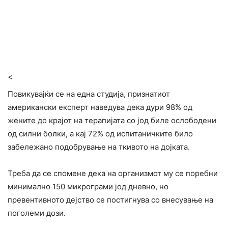
<
Повикувајќи се на една студија, признатиот
американски експерт наведува дека дури 98% од
жените до крајот на терапијата со јод биле ослободени
од силни болки, а кај 72% од испитаничките било
забележано подобрување на ткивото на дојката.
Треба да се спомене дека на организмот му се поребни
минимално 150 микрограми јод дневно, но
превентивното дејство се постигнува со внесување на
поголеми дози.​