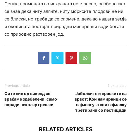
Сепак, промената во исхраната не е лесно, особено ако
се знае дека ниту алгите, ниту морксите плодови не ни
се блиски, но треба да се спомене, дека во нашата земја
и околината постојат природни минерлани води богати
со природно растворен јод.
Previous article
Next article
Сите ние од викенд се
Јаболките и праските на
враќаме здебелени, само
врвот: Кои намирници се
поради неколку грешки
најмногу, а кои најмалку
третирани со пестициди
RELATED ARTICLES