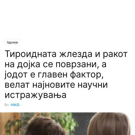
Здравје
Тироидната жлезда и ракот
на дојка се поврзани, а
јодот е главен фактор,
велат најновите научни
истражувања
By
НМД
-