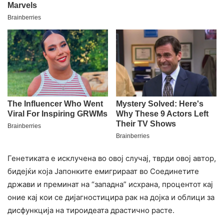
Генетиката е исклучена во овој случај, тврди овој автор,
бидејќи која Јапонките емигрираат во Соединетите
држави и преминат на “западна” исхрана, процентот кај
оние кај кои се дијагностицира рак на дојка и облици за
дисфункција на тироидеата драстично расте.