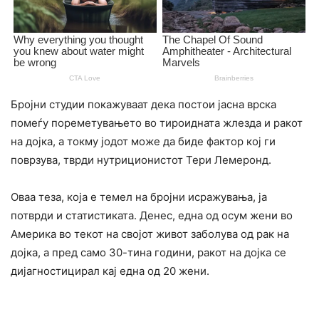
Бројни студии покажуваат дека постои јасна врска
помеѓу пореметувањето во тироидната жлезда и ракот
на дојка, а токму јодот може да биде фактор кој ги
поврзува, тврди нутриционистот Тери Лемеронд.
Оваа теза, која е темел на бројни исражувања, ја
потврди и статистиката. Денес, една од осум жени во
Америка во текот на својот живот заболува од рак на
дојка, а пред само 30-тина години, ракот на дојка се
дијагностицирал кај една од 20 жени.