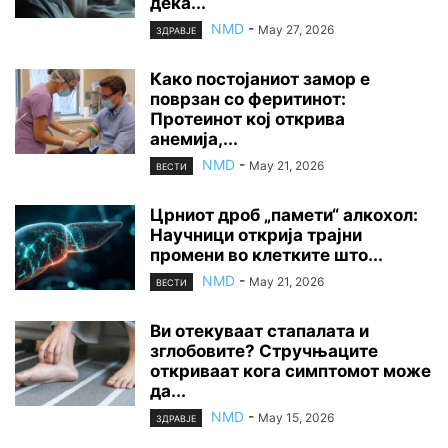
дека...
NMD
-
May 27, 2026
ЗДРАВЈЕ
Како постојаниот замор е
поврзан со феритинот:
Протеинот кој открива
анемија,...
NMD
-
May 21, 2026
ВЕСТИ
Црниот дроб „памети“ алкохол:
Научници открија трајни
промени во клетките што...
NMD
-
May 21, 2026
ВЕСТИ
Ви отекуваат стапалата и
зглобовите? Стручњаците
откриваат кога симптомот може
да...
NMD
-
May 15, 2026
ЗДРАВЈЕ