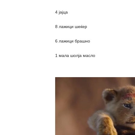
4 јајца
8 лажици шеќер
6 лажици брашно
1 мала шолја масло