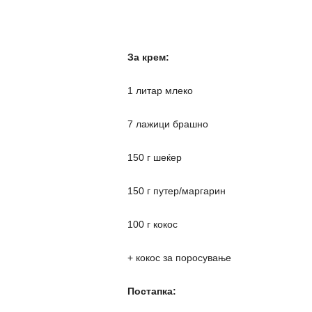
За крем:
1 литар млеко
7 лажици брашно
150 г шеќер
150 г путер/маргарин
100 г кокос
+ кокос за поросување
Постапка: