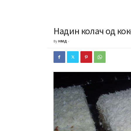
Надин колач од кок
By
НМД
-