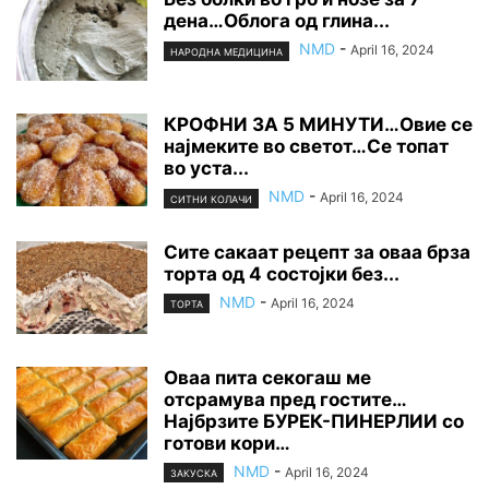
дена…Облога од глина...
NMD
-
April 16, 2024
НАРОДНА МЕДИЦИНА
КРОФНИ ЗА 5 МИНУТИ…Овие се
најмеките во светот…Се топат
во уста...
NMD
-
April 16, 2024
СИТНИ КОЛАЧИ
Сите сакаат рецепт за оваа брза
торта од 4 состојки без...
NMD
-
April 16, 2024
ТОРТА
Оваа пита секогаш ме
отсрамува пред гостите…
Најбрзите БУРЕК-ПИНЕРЛИИ со
готови кори…
NMD
-
April 16, 2024
ЗАКУСКА