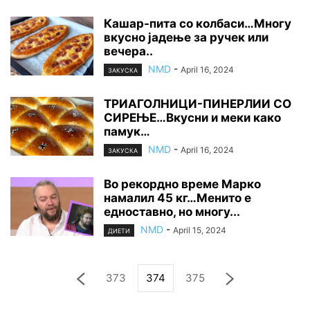
Кашар-пита со колбаси…Многу
вкусно јадење за ручек или
вечера..
NMD
-
April 16, 2024
ЗАКУСКА
ТРИАГОЛНИЦИ-ПИНЕРЛИИ СО
СИРЕЊЕ…Вкусни и меки како
памук…
NMD
-
April 16, 2024
ЗАКУСКА
Во рекордно време Марко
намалил 45 кг…Менито е
едноставно, но многу...
NMD
-
April 15, 2024
ДИЕТИ
373
374
375