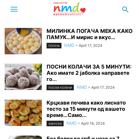
МИЛИНКА ПОГАЧА МЕКА КАКО
ПАМУК…И мирис и вкус…
NMD
-
April 17, 2024
ПОГАЧА
ПОСНИ КОЛАЧИ ЗА 5 МИНУТИ:
Ако имате 2 јаболка направете
го...
NMD
-
April 17, 2024
ПОСНИ КОЛАЧИ
Крцкави печива како лиснато
тесто за 15 минути од вашето
време…Само...
NMD
-
April 16, 2024
ЗАКУСКА
Без болки во грб и нозе за 7