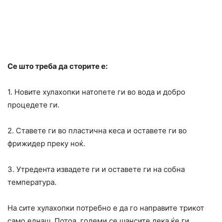
Се што треба да сторите е:
1. Новите хулахопки натопете ги во вода и добро
процедете ги.
2. Ставете ги во пластична кеса и оставете ги во
фрижидер преку ноќ.
3. Утредента извадете ги и оставете ги на собна
температура.
На сите хулахопки потребно е да го направите трикот
само еднаш. Потоа, големи се шансите дека ќе ги