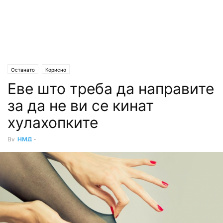
Останато
Корисно
Еве што треба да направите
за да не ви се кинат
хулахопките
By
НМД
-