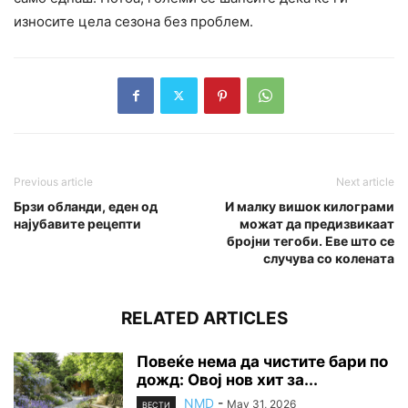
износите цела сезона без проблем.
Previous article
Next article
Брзи обланди, еден од
И малку вишок килограми
најубавите рецепти
можат да предизвикаат
бројни тегоби. Еве што се
случува со колената
RELATED ARTICLES
Повеќе нема да чистите бари по
дожд: Овој нов хит за...
NMD
-
May 31, 2026
ВЕСТИ