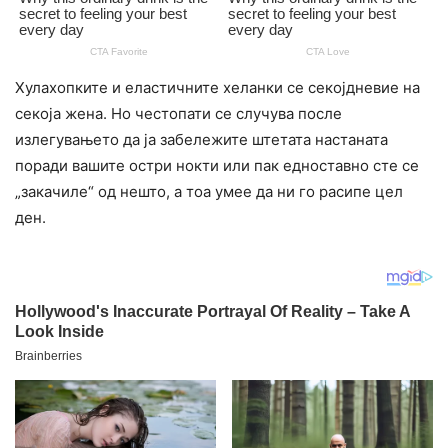
Хулахопките и еластичните хеланки се секојдневие на
секоја жена. Но честопати се случува после
излегувањето да ја забележите штетата настаната
поради вашите остри нокти или пак едноставно сте се
„закачиле“ од нешто, а тоа умее да ни го расипе цел
ден.