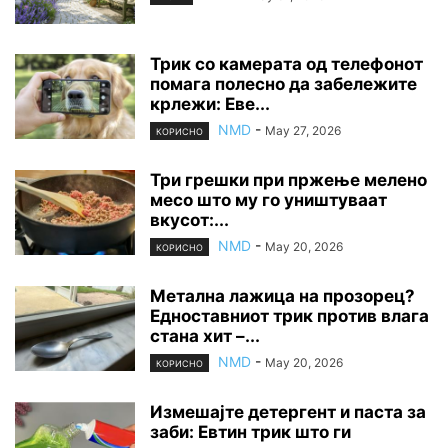
Трик со камерата од телефонот
помага полесно да забележите
крлежи: Еве...
NMD
-
May 27, 2026
КОРИСНО
Три грешки при пржење мелено
месо што му го уништуваат
вкусот:...
NMD
-
May 20, 2026
КОРИСНО
Метална лажица на прозорец?
Едноставниот трик против влага
стана хит –...
NMD
-
May 20, 2026
КОРИСНО
Измешајте детергент и паста за
заби: Евтин трик што ги