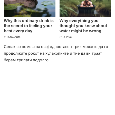
Сепак со помош на овој едноставен трик можете да го
продолжите рокот на хулахопките и тие да ви траат
барем трипати подолго.