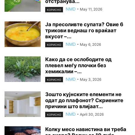
отстранува...
NMD
-
May 11, 2026
КОРИСНО
Ја пресоливте супата? Овие 6
трикови веднаш го враќаат
вкусот –...
NMD
-
May 6, 2026
КОРИСНО
Како да се ослободите од
плевел меѓу плочки без
хемикалии –...
NMD
-
May 3, 2026
КОРИСНО
Зошто кујнските елементи не
одат до плафонот? Скриените
причини што влијаат...
NMD
-
April 30, 2026
КОРИСНО
Колку месо навистина ви треба