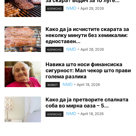
за скара? Водич за 10 луѓе...
NMD
-
April 29, 2026
КОРИСНО
Како да ја исчистите скарата за
неколку минути без хемикалии:
едноставен...
NMD
-
April 28, 2026
КОРИСНО
Навика што носи финансиска
сигурност: Мал чекор што прави
голема разлика
NMD
-
April 18, 2026
ЖИВОТ
Како да ја претворите спалната
соба во мирна оаза – 5...
NMD
-
April 18, 2026
КОРИСНО