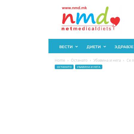
Н
М
Д
ВЕСТИ
ДИЕТИ
ЗДРАВЈЕ
Home
Останато
Убавина и нега
Се 
ОСТАНАТО
УБАВИНА И НЕГА