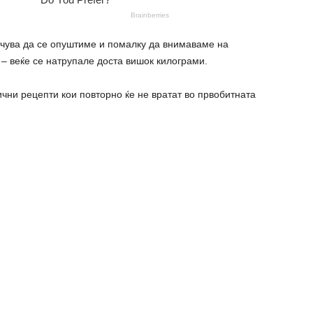
учува да се опуштиме и помалку да внимаваме на
 – веќе се натрупале доста вишок килограми.
ични рецепти кои повторно ќе не вратат во првобитната