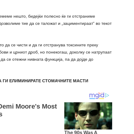
емеме нешто, бидејќи полесно ќе ги отстраниме
дозволиме тие да се таложат и „зациментираат“ во текот
 да се чисти и да ги отстранува токсините преку
бови и црниот дроб, но понекогаш, доколку се натрупаат
да се отежни нивната функција, па да дојде до
ДА ГИ ЕЛИМИНИРАТЕ СТОМАЧНИТЕ МАСТИ