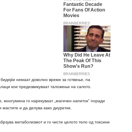
 бидејќи немаат доволно време за готвење, па
алаци кои предизвикуваат таложење на салото.
е, многумина го нарекуваат „магичен напиток“ поради
и мастите и да делува како диуретик.
забрзува метаболизмот и го чисти целото тело од токсини