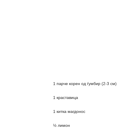
1 парче корен од ѓумбир (2-3 см)
1 краставица
1 китка магдонос
½ лимон