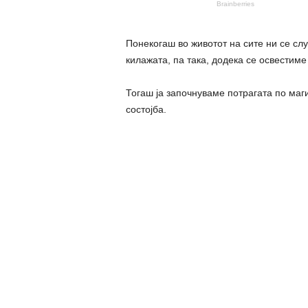
Понекогаш во животот на сите ни се сл
килажата, па така, додека се освестиме
Тогаш ја започнуваме потрагата по маг
состојба.