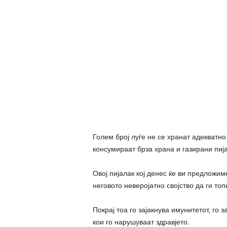
Голем број луѓе не се хранат адекватно
консумираат брза храна и газирани пиј
Овој пијалак кој денес ќе ви предложим
неговото неверојатно својство да ги топ
Покрај тоа го зајакнува имунитетот, го 
кои го нарушуваат здравјето.