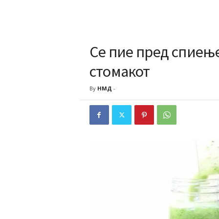
Се пие пред спиење
стомакот
By
НМД
-