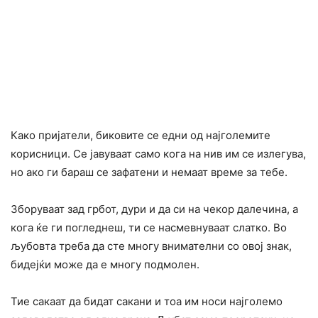
Како пријатели, биковите се едни од најголемите
корисници. Се јавуваат само кога на нив им се излегува,
но ако ги бараш се зафатени и немаат време за тебе.
Зборуваат зад грбот, дури и да си на чекор далечина, а
кога ќе ги погледнеш, ти се насмевнуваат слатко. Во
љубовта треба да сте многу внимателни со овој знак,
бидејќи може да е многу подмолен.
Тие сакаат да бидат сакани и тоа им носи најголемо