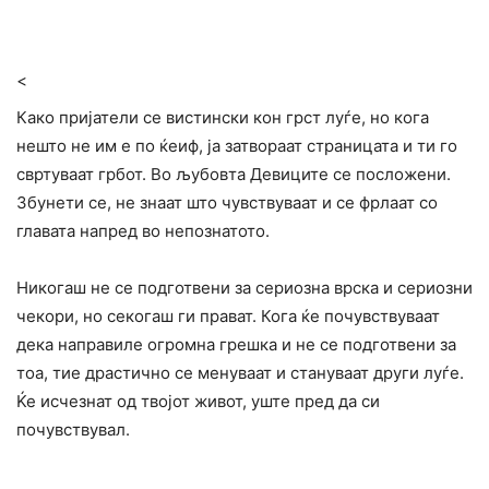
<
Како пријатели се вистински кон грст луѓе, но кога
нешто не им е по ќеиф, ја затвораат страницата и ти го
свртуваат грбот. Во љубовта Девиците се посложени.
Збунети се, не знаат што чувствуваат и се фрлаат со
главата напред во непознатото.
Никогаш не се подготвени за сериозна врска и сериозни
чекори, но секогаш ги прават. Кога ќе почувствуваат
дека направиле огромна грешка и не се подготвени за
тоа, тие драстично се менуваат и стануваат други луѓе.
Ќе исчезнат од твојот живот, уште пред да си
почувствувал.