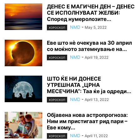
ДЕНЕС Е МАГИЧЕН ДЕН – ДЕНЕС
СЕ ИСПОЛНУВААТ ЖЕЛБИ:
Според нумеролозите...
NMD
-
May 5, 2022
ХОРОСКОП
Еве што нè очекува на 30 април
со моќното затемнување на...
NMD
-
April 19, 2022
ХОРОСКОП
ШТО ЌЕ НИ ДОНЕСЕ
УТРЕШНАТА „ЦРНА
МЕСЕЧИНА“: Таа ќе ја одреди...
NMD
-
April 13, 2022
ХОРОСКОП
Објавена нова астропрогноза:
Ним им пристигаат рид пари –
Еве кому...
NMD
-
April 11, 2022
ХОРОСКОП