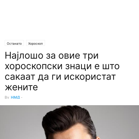
Останато
Хороскоп
Најлошо за овие три
хороскопски знаци е што
сакаат да ги искористат
жените
By
НМД
-