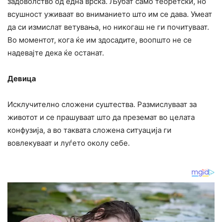
задоволство од една врска. Љубат само теоретски, но
всушност уживаат во вниманието што им се дава. Умеат
да си измислат ветувања, но никогаш не ги почитуваат.
Во моментот, кога ќе им здосадите, воопшто не се
надевајте дека ќе останат.
Девица
Исклучително сложени суштества. Размислуваат за
животот и се прашуваат што да преземат во целата
конфузија, а во таквата сложена ситуација ги
вовлекуваат и луѓето околу себе.