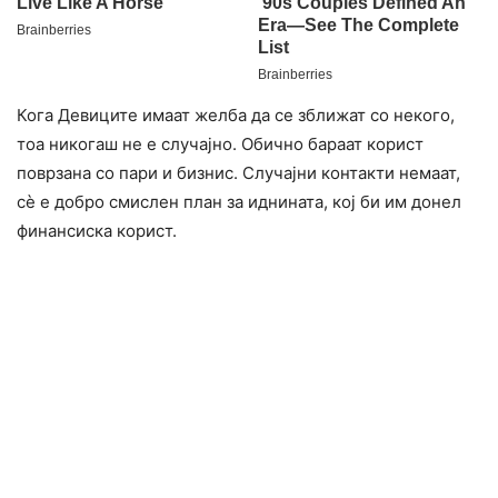
Кога Девиците имаат желба да се зближат со некого,
тоа никогаш не е случајно. Обично бараат корист
поврзана со пари и бизнис. Случајни контакти немаат,
сè е добро смислен план за иднината, кој би им донел
финансиска корист.