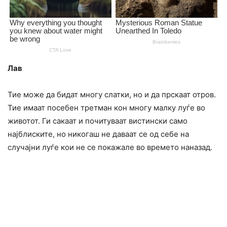
Лав
Тие може да бидат многу слатки, но и да прскаат отров.
Тие имаат посебен третман кон многу малку луѓе во
животот. Ги сакаат и почитуваат вистински само
најблиските, но никогаш не даваат се од себе на
случајни луѓе кои не се покажале во времето наназад.