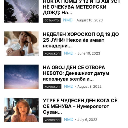
НОЌТА ПОМЕЃУ 12 И 13 АВГУСТ
НÈ ОЧЕКУВА МЕТЕОРСКИ
ДОЖД: На...
NMD
-
August 10, 2023
ОСТАНАТО
НЕДЕЛЕН ХОРОСКОП ОД 19 ДО
25 ЈУНИ: Некои ќе имаат
ненадејни...
NMD
-
June 19, 2023
ХОРОСКОП
НА ОВОЈ ДЕН СЕ ОТВОРА
НЕБОТО: Денешниот датум
исполнува желби и...
NMD
-
August 8, 2022
ХОРОСКОП
УТРЕ Е ЧУДЕСЕН ДЕН КОГА СÈ
СЕ МЕНУВА – Нумерологот
Сузан...
NMD
-
July 6, 2022
ХОРОСКОП