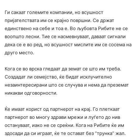
Ги сакаат големите компании, но всушност
пријателствата им се крајно површни. Се држат
единствено на себе и тоа е. Во љубовта Рибите не се
воопшто лесни. Тие се насмевнуваат, даваат сигнали
дека се е во ред, но всушност мислите им се сосема на
друго место.
Кога се во врска гледаат да земат се што им треба.
Создадат ли семејство, ќе бидат исклучително
незаинтересирани што се случува и нема да преземат
никакви одговорности.
Ќе имаат корист од партнерот на крај. Го плеткаат
партнерот во многу здрави мрежи и луѓето до нив
остануваат, иако не се среќни. Кога на Рибите ќе им
здосади да си играат, ќе те остават без “трунка” жал.