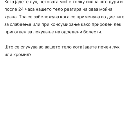
Кога јадете лук, неговата моќ е толку силна што дури и
после 24 часа нашето тело реагира на оваа моќна
храна. Тоа се забележува кога се применува во диетите
за слабеење или при консумирање како природен лек
приготвен за лекување на одредени болести.
Што се случува во вашето тело кога јадете печен лук
или кромид?