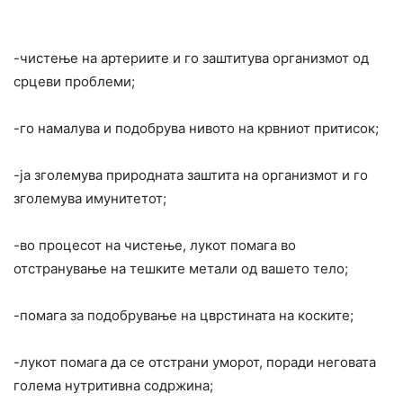
-чистење на артериите и го заштитува организмот од
срцеви проблеми;
-го намалува и подобрува нивото на крвниот притисок;
-ја зголемува природната заштита на организмот и го
зголемува имунитетот;
-во процесот на чистење, лукот помага во
отстранување на тешките метали од вашето тело;
-помага за подобрување на цврстината на коските;
-лукот помага да се отстрани уморот, поради неговата
голема нутритивна содржина;