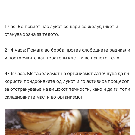
1 час: Во првиот час лукот се вари во желудникот и
станува храна за телото.
2- 4 часа: Помага во борба против слободните радикали
и постоечките канцерогени клетки во нашето тело.
4- 6 часа: Метаболизмот на организмот започнува да ги
користи придобивките од лукот и го активира процесот
за отстранување на вишокот течности, како и да ги топи
складираните масти во организмот.