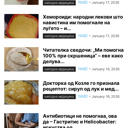
NMD
-
January 17, 2026
НАРОДНА МЕДИЦИНА
Хемороиди: народни лекови што
навистина им помогнале на
луѓето – и...
NMD
-
January 17, 2026
НАРОДНА МЕДИЦИНА
Читателка сведочи: „Ми помогна
100% при скршеница“ – еве како
делува...
NMD
-
January 16, 2026
НАРОДНА МЕДИЦИНА
Докторка од Козле го признала
рецептот: сируп од лук и мед...
NMD
-
January 16, 2026
НАРОДНА МЕДИЦИНА
Антибиотици не помогнаа, ова
да – Гастритис и Helicobacter:
искуства од...