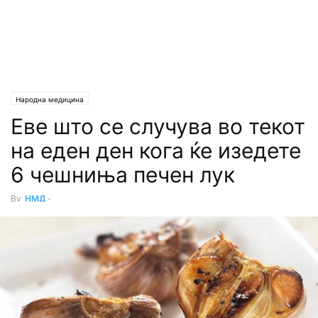
Народна медицина
Еве што се случува во текот
на еден ден кога ќе изедете
6 чешниња печен лук
By
НМД
-