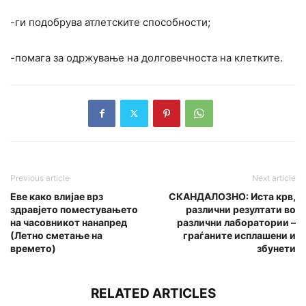
-ги подобрува атлетските способности;
-помага за одржување на долговечноста на клетките.
Previous article
Next article
Еве како влијае врз
СКАНДАЛОЗНО: Иста крв,
здравјето поместувањето
различни резултати во
на часовникот нанапред
различни лаборатории –
(Летно сметање на
граѓаните исплашени и
времето)
збунети
RELATED ARTICLES