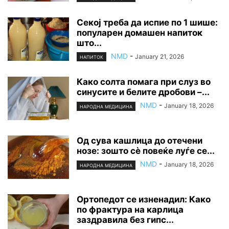
Секој треба да испие по 1 шише:
популарен домашен напиток
што...
NMD
-
January 21, 2026
НАПИТОК
Како солта помага при слуз во
синусите и белите дробови –...
NMD
-
January 18, 2026
НАРОДНА МЕДИЦИНА
Од сува кашлица до отечени
нозе: зошто сè повеќе луѓе се...
NMD
-
January 18, 2026
НАРОДНА МЕДИЦИНА
Ортопедот се изненадил: Како
по фрактура на карлица
заздравила без гипс...