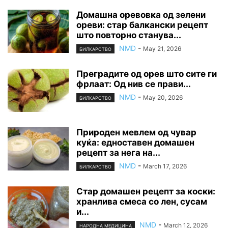
Домашна оревовка од зелени
ореви: стар балкански рецепт
што повторно станува...
NMD
-
May 21, 2026
БИЛКАРСТВО
Преградите од орев што сите ги
фрлаат: Од нив се прави...
NMD
-
May 20, 2026
БИЛКАРСТВО
Природен мевлем од чувар
куќа: едноставен домашен
рецепт за нега на...
NMD
-
March 17, 2026
БИЛКАРСТВО
Стар домашен рецепт за коски:
хранлива смеса со лен, сусам
и...
NMD
-
March 12, 2026
НАРОДНА МЕДИЦИНА