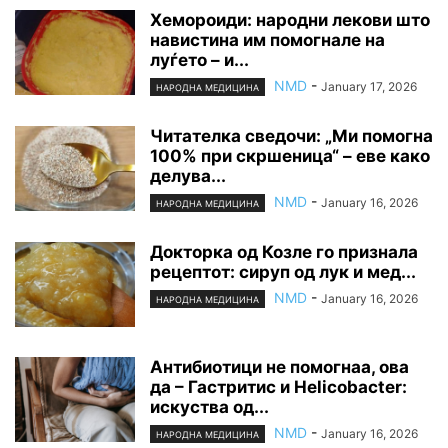
Хемороиди: народни лекови што
навистина им помогнале на
луѓето – и...
NMD
-
January 17, 2026
НАРОДНА МЕДИЦИНА
Читателка сведочи: „Ми помогна
100% при скршеница“ – еве како
делува...
NMD
-
January 16, 2026
НАРОДНА МЕДИЦИНА
Докторка од Козле го признала
рецептот: сируп од лук и мед...
NMD
-
January 16, 2026
НАРОДНА МЕДИЦИНА
Антибиотици не помогнаа, ова
да – Гастритис и Helicobacter:
искуства од...
NMD
-
January 16, 2026
НАРОДНА МЕДИЦИНА