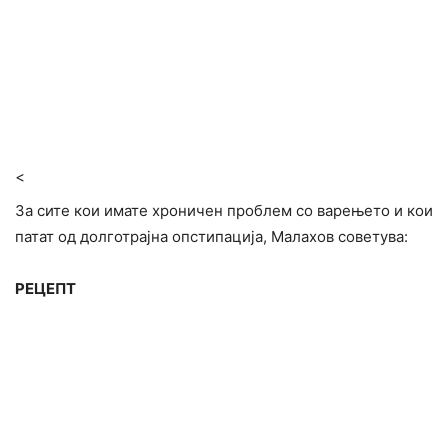
<
За сите кои имате хроничен проблем со варењето и кои
патат од долготрајна опстипација, Малахов советува:
РЕЦЕПТ