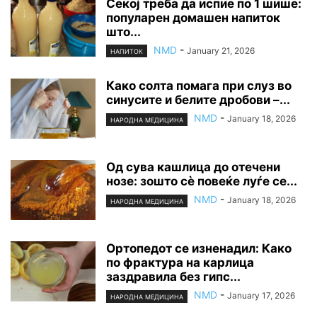
Секој треба да испие по 1 шише:
популарен домашен напиток
што...
NMD
-
January 21, 2026
НАПИТОК
Како солта помага при слуз во
синусите и белите дробови –...
NMD
-
January 18, 2026
НАРОДНА МЕДИЦИНА
Од сува кашлица до отечени
нозе: зошто сè повеќе луѓе се...
NMD
-
January 18, 2026
НАРОДНА МЕДИЦИНА
Ортопедот се изненадил: Како
по фрактура на карлица
заздравила без гипс...
NMD
-
January 17, 2026
НАРОДНА МЕДИЦИНА