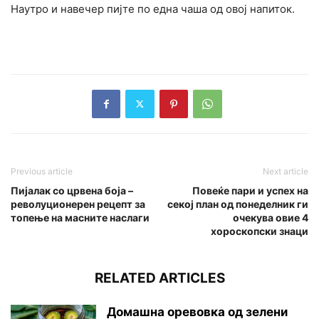
Наутро и навечер пијте по една чаша од овој напиток.
Previous article
Next article
Пијалак со црвена боја –
Повеќе пари и успех на
револуционерен рецепт за
секој план од понеделник ги
топење на масните наслаги
очекува овие 4
хороскопски знаци
RELATED ARTICLES
Домашна оревовка од зелени