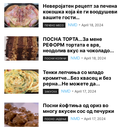
Неверојатен рецепт за печена
кокошка која ќе ги воодушеви
вашите гости…
NMD
-
April 18, 2024
ПЕЧЕНО МЕСО
ПОСНА ТОРТА…За мене
РЕФОРМ тортата е врв,
неодолив вкус на чоколадо...
NMD
-
April 18, 2024
ПОСНИ КОЛАЧИ
Тенки лепчиња со младо
кромитче…Без квасец и без
рерна…Не можете да...
NMD
-
April 17, 2024
ЗАКУСКА
Посни ќофтиња од ориз во
многу вкусен сос од печурки
NMD
-
April 17, 2024
ПОСНО ЈАДЕЊЕ