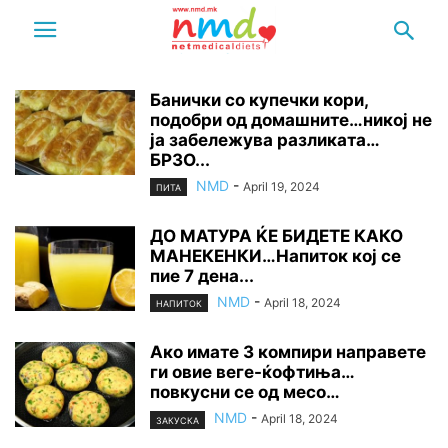
Банички со купечки кори,
подобри од домашните…никој не
ја забележува разликата…
БРЗО...
NMD
-
April 19, 2024
ПИТА
ДО МАТУРА ЌЕ БИДЕТЕ КАКО
МАНЕКЕНКИ…Напиток кој се
пие 7 дена...
NMD
-
April 18, 2024
НАПИТОК
Ако имате 3 компири направете
ги овие веге-ќофтиња…
повкусни се од месо…
NMD
-
April 18, 2024
ЗАКУСКА