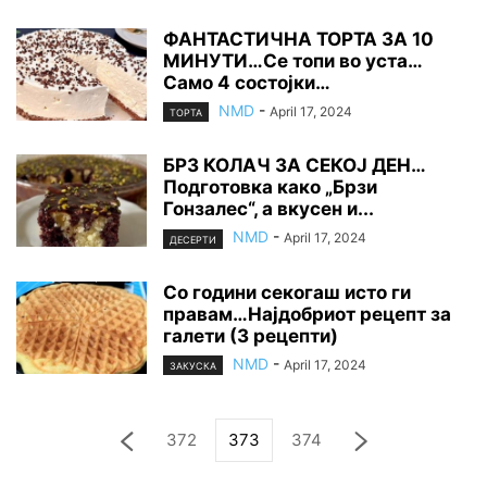
ФАНТАСТИЧНА ТОРТА ЗА 10
МИНУТИ…Се топи во уста…
Само 4 состојки…
NMD
-
April 17, 2024
ТОРТА
БРЗ КОЛАЧ ЗА СЕКОЈ ДЕН…
Подготовка како „Брзи
Гонзалес“, а вкусен и...
NMD
-
April 17, 2024
ДЕСЕРТИ
Со години секогаш исто ги
правам…Најдобриот рецепт за
галети (3 рецепти)
NMD
-
April 17, 2024
ЗАКУСКА
372
373
374