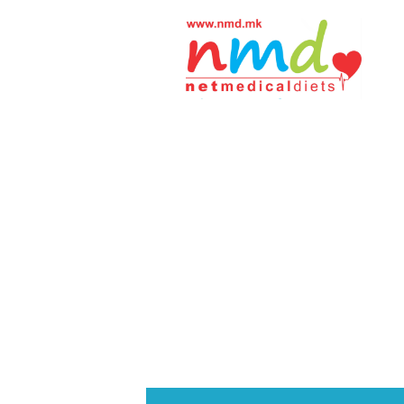
Н
М
Д