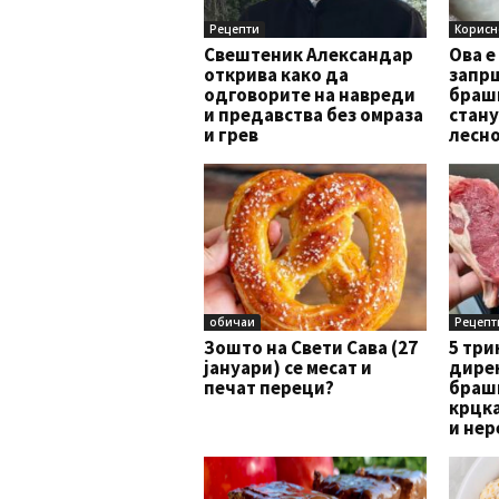
Рецепти
Корисн
Свештеник Александар
Ова е
открива како да
запрш
одговорите на навреди
брашн
и предавства без омраза
стану
и грев
лесно
обичаи
Рецепт
Зошто на Свети Сава (27
5 три
јануари) се месат и
дирек
печат переци?
браш
крцка
и нер