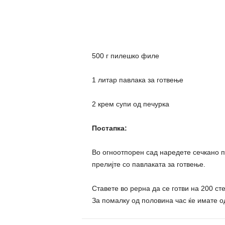
500 г пилешко филе
1 литар павлака за готвење
2 крем супи од печурка
Постапка:
Во огноотпорен сад наредете сечкано п
прелијте со павлаката за готвење.
Ставете во рерна да се готви на 200 с
За помалку од половина час ќе имате о