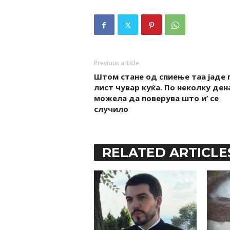
Previous article
Штом стане од спиење таа јаде 
лист чувар куќа. По неколку ден
можела да поверува што и’ се
случило
RELATED ARTICLE