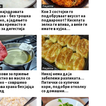
о
Рецепти
 најздравата
Кои 3 состојки го
ка – без трошка
подобруваат вкусот на
о, а јадењето
подварокот? Киселата
ва кремасто и
зелка ги впива, а веќе ги
 за дигестија
имате в кујна…
и
Рецепти
кови за пржење
Никој нема да ја
тно во масло со
забележи разликата…
но – совршено
Питички со купечки
ва храна без јајца
кори, подобри отколку
ед
со домашни…