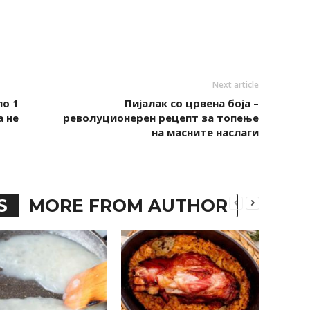
Next article
по 1
Пијалак со црвена боја –
а не
револуционерен рецепт за топење
на масните наслаги
S
MORE FROM AUTHOR