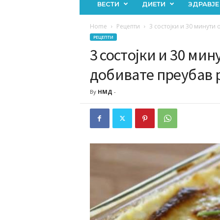
ВЕСТИ
ДИЕТИ
ЗДРАВЈЕ
Home
Рецепти
3 состојки и 30 минути 
РЕЦЕПТИ
3 состојки и 30 мин
добивате преубав р
By
НМД
-