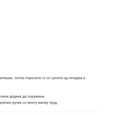
илешко, потоа поросете го со супите од печурка и
тепени додека да порумени.
дличен ручек со многу малку труд.