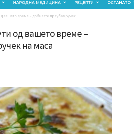
НАРОДНА МЕДИЦИНА
РЕЦЕПТИ
ОСТАНАТО
од вашето време – добивате преубав ручек...
ути од вашето време –
учек на маса