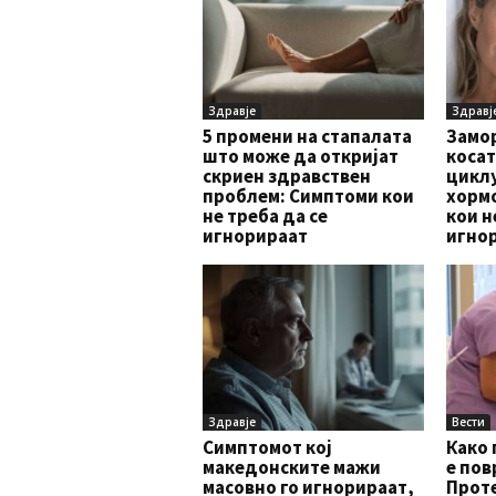
Здравје
Здравј
5 промени на стапалата
Замор
што може да откријат
косат
скриен здравствен
циклу
проблем: Симптоми кои
хорм
не треба да се
кои н
игнорираат
игно
Здравје
Вести
Симптомот кој
Како 
македонските мажи
е пов
масовно го игнорираат,
Проте