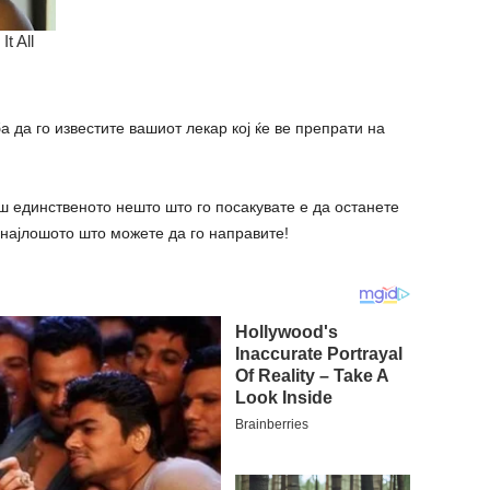
а да го известите вашиот лекар кој ќе ве препрати на
аш единственото нешто што го посакувате е да останете
е најлошото што можете да го направите!