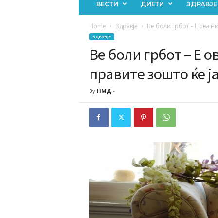
ВЕСТИ
ДИЕТИ
ЗДРАВЈЕ
Home
Здравје
Ве боли грбот – Е ова ни
ЗДРАВЈЕ
Ве боли грбот – Е о
правите зошто ќе ј
By
НМД
-