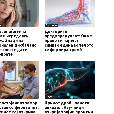
е
Здравје
, опаѓање на
Докторите
а и нередовен
предупредуваат: Ова е
с: Знаци на
првиот и најчест
онален дисбаланс
симптом дека во телото
е смеете да ги
се формира тромб
рирате
Вести
постојаниот замор
Црниот дроб „памети“
рзан со феритинот:
алкохол: Научници
инот кој открива
открија трајни промени