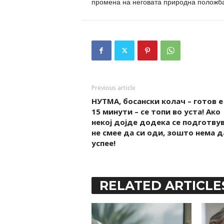
промена на неговата природна положб
Previous article
НУТМА, босански колач – готов е
15 минути – се топи во уста! Ако
некој дојде додека се подготвув
не смее да си оди, зошто нема д
успее!
RELATED ARTICLE