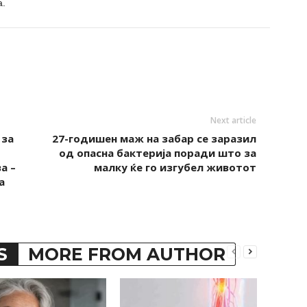
а.
Next article
 за
27-годишен маж на забар се заразил
од опасна бактерија поради што за
а –
малку ќе го изгубел животот
а
S
MORE FROM AUTHOR