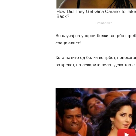
Во случај на упорни болки во грбот треб
специјалист!
Кога патите од болки во грбот, понеког
во кревет, но лекарите велат дека тоа 