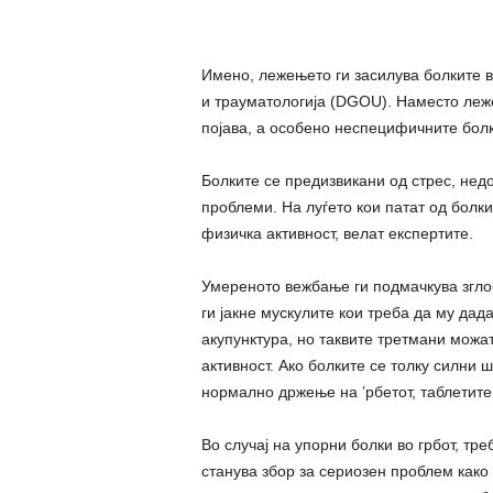
Имено, лежењето ги засилува болките в
и трауматологија (DGOU). Наместо леже
појава, а особено неспецифичните болк
Болките се предизвикани од стрес, нед
проблеми. На луѓето кои патат од болки
физичка активност, велат експертите.
Умереното вежбање ги подмачкува зглоб
ги јакне мускулите кои треба да му да
акупунктура, но таквите третмани можа
активност. Ако болките се толку силни
нормално држење на ’рбетот, таблетит
Во случај на упорни болки во грбот, тре
станува збор за сериозен проблем како