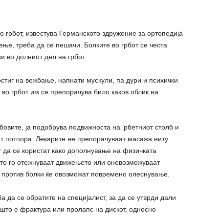
о грбот, известува Германското здружение за ортопедија
ње, треба да се пешачи. Болките во грбот се честа
и во долниот дел на грбот.
остиг на вежбање, напнати мускули, па дури и психички
 во грбот им се препорачува било каков облик на
овите, ја подобрува подвижноста на ’рбетниот столб и
дат потпора. Лекарите не препорачуваат масажа ниту
т да се користат како дополнување на физичката
 што го отежнуваат движењето или оневозможуваат
е против болки ќе овозможат повремено олеснување.
ба да се обратите на специјалист, за да се утврди дали
 што е фрактура или пролапс на дискот, односно