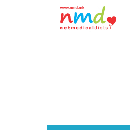
Н
М
Д