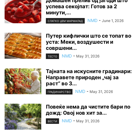
Домашен прелив од јагоди што
успева секојпат: Готов за 2
минути,...
NMD
-
June 1, 2026
СЛАТКО ЏЕМ МАРМАЛАД
Путер кифлички што се топат во
уста: Меки, воздушести и
совршени...
NMD
-
May 31, 2026
ТЕСТО
Тајната на искусните градинари:
Направете природен „чај за
раст“ во 3...
NMD
-
May 31, 2026
ГРАДИНАРСТВО
Повеќе нема да чистите бари по
дожд: Овој нов хит за...
NMD
-
May 31, 2026
ВЕСТИ