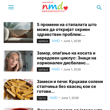
5 промени на стапалата што
може да откријат скриен
здравствен проблем:...
NMD
-
June 1, 2026
ЗДРАВЈЕ
Замор, опаѓање на косата и
нередовен циклус: Знаци на
хормонален дисбаланс...
NMD
-
June 1, 2026
ЗДРАВЈЕ
Замеси и печи: Крцкави солени
стапчиња без квасец кои се
готови...
NMD
-
June 1, 2026
ТЕСТО