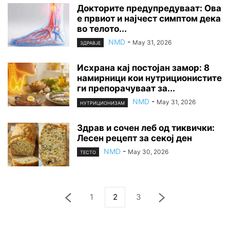
Докторите предупредуваат: Ова
е првиот и најчест симптом дека
во телото...
NMD
-
May 31, 2026
ЗДРАВЈЕ
Исхрана кај постојан замор: 8
намирници кои нутриционистите
ги препорачуваат за...
NMD
-
May 31, 2026
НУТРИЦИОНИЗАМ
Здрав и сочен леб од тиквички:
Лесен рецепт за секој ден
NMD
-
May 30, 2026
ТЕСТО
1
2
3