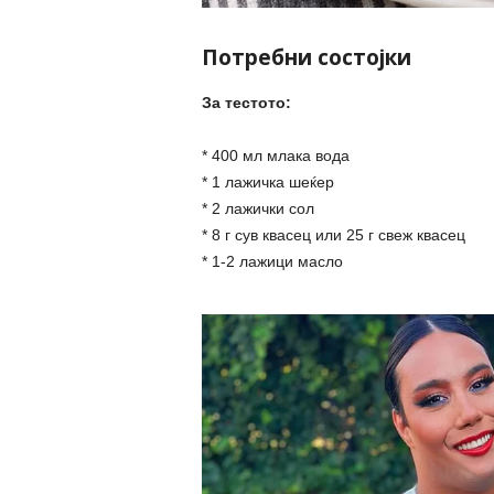
Потребни состојки
За тестото:
* 400 мл млака вода
* 1 лажичка шеќер
* 2 лажички сол
* 8 г сув квасец или 25 г свеж квасец
* 1-2 лажици масло