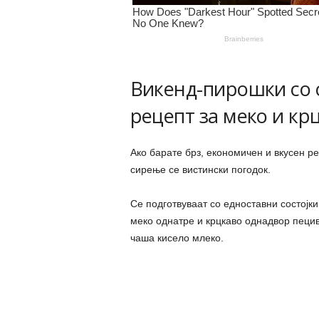
Викенд-пирошки со 
рецепт за меко и к
Ако барате брз, економичен и вкусен р
сирење се вистински погодок.
Се подготвуваат со едноставни состојки
меко однатре и крцкаво однадвор пецив
чаша кисело млеко.