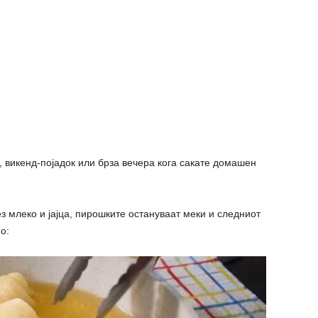
, викенд-појадок или брза вечера кога сакате домашен
з млеко и јајца, пирошките остануваат меки и следниот
о: