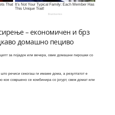
сирење – економичен и брз
рцкаво домашно пециво
ецепт за појадок или вечера, овие домашни пирошки со
 што речиси секогаш ги имаме дома, а резултатот е
о кое совршено се комбинира со јогурт, свеж домат или