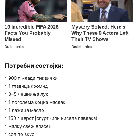
Потребни состојки:
* 900 г млади тиквички
* 1 главица кромид
* 3–5 чешниња лук
* 1 поголема коцка маслак
* 1 лажица масло
* 150 г цврст јогурт (или кисела павлака)
* малку свеж власец
* сол по вкус