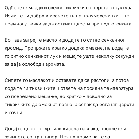
Одберете млади и свежи тиквички со цврста структура.
Измијте ги добро и исечете ги на полумесечинки – не
премногу тенки за да останат цврсти при подготовката.
Во тава загрејте масло и додајте го ситно сечканиот
кромид. Пропржете кратко додека омекне, па додајте
го ситно сечканиот лук и мешајте уште неколку секунди
за да ја ослободи аромата.
Сипете го маслакoт и оставете да се растопи, а потоа
додајте ги тиквичките. Гответе на посилна температура
со повремено мешање, но кратко – доволно за
тиквичките да омекнат лесно, а сепак да останат цврсти
и сочни.
Додајте цврст јогурт или кисела павлака, посолете и
зачинете со црн пипер. Нежно промешајте за