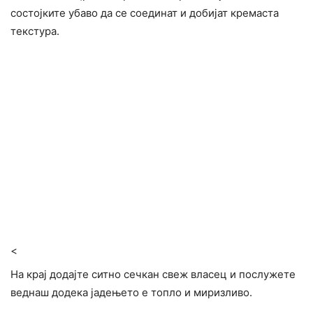
состојките убаво да се соединат и добијат кремаста
текстура.
<
На крај додајте ситно сечкан свеж власец и послужете
веднаш додека јадењето е топло и миризливо.