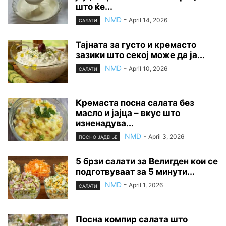
што ќе...
NMD
-
April 14, 2026
САЛАТИ
Тајната за густо и кремасто
зазики што секој може да ја...
NMD
-
April 10, 2026
САЛАТИ
Кремаста посна салата без
масло и јајца – вкус што
изненадува...
NMD
-
April 3, 2026
ПОСНО ЈАДЕЊЕ
5 брзи салати за Велигден кои се
подготвуваат за 5 минути...
NMD
-
April 1, 2026
САЛАТИ
Посна компир салата што