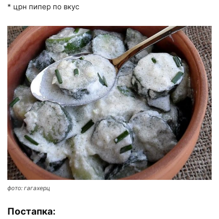
* црн пипер по вкус
фото: гагахерц
Постапка: