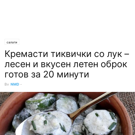
салати
Кремасти тиквички со лук –
лесен и вкусен летен оброк
готов за 20 минути
By
NMD
-