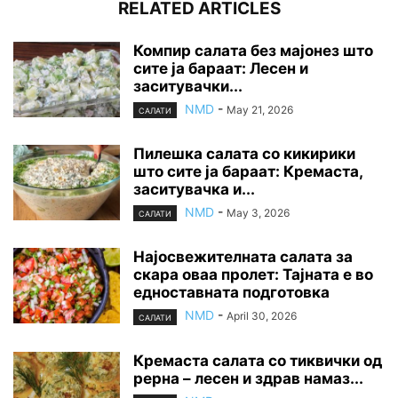
RELATED ARTICLES
Компир салата без мајонез што
сите ја бараат: Лесен и
заситувачки...
NMD
-
May 21, 2026
САЛАТИ
Пилешка салата со кикирики
што сите ја бараат: Кремаста,
заситувачка и...
NMD
-
May 3, 2026
САЛАТИ
Најосвежителната салата за
скара оваа пролет: Тајната е во
едноставната подготовка
NMD
-
April 30, 2026
САЛАТИ
Кремаста салата со тиквички од
рерна – лесен и здрав намаз...