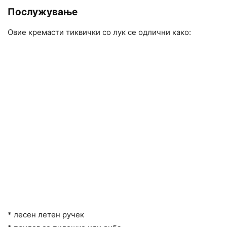
Послужување
Овие кремасти тиквички со лук се одлични како:
* лесен летен ручек