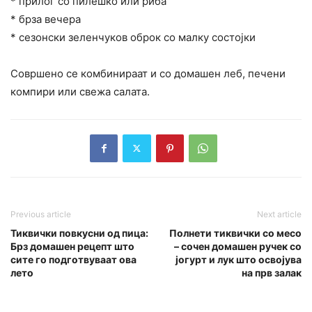
* прилог со пилешко или риба
* брза вечера
* сезонски зеленчуков оброк со малку состојки
Совршено се комбинираат и со домашен леб, печени
компири или свежа салата.
Previous article
Next article
Тиквички повкусни од пица:
Полнети тиквички со месо
Брз домашен рецепт што
– сочен домашен ручек со
сите го подготвуваат ова
јогурт и лук што освојува
лето
на прв залак