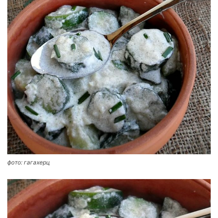
фото: гагахерц