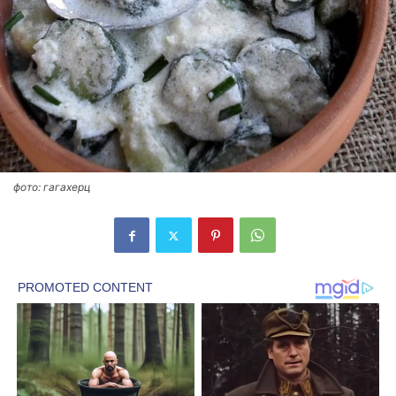
фото: гагахерц