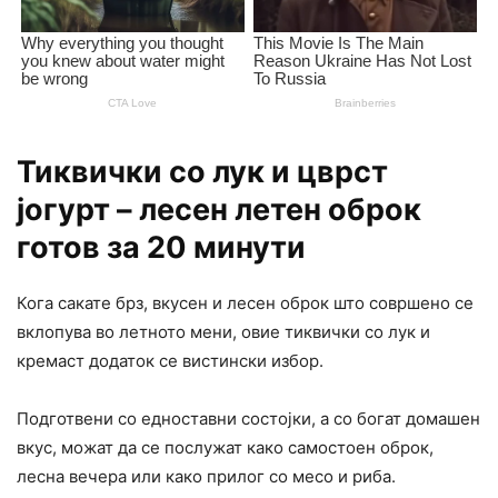
Тиквички со лук и цврст
јогурт – лесен летен оброк
готов за 20 минути
Кога сакате брз, вкусен и лесен оброк што совршено се
вклопува во летното мени, овие тиквички со лук и
кремаст додаток се вистински избор.
Подготвени со едноставни состојки, а со богат домашен
вкус, можат да се послужат како самостоен оброк,
лесна вечера или како прилог со месо и риба.