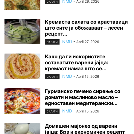
NMD
-
April 29, 2026
САЛАТИ
Кремаста салата со краставици
што сите ја обожаваат – лесен
рецепт...
NMD
-
April 27, 2026
САЛАТИ
Како да ги искористите
останатите варени јајца:
кремаст намаз што се...
NMD
-
April 15, 2026
САЛАТИ
Гурманско печено сирење со
домати и маслиново масло –
едноставен медитерански...
NMD
-
April 15, 2026
САЛАТИ
Домашен мајонез од варени
јајца: Брз и економичен рецепт