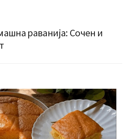
ашна раванија: Сочен и
т