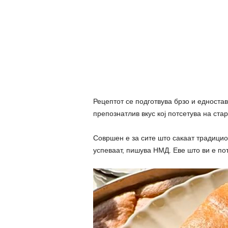
Рецептот се подготвува брзо и едностав
препознатлив вкус кој потсетува на ста
Совршен е за сите што сакаат традицио
успеваат, пишува НМД. Еве што ви е по