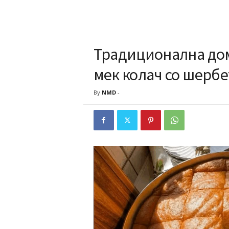
Традиционална дом
мек колач со шербе
By
NMD
-