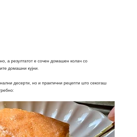
но, а резултатот е сочен домашен колач со
рите домашни кујни.
нални десерти, но и практични рецепти што секогаш
требно: