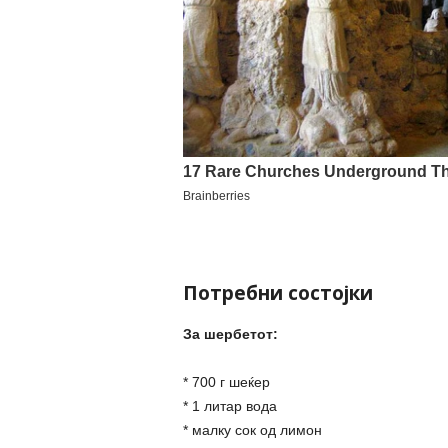
Потребни состојки
За шербетот:
* 700 г шеќер
* 1 литар вода
* малку сок од лимон