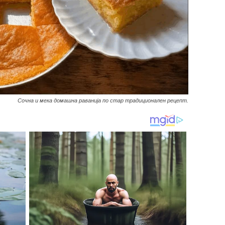
Сочна и мека домашна раванија по стар традиционален рецепт.