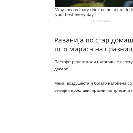
Раванија по стар домаш
што мириса на празниц
Постојат рецепти кои никогаш не излегу
десерт.
Мека, воздушеста и богато натопена со
семејни прослави, празнични трпези и 