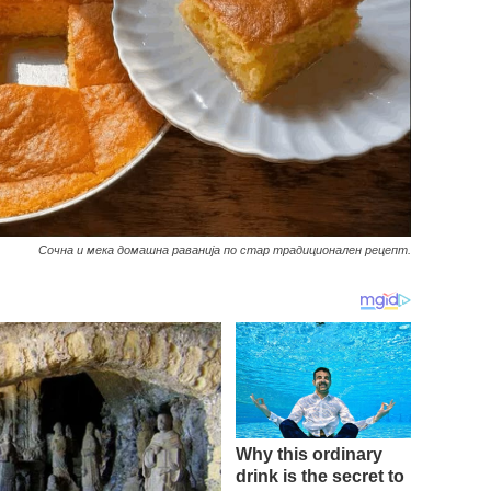
Сочна и мека домашна раванија по стар традиционален рецепт.