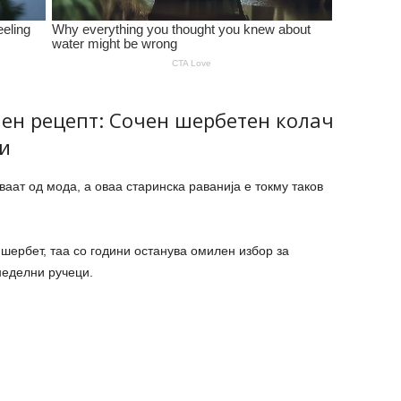
ен рецепт: Сочен шербетен колач
и
ваат од мода, а оваа старинска раванија е токму таков
 шербет, таа со години останува омилен избор за
неделни ручеци.