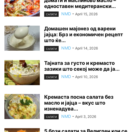
домати и маслиново масло –
едноставен медитерански...
NMD
-
April 15, 2026
САЛАТИ
Домашен мајонез од варени
јајца: Брз и економичен рецепт
што ќе...
NMD
-
April 14, 2026
САЛАТИ
Тајната за густо и кремасто
зазики што секој може да ја...
NMD
-
April 10, 2026
САЛАТИ
Кремаста посна салата без
масло и јајца – вкус што
изненадува...
NMD
-
April 3, 2026
САЛАТИ
5 брзи салати за Велигден кои се