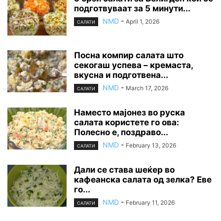
подготвуваат за 5 минути...
NMD
-
April 1, 2026
САЛАТИ
Посна компир салата што
секогаш успева – кремаста,
вкусна и подготвена...
NMD
-
March 17, 2026
САЛАТИ
Наместо мајонез во руска
салата користете го ова:
Полесно е, поздраво...
NMD
-
February 13, 2026
САЛАТИ
Дали се става шеќер во
кафеанска салата од зелка? Еве
го...
NMD
-
February 11, 2026
САЛАТИ