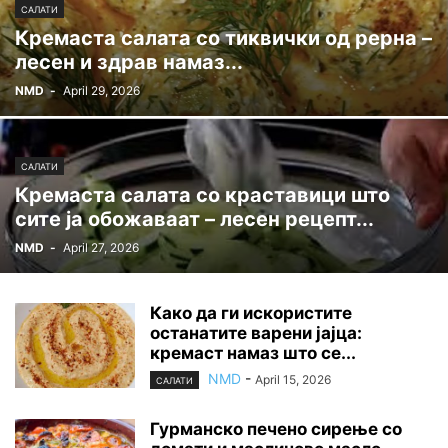
САЛАТИ
Кремаста салата со тиквички од рерна –
лесен и здрав намаз...
NMD
-
April 29, 2026
САЛАТИ
Кремаста салата со краставици што
сите ја обожаваат – лесен рецепт...
NMD
-
April 27, 2026
Како да ги искористите
останатите варени јајца:
кремаст намаз што се...
NMD
-
April 15, 2026
САЛАТИ
Гурманско печено сирење со