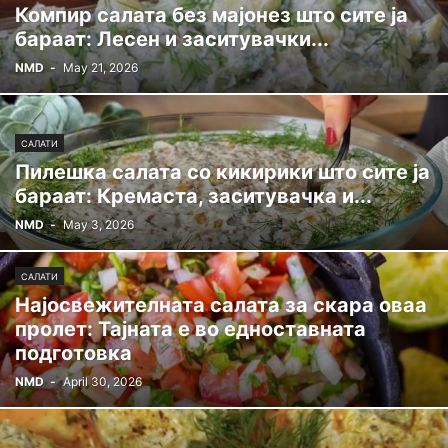
Компир салата без мајонез што сите ја
бараат: Лесен и заситувачки...
NMD
-
May 21, 2026
САЛАТИ
Пилешка салата со кикирики што сите ја
бараат: Кремаста, заситувачка и...
NMD
-
May 3, 2026
САЛАТИ
Најосвежителната салата за скара оваа
пролет: Тајната е во едноставната
подготовка
NMD
-
April 30, 2026