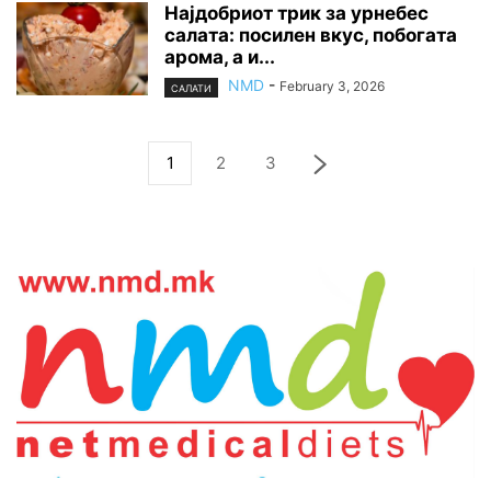
Најдобриот трик за урнебес
салата: посилен вкус, побогата
арома, а и...
NMD
-
February 3, 2026
САЛАТИ
1
2
3