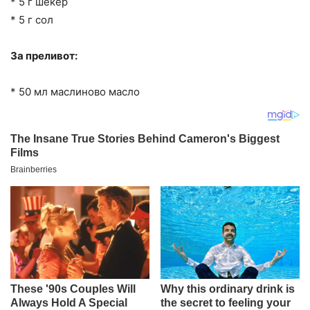
* 5 г шеќер
* 5 г сол
За преливот:
* 50 мл маслиново масло