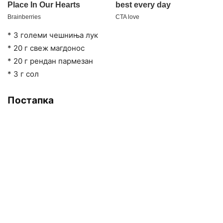
* 3 големи чешниња лук
* 20 г свеж магдонос
* 20 г рендан пармезан
* 3 г сол
Постапка