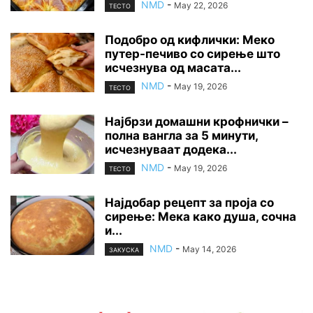
NMD
-
May 22, 2026
ТЕСТО
Подобро од кифлички: Меко
путер-печиво со сирење што
исчезнува од масата...
NMD
-
May 19, 2026
ТЕСТО
Најбрзи домашни крофнички –
полна вангла за 5 минути,
исчезнуваат додека...
NMD
-
May 19, 2026
ТЕСТО
Најдобар рецепт за проја со
сирење: Мека како душа, сочна
и...
NMD
-
May 14, 2026
ЗАКУСКА