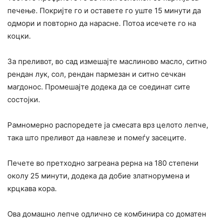
печење. Покријте го и оставете го уште 15 минути да
одмори и повторно да нарасне. Потоа исечете го на
коцки.
За преливот, во сад измешајте маслиново масло, ситно
рендан лук, сол, рендан пармезан и ситно сечкан
магдонос. Промешајте додека да се соединат сите
состојки.
Рамномерно распоредете ја смесата врз целото лепче,
така што преливот да навлезе и помеѓу засеците.
Печете во претходно загреана рерна на 180 степени
околу 25 минути, додека да добие златнорумена и
крцкава кора.
Ова домашно лепче одлично се комбинира со доматен