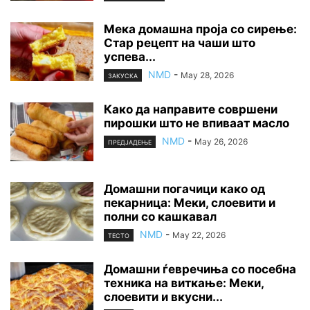
Мека домашна проја со сирење:
Стар рецепт на чаши што
успева...
NMD
-
May 28, 2026
ЗАКУСКА
Како да направите совршени
пирошки што не впиваат масло
NMD
-
May 26, 2026
ПРЕДЈАДЕЊЕ
Домашни погачици како од
пекарница: Меки, слоевити и
полни со кашкавал
NMD
-
May 22, 2026
ТЕСТО
Домашни ѓевречиња со посебна
техника на виткање: Меки,
слоевити и вкусни...