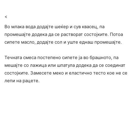
<
Во млака вода додајте шеќер и сув квасец, па
промешајте додека да се растворат состојките. Потоа
сипете масло, додајте сол и уште еднаш промешајте.
Течната смеса постепено сипете ја во брашното, па
мешајте со лажица или шпатула додека да се соединат
состојките. Замесете меко и еластично тесто кое не се
лепи на рацете.