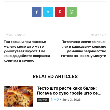
Previous article
Next article
Три грешки при пржење
Потпечено лепче со печен
мелено месо што му го
лук и кашкавал – крцкаво
уништуваат вкусот: Еве
домашно задоволство
како да добиете совршена
готово за неколку минути
коричка и сочност
RELATED ARTICLES
Тесто што расте како балон:
Погача со суво грозје што се...
NMD
-
June 3, 2026
ПОГАЧА