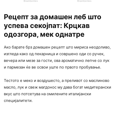
Рецепт за домашен леб што
успева секојпат: Крцкав
одозгора, мек однатре
Ако барате брз домашен рецепт што мириса неодоливо,
изгледа како од пекарница и совршено оди со ручек,
вечера или мезе за гости, ова ароматично лепче со лук
и пармезан ќе ве освои уште по првото пробување.
Тестото е меко и воздушесто, а преливот со маслиново
масло, лук и свеж магдонос му дава богат медитерански
вкус што потсетува на омилените италијански
специјалитети.