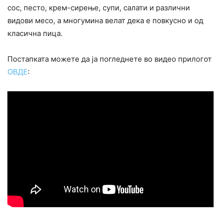
сос, песто, крем-сирење, супи, салати и различни
видови месо, а многумина велат дека е повкусно и од
класична пица.
Постапката можете да ја погледнете во видео прилогот
ОВДЕ
: