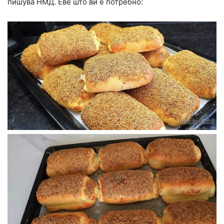
пишува НМД. Еве што ви е потребно: