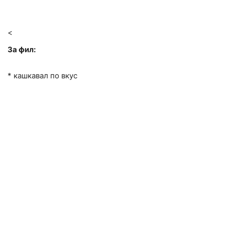
<
За фил:
* кашкавал по вкус