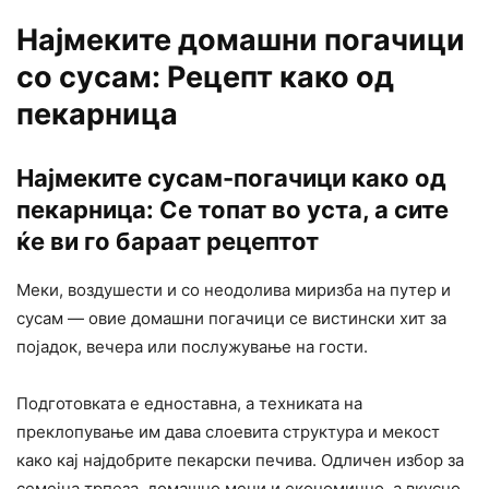
Најмеките домашни погачици
со сусам: Рецепт како од
пекарница
Најмеките сусам-погачици како од
пекарница: Се топат во уста, а сите
ќе ви го бараат рецептот
Меки, воздушести и со неодолива миризба на путер и
сусам — овие домашни погачици се вистински хит за
појадок, вечера или послужување на гости.
Подготовката е едноставна, а техниката на
преклопување им дава слоевита структура и мекост
како кај најдобрите пекарски печива. Одличен избор за
семејна трпеза, домашно мени и економично, а вкусно