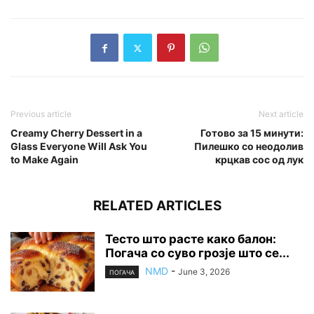
Previous article
Next article
Creamy Cherry Dessert in a
Готово за 15 минути:
Glass Everyone Will Ask You
Пилешко со неодолив
to Make Again
крцкав сос од лук
RELATED ARTICLES
Тесто што расте како балон:
Погача со суво грозје што се...
NMD
-
June 3, 2026
ПОГАЧА