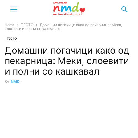
Home
ТЕСТО
Домашни погачици како од пекарница: Меки,
слоевити и полни со кашкавал
ТЕСТО
Домашни погачици како од
пекарница: Меки, слоевити
и полни со кашкавал
By
NMD
-