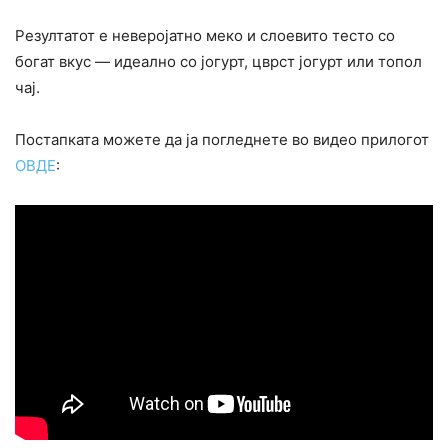
Резултатот е неверојатно меко и слоевито тесто со
богат вкус — идеално со јогурт, цврст јогурт или топол
чај.
Постапката можете да ја погледнете во видео прилогот
ОВДЕ
: