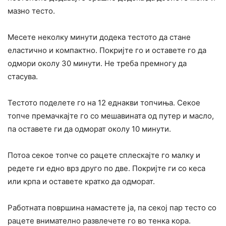
мазно тесто.
Месете неколку минути додека тестото да стане
еластично и компактно. Покријте го и оставете го да
одмори околу 30 минути. Не треба премногу да
стасува.
Тестото поделете го на 12 еднакви топчиња. Секое
топче премачкајте го со мешавината од путер и масло,
па оставете ги да одморат околу 10 минути.
Потоа секое топче со рацете сплескајте го малку и
редете ги едно врз друго по две. Покријте ги со кеса
или крпа и оставете кратко да одморат.
Работната површина намастете ја, па секој пар тесто со
рацете внимателно развлечете го во тенка кора.