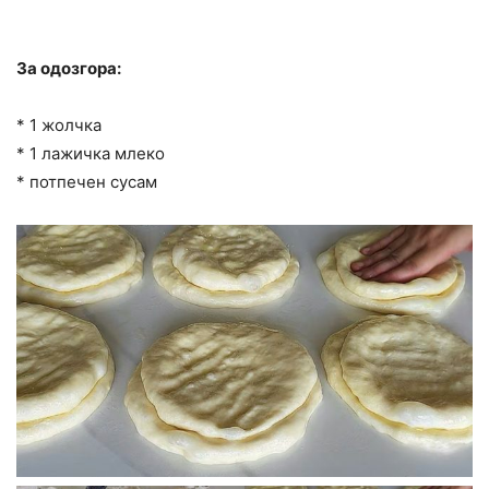
За одозгора:
* 1 жолчка
* 1 лажичка млеко
* потпечен сусам