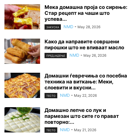
Мека домашна проја со сирење:
Стар рецепт на чаши што
успева...
NMD
-
May 28, 2026
ЗАКУСКА
Како да направите совршени
пирошки што не впиваат масло
NMD
-
May 26, 2026
ПРЕДЈАДЕЊЕ
Домашни ѓевречиња со посебна
техника на виткање: Меки,
слоевити и вкусни...
NMD
-
May 22, 2026
ТЕСТО
Домашно лепче со лук и
пармезан што сите го прават
повторно:...
NMD
-
May 21, 2026
ТЕСТО