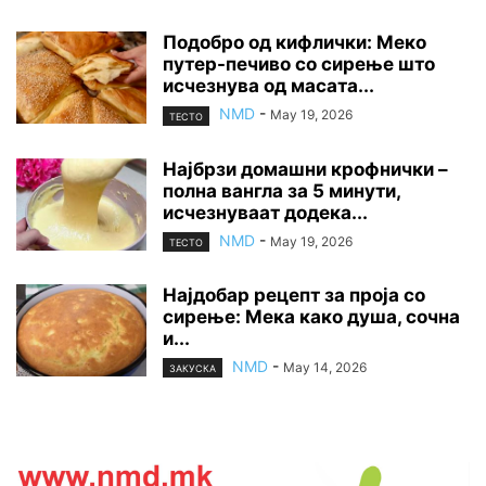
Подобро од кифлички: Меко
путер-печиво со сирење што
исчезнува од масата...
NMD
-
May 19, 2026
ТЕСТО
Најбрзи домашни крофнички –
полна вангла за 5 минути,
исчезнуваат додека...
NMD
-
May 19, 2026
ТЕСТО
Најдобар рецепт за проја со
сирење: Мека како душа, сочна
и...
NMD
-
May 14, 2026
ЗАКУСКА