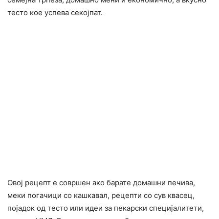
тесто кое успева секојпат.
Овој рецепт е совршен ако барате домашни печива,
меки погачици со кашкавал, рецепти со сув квасец,
појадок од тесто или идеи за пекарски специјалитети,