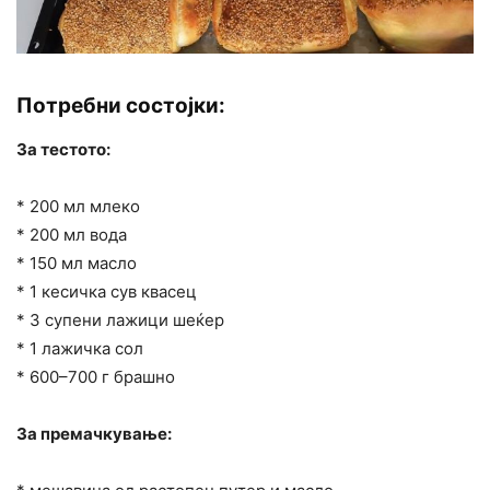
Потребни состојки:
За тестото:
* 200 мл млеко
* 200 мл вода
* 150 мл масло
* 1 кесичка сув квасец
* 3 супени лажици шеќер
* 1 лажичка сол
* 600–700 г брашно
За премачкување: