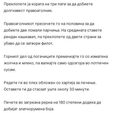
Преклопете ја кората на три пати за да добиете
долгнавест правоаголник.
Правоаголникот пресечете го на половина за да
добиете две помали парчиња. На средината ставете
рендан кашкавал, па преклопете од двете страни за
убаво да се затвори филот.
Горниот дел од погачиците премачкајте го со изматена
жолчка и млеко, па валкајте само одозгора во потпечен
сусам.
Редете ги во плех обложен со хартија за печење.
Оставете ги да стасаат уште околу 30 минути.
Печете во загреана рерна на 180 степени додека да
добијат златнорумена боја.