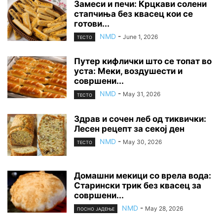
Замеси и печи: Крцкави солени
стапчиња без квасец кои се
готови...
NMD
-
June 1, 2026
ТЕСТО
Путер кифлички што се топат во
уста: Меки, воздушести и
совршени...
NMD
-
May 31, 2026
ТЕСТО
Здрав и сочен леб од тиквички:
Лесен рецепт за секој ден
NMD
-
May 30, 2026
ТЕСТО
Домашни мекици со врела вода:
Старински трик без квасец за
совршени...
NMD
-
May 28, 2026
ПОСНО ЈАДЕЊЕ