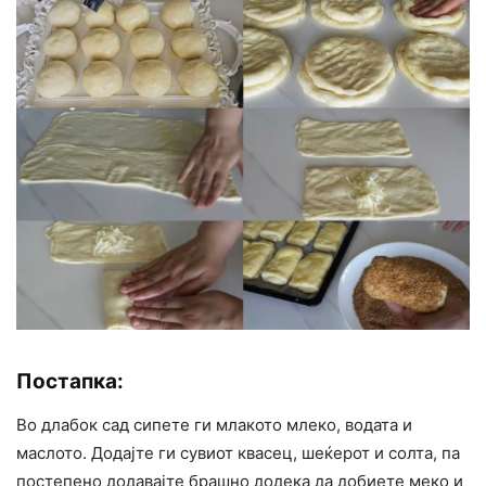
Постапка:
Во длабок сад сипете ги млакото млеко, водата и
маслото. Додајте ги сувиот квасец, шеќерот и солта, па
постепено додавајте брашно додека да добиете меко и