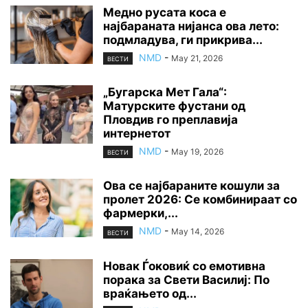
Медно русата коса е
најбараната нијанса ова лето:
подмладува, ги прикрива...
NMD
-
May 21, 2026
ВЕСТИ
„Бугарска Мет Гала“:
Матурските фустани од
Пловдив го преплавија
интернетот
NMD
-
May 19, 2026
ВЕСТИ
Ова се најбараните кошули за
пролет 2026: Се комбинираат со
фармерки,...
NMD
-
May 14, 2026
ВЕСТИ
Новак Ѓоковиќ со емотивна
порака за Свети Василиј: По
враќањето од...