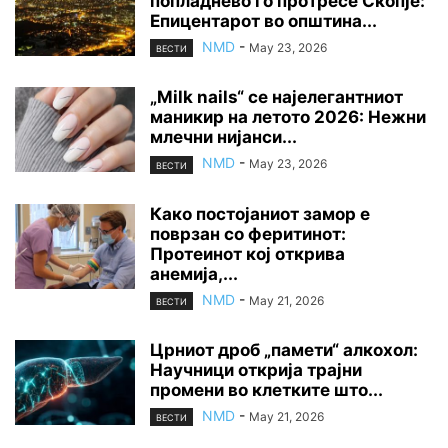
попладнево го протресе Скопје:
Епицентарот во општина...
NMD
-
May 23, 2026
ВЕСТИ
„Milk nails“ се најелегантниот
маникир на летото 2026: Нежни
млечни нијанси...
NMD
-
May 23, 2026
ВЕСТИ
Како постојаниот замор е
поврзан со феритинот:
Протеинот кој открива
анемија,...
NMD
-
May 21, 2026
ВЕСТИ
Црниот дроб „памети“ алкохол:
Научници открија трајни
промени во клетките што...
NMD
-
May 21, 2026
ВЕСТИ