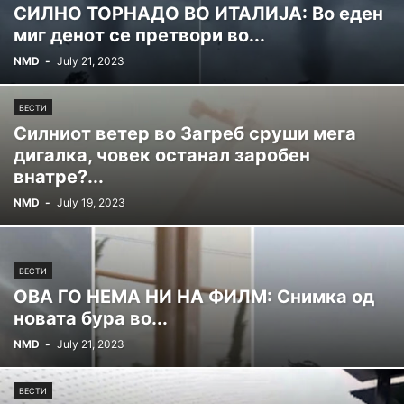
СИЛНО ТОРНАДО ВО ИТАЛИЈА: Во еден
миг денот се претвори во...
NMD
-
July 21, 2023
ВЕСТИ
Силниот ветер во Загреб сруши мега
дигалка, човек останал заробен
внатре?...
NMD
-
July 19, 2023
ВЕСТИ
ОВА ГО НЕМА НИ НА ФИЛМ: Снимка од
новата бура во...
NMD
-
July 21, 2023
ВЕСТИ