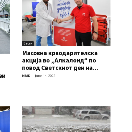
Вести
Масовна крводарителска
акција во „Алкалоид“ по
повод Светскиот ден на...
ви
NMD
-
June 14, 2022