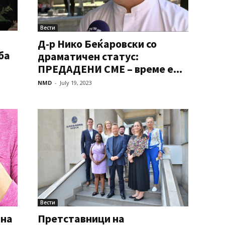
Вести
Д-р Нико Беќаровски со
ба
драматичен статус:
ПРЕДАДЕНИ СМЕ – време е...
NMD
-
July 19, 2023
Вести
 на
Претставници на