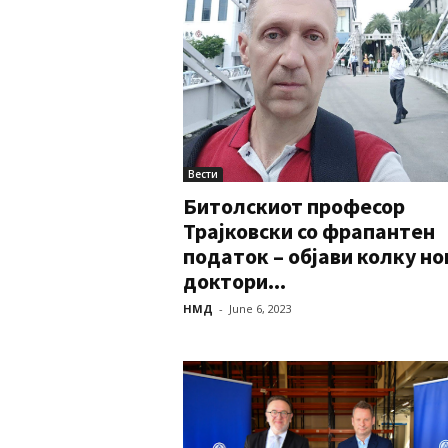
Вести
Битолскиот професор
Трајковски со фрапантен
податок – објави колку но
доктори...
НМД
-
June 6, 2023