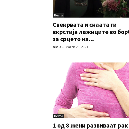
Вести
Свекрвата и снаата ги
вкрстија лажиците во бор
за срцето на...
NMD
-
March 23, 2021
Вести
1 од 8 жени развиваат рак