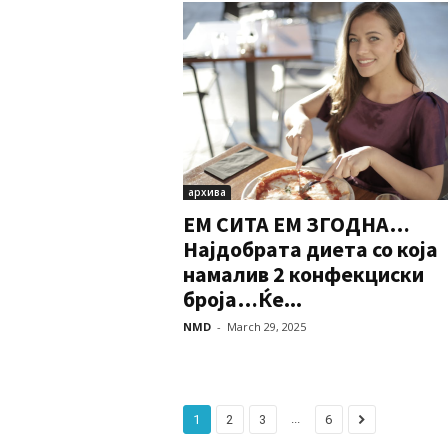
архива
ЕМ СИТА ЕМ ЗГОДНА…
Најдобрата диета со која
намалив 2 конфекциски
броја…Ќе...
NMD
-
March 29, 2025
...
1
2
3
6