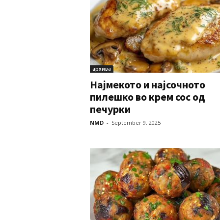
архива
Најмекото и најсочното
пилешко во крем сос од
печурки
NMD
-
September 9, 2025