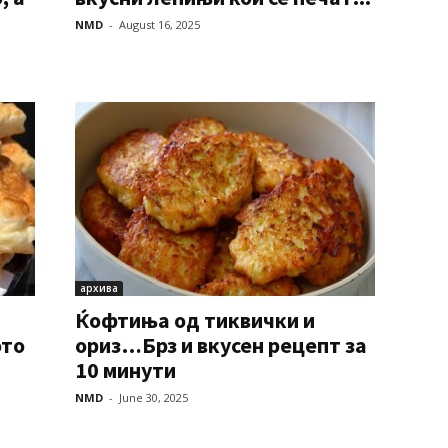
NMD
-
August 16, 2025
архива
Ќофтиња од тиквички и
ото
ориз…Брз и вкусен рецепт за
10 минути
NMD
-
June 30, 2025