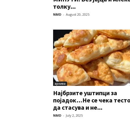
толку...
NMD
-
August 20, 2025
архива
Најбрзите уштипци за
појадок…Не се чека тест
да стасува и не...
NMD
-
July 2, 2025