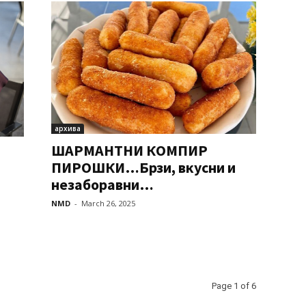
архива
ШАРМАНТНИ КОМПИР
ПИРОШКИ…Брзи, вкусни и
незаборавни…
NMD
-
March 26, 2025
Page 1 of 6