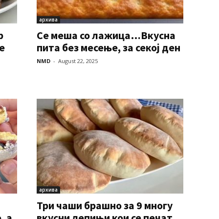
архива
р
Се меша со лажица…Вкусна
е
пита без месење, за секој ден
NMD
-
August 22, 2025
архива
Три чаши брашно за 9 многу
, а
вкусни лепињи кои се печат...