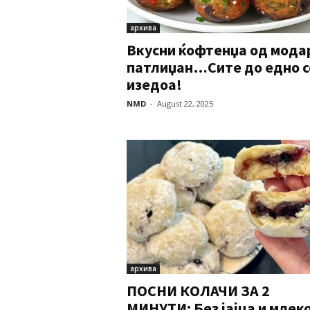
архива
Вкусни ќофтенџа од мода
патлиџан…Сите до едно с
изедоа!
NMD
-
August 22, 2025
архива
ПОСНИ КОЛАЧИ ЗА 2
МИНУТИ: Без јајца и млеко