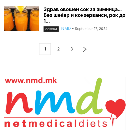
Здрав овошен сок за зимница…
Без шеќер и конзерванси, рок до
1...
NMD
-
September 27, 2024
СОКОВИ
1
2
3