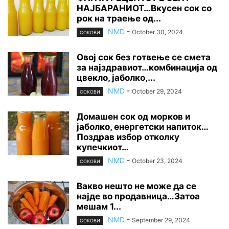
НАЈБАРАНИОТ…Вкусен сок со
рок на траење од...
NMD
-
October 30, 2024
СОКОВИ
Овој сок без готвење се смета
за најздравиот…комбинација од
цвекло, јаболко,...
NMD
-
October 29, 2024
СОКОВИ
Домашен сок од морков и
јаболко, енергетски напиток…
Поздрав избор отколку
купечкиот…
NMD
-
October 23, 2024
СОКОВИ
Вакво нешто не може да се
најде во продавница…Затоа
мешам 1...
NMD
-
September 29, 2024
СОКОВИ