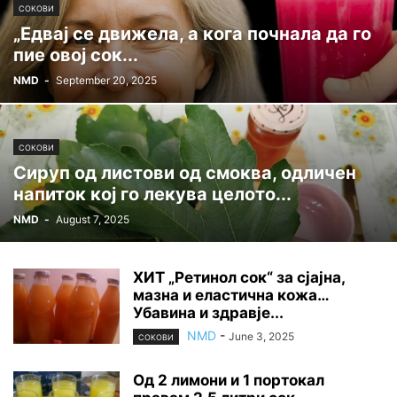
СОКОВИ
„Едвај се движела, а кога почнала да го
пие овој сок...
NMD
-
September 20, 2025
СОКОВИ
Сируп од листови од смоква, одличен
напиток кој го лекува целото...
NMD
-
August 7, 2025
ХИТ „Ретинол сок“ за сјајна,
мазна и еластична кожа…
Убавина и здравје...
NMD
-
June 3, 2025
СОКОВИ
Од 2 лимони и 1 портокал