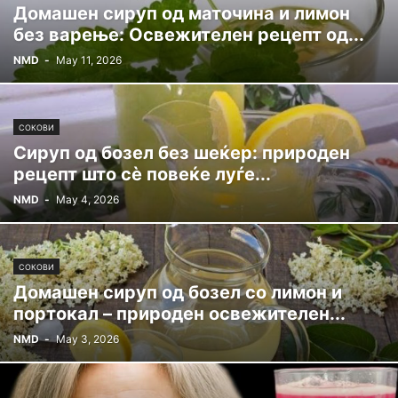
Домашен сируп од маточина и лимон
без варење: Освежителен рецепт од...
NMD
-
May 11, 2026
СОКОВИ
Сируп од бозел без шеќер: природен
рецепт што сè повеќе луѓе...
NMD
-
May 4, 2026
СОКОВИ
Домашен сируп од бозел со лимон и
портокал – природен освежителен...
NMD
-
May 3, 2026