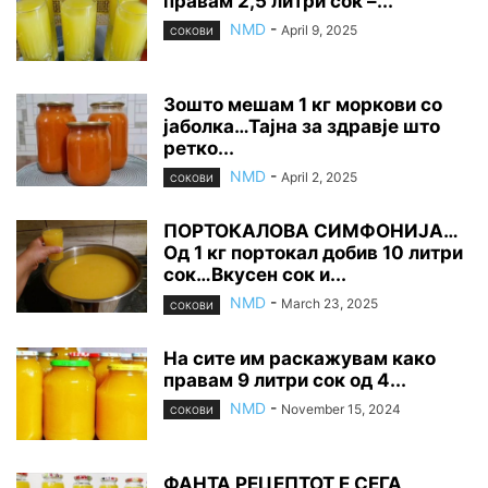
правам 2,5 литри сок –...
NMD
-
April 9, 2025
СОКОВИ
Зошто мешам 1 кг моркови со
јаболка…Тајна за здравје што
ретко...
NMD
-
April 2, 2025
СОКОВИ
ПОРТОКАЛОВА СИМФОНИЈА…
Од 1 кг портокал добив 10 литри
сок…Вкусен сок и...
NMD
-
March 23, 2025
СОКОВИ
На сите им раскажувам како
правам 9 литри сок од 4...
NMD
-
November 15, 2024
СОКОВИ
ФАНТА РЕЦЕПТОТ Е СЕГА