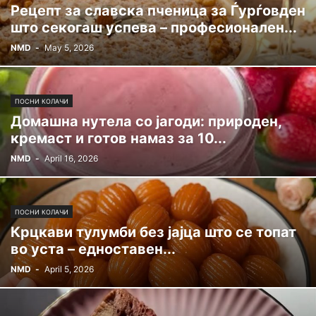
Рецепт за славска пченица за Ѓурѓовден
што секогаш успева – професионален...
NMD
-
May 5, 2026
ПОСНИ КОЛАЧИ
Домашна нутела со јагоди: природен,
кремаст и готов намаз за 10...
NMD
-
April 16, 2026
ПОСНИ КОЛАЧИ
Крцкави тулумби без јајца што се топат
во уста – едноставен...
NMD
-
April 5, 2026