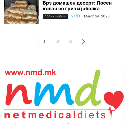
Брз домашен десерт: Посен
колач со гриз и јаболка
NMD
-
March 24, 2026
ПОСНИ КОЛАЧИ
1
2
3