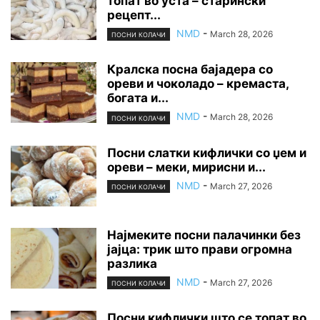
топат во уста – старински
рецепт...
NMD
-
March 28, 2026
ПОСНИ КОЛАЧИ
Кралска посна бајадера со
ореви и чоколадо – кремаста,
богата и...
NMD
-
March 28, 2026
ПОСНИ КОЛАЧИ
Посни слатки кифлички со џем и
ореви – меки, мирисни и...
NMD
-
March 27, 2026
ПОСНИ КОЛАЧИ
Најмеките посни палачинки без
јајца: трик што прави огромна
разлика
NMD
-
March 27, 2026
ПОСНИ КОЛАЧИ
Посни кифлички што се топат во