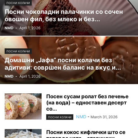
ПОСНИ КОЛАЧИ
Посни чоколадни палачинки со сочен
овошен фил, без млеко и без...
NMD
-
April 1, 2026
ПОСНИ КОЛАЧИ
Домашни „Јафа“ посни колачи без
адитиви: совршен баланс на вкус и...
NMD
-
April 1, 2026
Посен сусам ролат без печење
(на вода) – едноставен десерт
со...
NMD
-
March 31, 2026
ПОСНИ КОЛАЧИ
Посни кокос кифлички што се