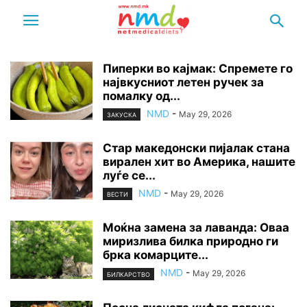
Пиперки во кајмак: Спремете го
највкусниот летен ручек за
помалку од...
NMD
-
May 29, 2026
ЗАКУСКА
Стар македонски пијалак стана
вирален хит во Америка, нашите
луѓе се...
NMD
-
May 29, 2026
ВЕСТИ
Моќна замена за лаванда: Оваа
миризлива билка природно ги
брка комарците...
NMD
-
May 29, 2026
БИЛКАРСТВО