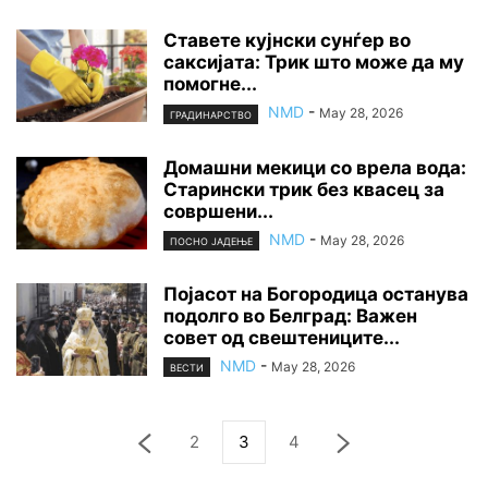
Ставете кујнски сунѓер во
саксијата: Трик што може да му
помогне...
NMD
-
May 28, 2026
ГРАДИНАРСТВО
Домашни мекици со врела вода:
Старински трик без квасец за
совршени...
NMD
-
May 28, 2026
ПОСНО ЈАДЕЊЕ
Појасот на Богородица останува
подолго во Белград: Важен
совет од свештениците...
NMD
-
May 28, 2026
ВЕСТИ
2
3
4