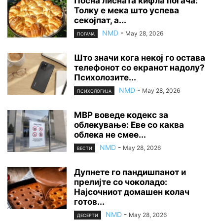
Посна лисната кифла погача:
Толку е мека што успева
секојпат, а...
NMD
-
May 28, 2026
ПОГАЧА
Што значи кога некој го остава
телефонот со екранот надолу?
Психолозите...
NMD
-
May 28, 2026
ПСИХОЛОГИЈА
МВР воведе кодекс за
облекување: Еве со каква
облека не смее...
NMD
-
May 28, 2026
ВЕСТИ
Дупнете го пандишпанот и
прелијте со чоколадо:
Најсочниот домашен колач
готов...
NMD
-
May 28, 2026
ДЕСЕРТИ