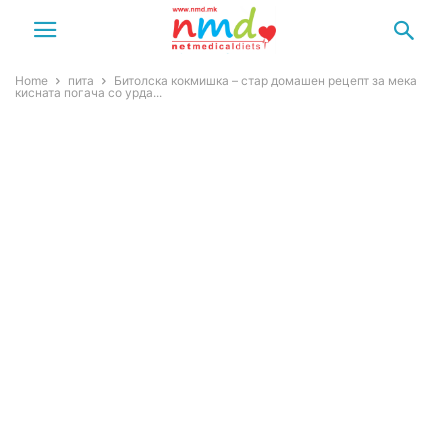
Home
пита
Битолска кокмишка – стар домашен рецепт за мека
кисната погача со урда...