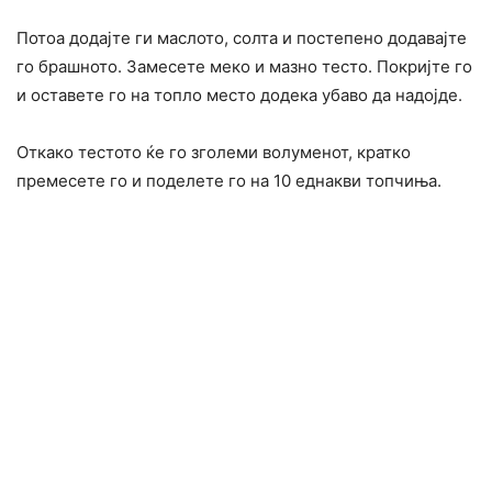
Потоа додајте ги маслото, солта и постепено додавајте
го брашното. Замесете меко и мазно тесто. Покријте го
и оставете го на топло место додека убаво да надојде.
Откако тестото ќе го зголеми волуменот, кратко
премесете го и поделете го на 10 еднакви топчиња.