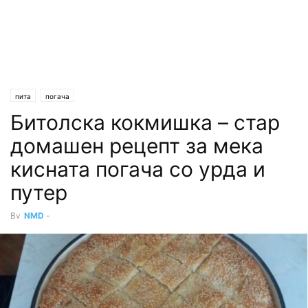
пита
погача
Битолска кокмишка – стар
домашен рецепт за мека
кисната погача со урда и
путер
By
NMD
-