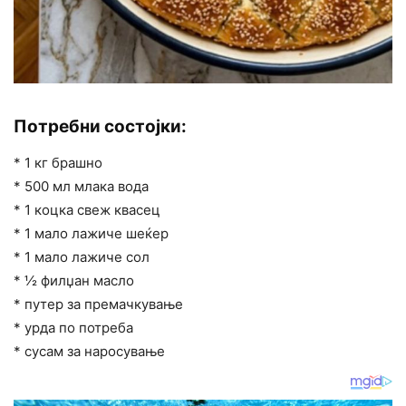
Потребни состојки:
* 1 кг брашно
* 500 мл млака вода
* 1 коцка свеж квасец
* 1 мало лажиче шеќер
* 1 мало лажиче сол
* ½ филџан масло
* путер за премачкување
* урда по потреба
* сусам за наросување