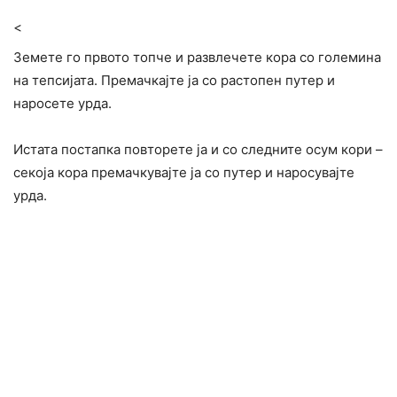
<
Земете го првото топче и развлечете кора со големина
на тепсијата. Премачкајте ја со растопен путер и
наросете урда.
Истата постапка повторете ја и со следните осум кори –
секоја кора премачкувајте ја со путер и наросувајте
урда.