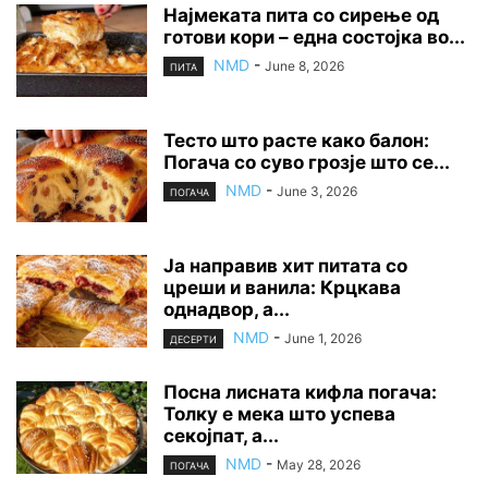
Најмеката пита со сирење од
готови кори – една состојка во...
NMD
-
June 8, 2026
ПИТА
Тесто што расте како балон:
Погача со суво грозје што се...
NMD
-
June 3, 2026
ПОГАЧА
Ја направив хит питата со
цреши и ванила: Крцкава
однадвор, а...
NMD
-
June 1, 2026
ДЕСЕРТИ
Посна лисната кифла погача:
Толку е мека што успева
секојпат, а...
NMD
-
May 28, 2026
ПОГАЧА