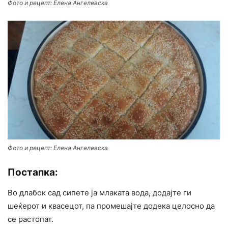
Фото и рецепт: Елена Ангелевска
Фото и рецепт: Елена Ангелевска
Постапка:
Во длабок сад сипете ја млаката вода, додајте ги
шеќерот и квасецот, па промешајте додека целосно да
се растопат.