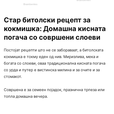
Стар битолски рецепт за
кокмишка: Домашна кисната
погача со совршени слоеви
Постојат рецепти што не се забораваат, а битолската
кокмишка е токму еден од нив. Миризлива, мека и
богата со слоеви, оваа традиционална кисната погача
со урда и путер е вистинска милина и за очите и за
стомакот.
Совршена е за семеен појадок, празнична трпеза или
топла домашна вечера.