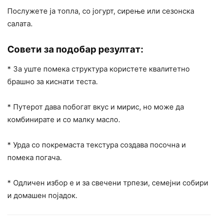
Послужете ја топла, со јогурт, сирење или сезонска
салата.
Совети за подобар резултат:
* За уште помека структура користете квалитетно
брашно за киснати теста.
* Путерот дава побогат вкус и мирис, но може да
комбинирате и со малку масло.
* Урда со покремаста текстура создава посочна и
помека погача.
* Одличен избор е и за свечени трпези, семејни собири
и домашен појадок.