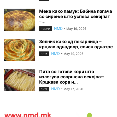
Мека како памук: Бабина погача
со сирење што успева секојпат
–...
NMD
-
May 19, 2026
ПОГАЧА
Зелник како од пекарница –
крцкав однадвор, сочен однатре
NMD
-
May 19, 2026
ПИТА
Пита со готови кори што
излегува совршена секојпат:
Крцкава кора и...
NMD
-
May 17, 2026
ПИТА