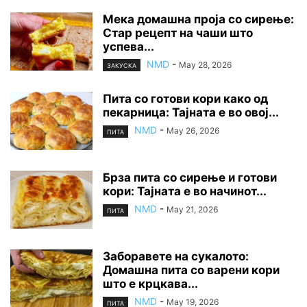
Мека домашна проја со сирење:
Стар рецепт на чаши што
успева...
NMD
-
May 28, 2026
ЗАКУСКА
Пита со готови кори како од
пекарница: Тајната е во овој...
NMD
-
May 26, 2026
ПИТА
Брза пита со сирење и готови
кори: Тајната е во начинот...
NMD
-
May 21, 2026
ПИТА
Заборавете на сyкалото:
Домашна пита со варени кори
што е крцкава...
NMD
-
May 19, 2026
ПИТА