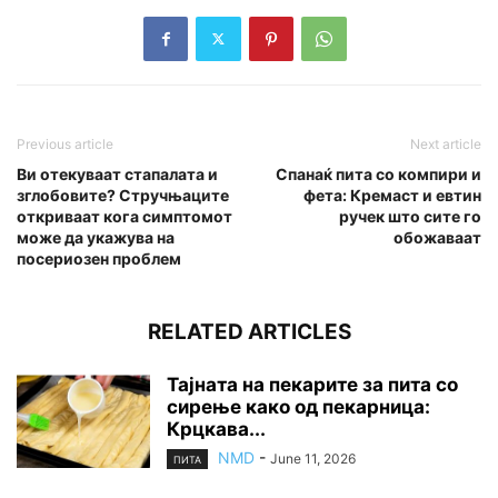
Previous article
Next article
Ви отекуваат стапалата и
Спанаќ пита со компири и
зглобовите? Стручњаците
фета: Кремаст и евтин
откриваат кога симптомот
ручек што сите го
може да укажува на
обожаваат
посериозен проблем
RELATED ARTICLES
Тајната на пекарите за пита со
сирење како од пекарница:
Крцкава...
NMD
-
June 11, 2026
ПИТА