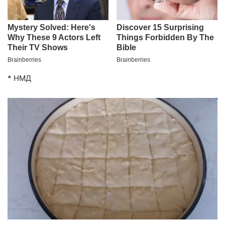
* НМД