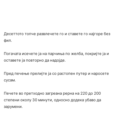
Десеттото топче развлечете го и ставете го најгоре без
фил.
Погачата исечете ја на парчиња по желба, покријте ја и
оставете ја повторно да надојде.
Пред печење прелијте ја со растопен путер и наросете
сусам.
Печете во претходно загреана рерна на 220 до 200
степени околу 30 минути, односно додека убаво да
зарумени.