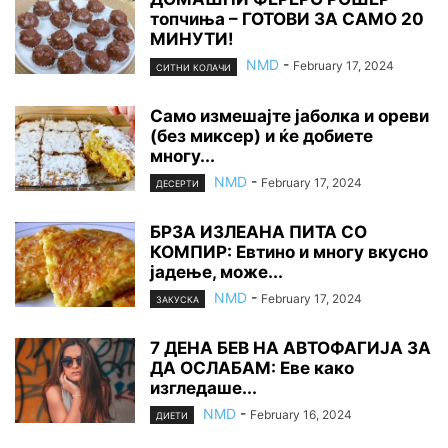
топчиња – ГОТОВИ ЗА САМО 20
МИНУТИ!
NMD
-
February 17, 2024
СИТНИ КОЛАЧИ
Само измешајте јаболка и ореви
(без миксер) и ќе добиете
многу...
NMD
-
February 17, 2024
ДЕСЕРТИ
БРЗА ИЗЛЕАНА ПИТА СО
КОМПИР: Евтино и многу вкусно
јадење, може...
NMD
-
February 17, 2024
ЗАКУСКА
7 ДЕНА БЕВ НА АВТОФАГИЈА ЗА
ДА ОСЛАБАМ: Еве како
изгледаше...
NMD
-
February 16, 2024
ДИЕТИ