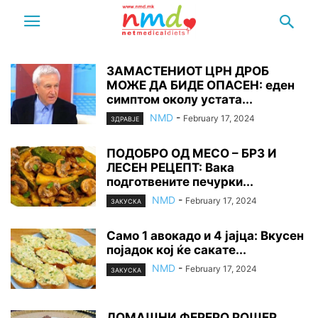
ЗАМАСТЕНИОТ ЦРН ДРОБ
МОЖЕ ДА БИДЕ ОПАСЕН: еден
симптом околу устата...
NMD
-
February 17, 2024
ЗДРАВЈЕ
ПОДОБРО ОД МЕСО – БРЗ И
ЛЕСЕН РЕЦЕПТ: Вака
подготвените печурки...
NMD
-
February 17, 2024
ЗАКУСКА
Само 1 авокадо и 4 јајца: Вкусен
појадок кој ќе сакате...
NMD
-
February 17, 2024
ЗАКУСКА
ДОМАШНИ ФЕРЕРО РОШЕР