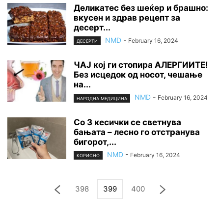
Деликатес без шеќер и брашно:
вкусен и здрав рецепт за
десерт...
NMD
-
February 16, 2024
ДЕСЕРТИ
ЧАЈ кој ги стопира АЛЕРГИИТЕ!
Без исцедок од носот, чешање
на...
NMD
-
February 16, 2024
НАРОДНА МЕДИЦИНА
Со 3 кесички се светнува
бањата – лесно го отстранува
бигорот,...
NMD
-
February 16, 2024
КОРИСНО
398
399
400