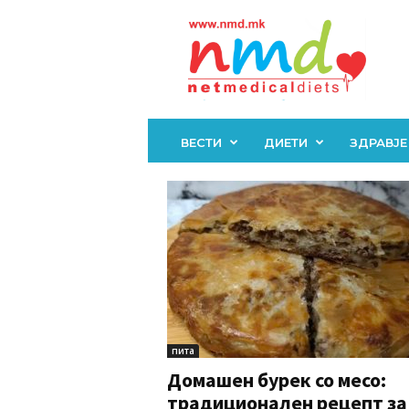
Н
М
Д
ВЕСТИ
ДИЕТИ
ЗДРАВЈЕ
пита
Домашен бурек со месо:
традиционален рецепт за