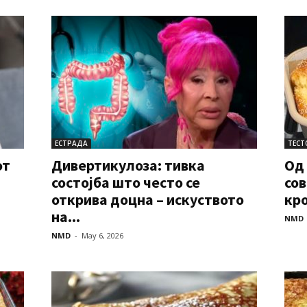
ЕСТРАДА
ТЕСТ
от
Дивертикулоза: тивка
Од 
состојба што често се
сов
открива доцна – искуството
кро
на...
NMD
NMD
-
May 6, 2026