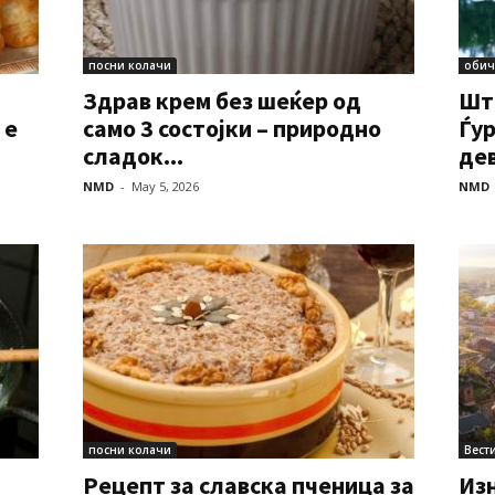
посни колачи
обич
Здрав крем без шеќер од
Шт
 е
само 3 состојки – природно
Ѓур
сладок...
дев
NMD
-
May 5, 2026
NMD
посни колачи
Вест
Рецепт за славска пченица за
Из