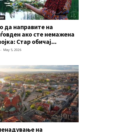
аи
о да направите на
ѓовден ако сте немажена
ојка: Стар обичај...
-
May 5, 2026
и
ненадување на