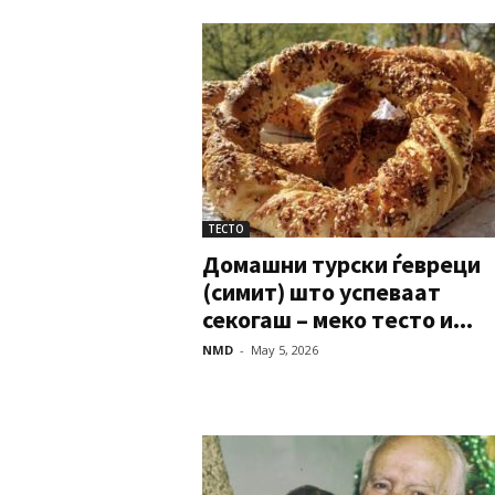
ТЕСТО
Домашни турски ѓевреци
(симит) што успеваат
секогаш – меко тесто и...
NMD
-
May 5, 2026