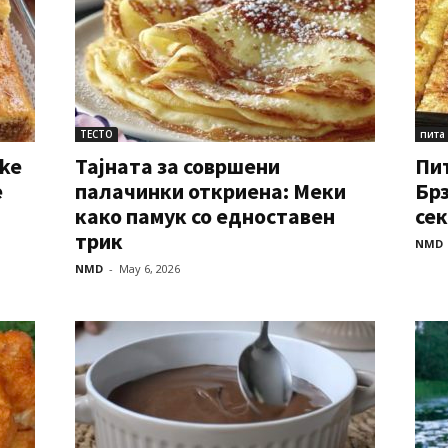
ТЕСТО
пита
ake
Тајната за совршени
Пит
e
палачинки откриена: Меки
Брз
како памук со едноставен
сек
трик
NMD
NMD
-
May 6, 2026