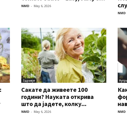
слу
NMD
-
May 6, 2026
NMD
Здравје
Нутр
:
Сакате да живеете 100
Ка
години? Науката открива
фор
т
што да јадете, колку...
нав
NMD
-
May 6, 2026
NMD