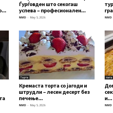
Ѓурѓовден што секогаш
тур
...
успева – професионален...
гра
NMD
-
May 5, 2026
NMD
Торта
пита
Кремаста торта со јагоди и
До
штрудли – лесен десерт без
сек
та
печење...
и...
NMD
-
May 5, 2026
NMD