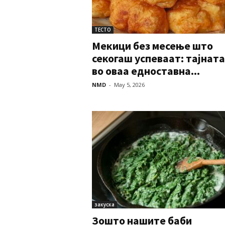
ТЕСТО
Мекици без месење што
секогаш успеваат: тајната
во оваа едноставна...
NMD
-
May 5, 2026
закуска
Зошто нашите баби