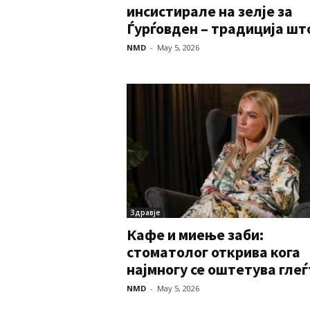
инсистирале на зелје за
Ѓурѓовден – традиција што
NMD
-
May 5, 2026
Здравје
Кафе и миење заби:
стоматолог открива кога
најмногу се оштетува глеѓ
NMD
-
May 5, 2026