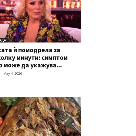
АДА
ата ѝ помодрела за
олку минути: симптом
 може да укажува...
-
May 4, 2026