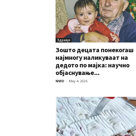
Здравје
Зошто децата понекогаш
најмногу наликуваат на
дедото по мајка: научно
објаснување...
NMD
-
May 4, 2026