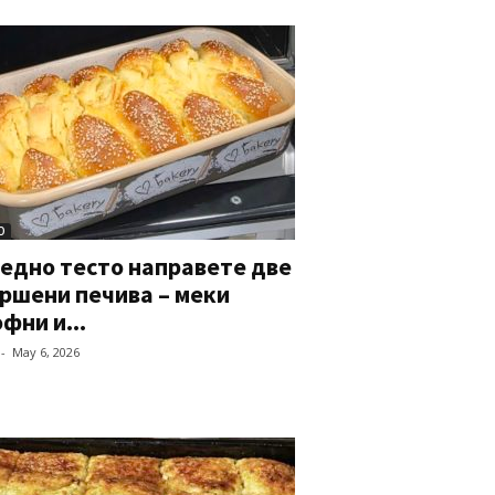
О
едно тесто направете две
ршени печива – меки
фни и...
-
May 6, 2026