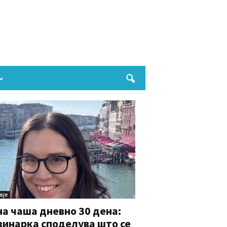
вје
а чаша дневно 30 дена:
винарка споделува што се