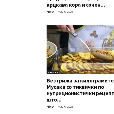
крцкава кора и сочен...
NMD
-
May 6, 2026
закуска
Без грижа за килограмите
Мусака со тиквички по
нутриционистички рецеп
што...
NMD
-
May 6, 2026