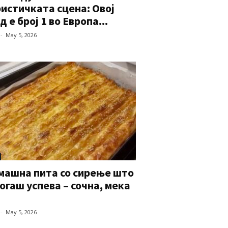
истичката сцена: Овој
д е број 1 во Европа...
-
May 5, 2026
машна пита со сирење што
огаш успева – сочна, мека
-
May 5, 2026