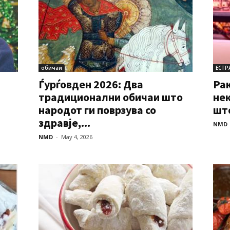
обичаи
ЕСТР
Ѓурѓовден 2026: Два
Рак
традиционални обичаи што
нек
народот ги поврзува со
што
здравје,...
NMD
NMD
-
May 4, 2026