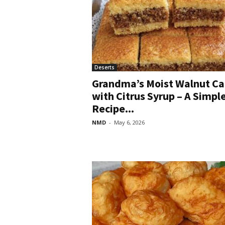
Deserts
Grandma’s Moist Walnut C
with Citrus Syrup – A Simpl
Recipe...
NMD
-
May 6, 2026