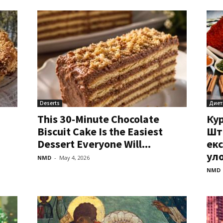
Deserts
Диет
This 30-Minute Chocolate
Ку
Biscuit Cake Is the Easiest
Шт
Dessert Everyone Will...
екс
уло
NMD
-
May 4, 2026
NMD