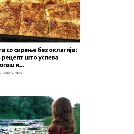
а со сирење без оклагија:
 рецепт што успева
огаш и...
-
May 6, 2026