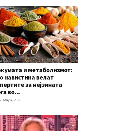
и
ркумата и метаболизмот:
о навистина велат
пертите за нејзината
га во...
-
May 4, 2026