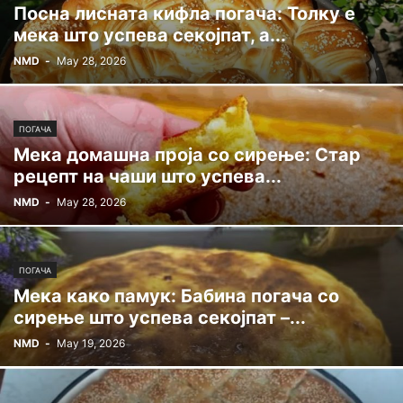
Посна лисната кифла погача: Толку е
мека што успева секојпат, а...
NMD
-
May 28, 2026
ПОГАЧА
Мека домашна проја со сирење: Стар
рецепт на чаши што успева...
NMD
-
May 28, 2026
ПОГАЧА
Мека како памук: Бабина погача со
сирење што успева секојпат –...
NMD
-
May 19, 2026