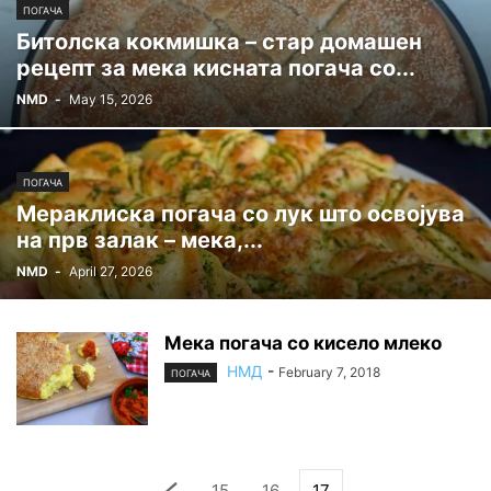
ПОГАЧА
Битолска кокмишка – стар домашен
рецепт за мека кисната погача со...
NMD
-
May 15, 2026
ПОГАЧА
Мераклиска погача со лук што освојува
на прв залак – мека,...
NMD
-
April 27, 2026
Мека погача со кисело млеко
НМД
-
February 7, 2018
ПОГАЧА
15
16
17