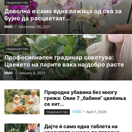
ГРАДИНАРСТВО
Доволно е само една лажица од ова за
бујно да расцветаат...
NMD
-
December 26, 2021
ГРАДИНАРСТВО
Професионален градинар советува:
Цвеќето на парите вака најдобро расте
NMD
-
January 8, 2022
Природна убавина без многу
грижа: Овие 7 „бабини“ цвеќиња
се хит...
NMD
-
April 1, 2026
ГРАДИНАРСТВО
Дајте ѝ само една таблета на