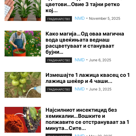
цветови…Овие 3 тајни ретко
кој...
NMD
-
November 5, 2025
ГРАДИНАРСТВО
Како магија…Од оваа магична
вода цвеќињата веднаш
расцветуваат и стануваат
бујни…
NMD
-
June 6, 2025
ГРАДИНАРСТВО
Измешајте 1 лажица квасец со 1
лажица шеќер и 4 чаши...
NMD
-
June 3, 2025
ГРАДИНАРСТВО
Најсилниот инсектицид без
хемикалии…Вошките и
полжавите се отстрануваат за 1
минута…Сите...
NMD
-