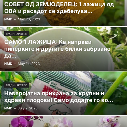
СОВЕТ ОД ЗЕМЈОДЕЛЕЦ: 1 лажица од
ОВА и расадот се здебелува...
NMD
-
May 20, 2023
ГРАДИНАРСТВО
САМО 1 ЛАЖИЦА: Ќе направи
пиперките и другите билки забрзано
да...
NMD
-
May 14, 2023
ГРАДИНАРСТВО
Неверојатна прихрана за крупни и
здрави плодови! Само додајте го во...
NMD
-
July 2, 2023