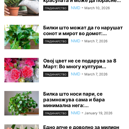
красулата и може да порасне...
NMD
-
March 10, 2026
ГРАДИНАРСТВО
Билки што можат да го нарушат
сонот и мирот во домот:...
NMD
-
March 7, 2026
ГРАДИНАРСТВО
Овој цвет не се подарува за 8
Март: Во многу култури...
NMD
-
March 7, 2026
ГРАДИНАРСТВО
Билка што носи пари, се
размножува сама и бара
минимална нега:...
NMD
-
January 19, 2026
ГРАДИНАРСТВО
Едно апче е доволно за милион