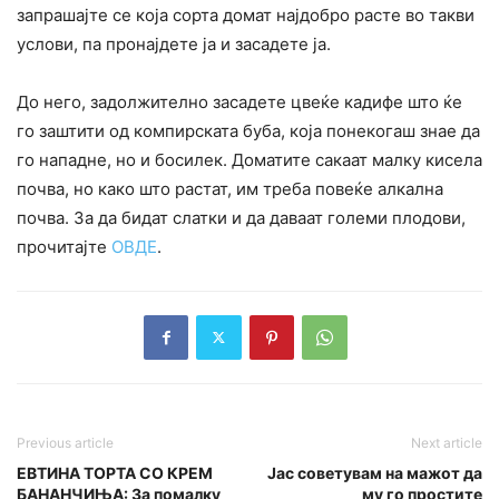
запрашајте се која сорта домат најдобро расте во такви
услови, па пронајдете ја и засадете ја.
До него, задолжително засадете цвеќе кадифе што ќе
го заштити од компирската буба, која понекогаш знае да
го нaпадне, но и босилек. Доматите сакаат малку кисела
почва, но како што растат, им треба повеќе алкална
почва. За да бидат слатки и да даваат големи плодови,
прочитајте
ОВДЕ
.
Previous article
Next article
ЕВТИНА ТОРТА СО КРЕМ
Јас советувам на мажот да
БАНАНЧИЊА: За помалку
му го простите