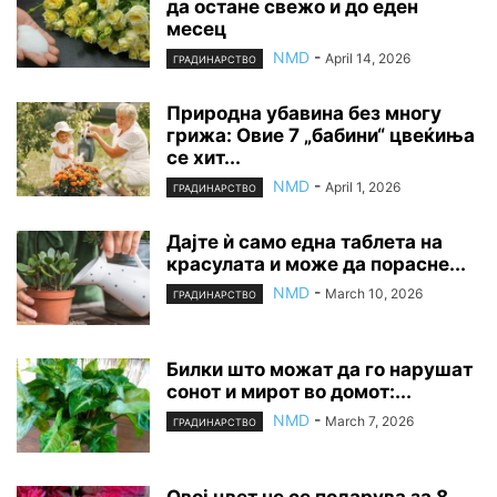
да остане свежо и до еден
месец
NMD
-
April 14, 2026
ГРАДИНАРСТВО
Природна убавина без многу
грижа: Овие 7 „бабини“ цвеќиња
се хит...
NMD
-
April 1, 2026
ГРАДИНАРСТВО
Дајте ѝ само една таблета на
красулата и може да порасне...
NMD
-
March 10, 2026
ГРАДИНАРСТВО
Билки што можат да го нарушат
сонот и мирот во домот:...
NMD
-
March 7, 2026
ГРАДИНАРСТВО