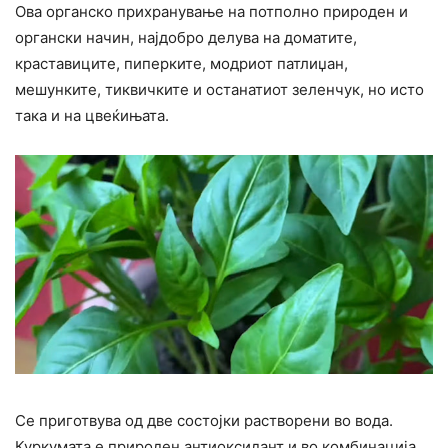
Ова органско прихранување на потполно природен и
органски начин, најдобро делува на доматите,
краставиците, пиперките, модриот патлиџан,
мешунките, тиквичките и останатиот зеленчук, но исто
така и на цвеќињата.
Се приготвува од две состојки растворени во вода.
Куркумата е природен антиоксидант и во комбинација