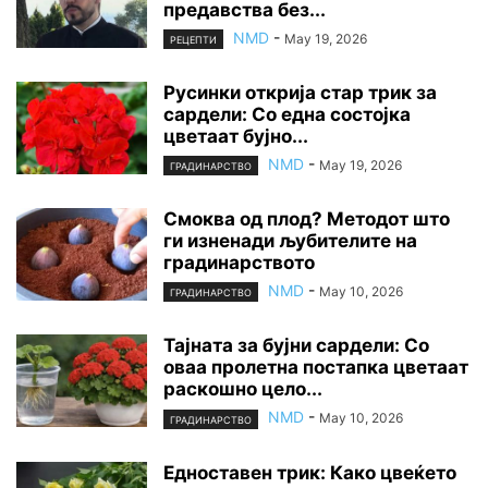
предавства без...
NMD
-
May 19, 2026
РЕЦЕПТИ
Русинки открија стар трик за
сардели: Со една состојка
цветаат бујно...
NMD
-
May 19, 2026
ГРАДИНАРСТВО
Смоква од плод? Методот што
ги изненади љубителите на
градинарството
NMD
-
May 10, 2026
ГРАДИНАРСТВО
Тајната за бујни сардели: Со
оваа пролетна постапка цветаат
раскошно цело...
NMD
-
May 10, 2026
ГРАДИНАРСТВО
Едноставен трик: Како цвеќето