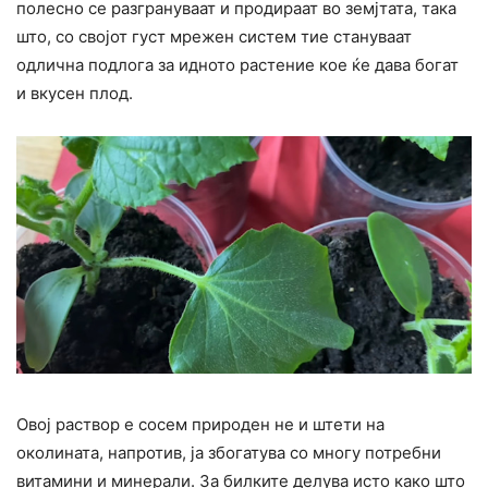
полесно се разгрануваат и продираат во земјтата, така
што, со својот густ мрежен систем тие стануваат
одлична подлога за идното растение кое ќе дава богат
и вкусен плод.
Овој раствор е сосем природен не и штети на
околината, напротив, ја збогатува со многу потребни
витамини и минерали. За билките делува исто како што