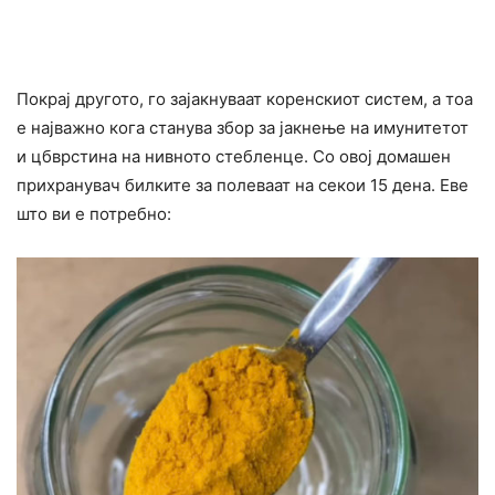
Покрај другото, го зајакнуваат коренскиот систем, а тоа
е најважно кога станува збор за јакнење на имунитетот
и цбврстина на нивното стебленце. Со овој домашен
прихранувач билките за полеваат на секои 15 дена. Еве
што ви е потребно: