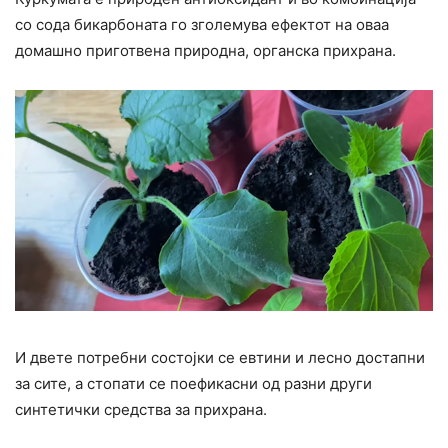
со сода бикарбоната го зголемува ефектот на оваа
домашно приготвена природна, органска прихрана.
И двете потребни состојки се евтини и лесно достапни
за сите, а стопати се поефикасни од разни други
синтетички средства за прихрана.