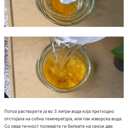
Потоа растворете ја во 3 литри вода која претходно
отстојала на собна температура, или пак изворска вода.
Со оваа течност полевајте ги билките на секои две