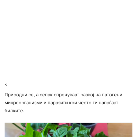
<
Природни се, а сепак спречуваат развој на патогени
микроорганизми и паразити кои често ги напаѓаат
билките.