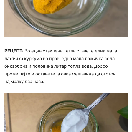
РЕЦЕПТ:
Во една стаклена тегла ставете една мала
лажичка куркума во прав, една мала лажичка сода
бикарбона и половина литар топла вода. Добро
промешајте и оставете ја оваа мешавина да отстои
најмалку два часа.