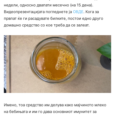
недели, односно двапати месечно (на 15 дена).
Видеопрезентацијата погледнете ја
ОВДЕ
. Кога за
првпат ќе ги расадувате билките, постои едно друго
домашно средство со кое треба да се залеат.
Имено, тоа средство им делува како мајчиното млеко
на бебињата и им го дава основниот имунитет за