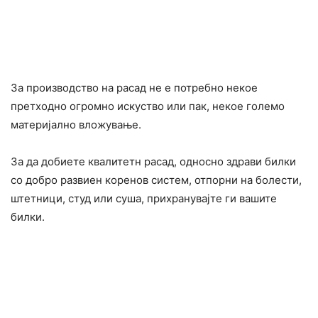
За производство на расад не е потребно некое
претходно огромно искуство или пак, некое големо
материјално вложување.
За да добиете квалитетн расад, односно здрави билки
со добро развиен коренов систем, отпорни на болести,
штетници, студ или суша, прихранувајте ги вашите
билки.