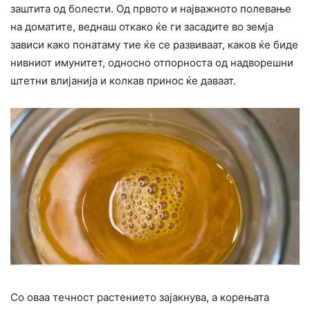
заштита од болести. Од првото и најважното полевање
на доматите, веднаш откако ќе ги засадите во земја
зависи како понатаму тие ќе се развиваат, каков ќе биде
нивниот имунитет, односно отпорноста од надворешни
штетни влијанија и колкав принос ќе даваат.
Со оваа течност растението зајакнува, а корењата