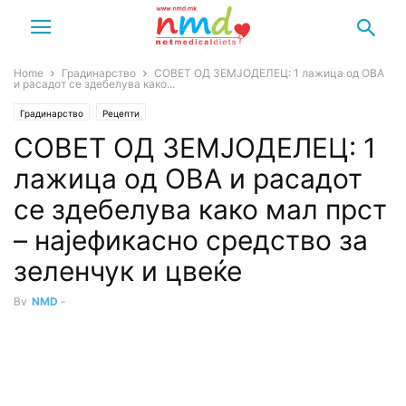
Home
Градинарство
СОВЕТ ОД ЗЕМЈОДЕЛЕЦ: 1 лажица од ОВА
и расадот се здебелува како...
Градинарство
Рецепти
СОВЕТ ОД ЗЕМЈОДЕЛЕЦ: 1
лажица од ОВА и расадот
се здебелува како мал прст
– најефикасно средство за
зеленчук и цвеќе
By
NMD
-