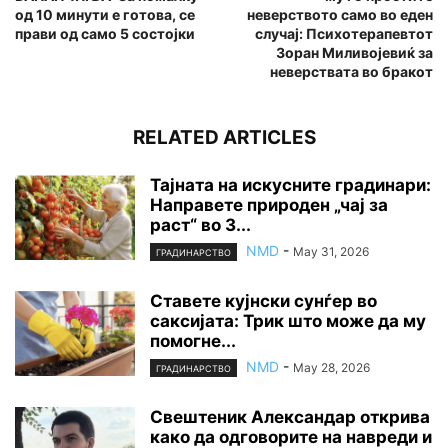
од 10 минути е готова, се
неверството само во еден
прави од само 5 состојки
случај: Психотерапевтот
Зоран Миливојевиќ за
неверствата во бракот
RELATED ARTICLES
Тајната на искусните градинари:
Направете природен „чај за
раст“ во 3...
NMD
-
May 31, 2026
ГРАДИНАРСТВО
Ставете кујнски сунѓер во
саксијата: Трик што може да му
помогне...
NMD
-
May 28, 2026
ГРАДИНАРСТВО
Свештеник Александар открива
како да одговорите на навреди и