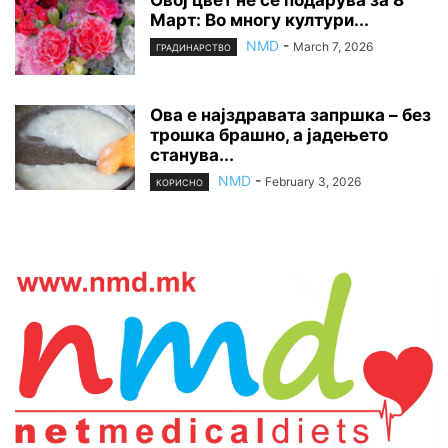
Овој цвет не се подарува за 8
Март: Во многу култури...
NMD
-
March 7, 2026
ГРАДИНАРСТВО
Ова е најздравата запршка – без
трошка брашно, а јадењето
станува...
NMD
-
February 3, 2026
КОРИСНО