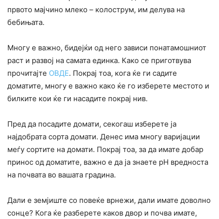
првото мајчино млеко – колострум, им делува на
бебињата.
Многу е важно, бидејќи од него зависи понатамошниот
раст и развој на самата единка. Како се приготвува
прочитајте
ОВДЕ
. Покрај тоа, кога ќе ги садите
доматите, многу е важно како ќе го изберете местото и
билките кои ќе ги насадите покрај нив.
Пред да посадите домати, секогаш изберете ја
најдобрата сорта домати. Денес има многу варијации
меѓу сортите на домати. Покрај тоа, за да имате добар
принос од доматите, важно е да ја знаете pH вредноста
на почвата во вашата градина.
Дали е земјиште со повеќе врнежи, дали имате доволно
сонце? Кога ќе разберете каков двор и почва имате,